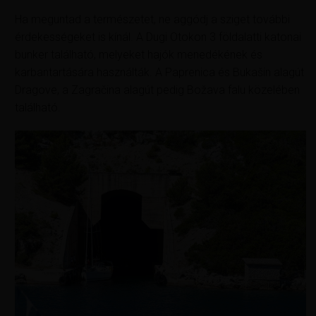
Ha meguntad a természetet, ne aggódj a sziget további
érdekességeket is kínál. A Dugi Otokon 3 földalatti katonai
bunker található, melyeket hajók menedékének és
karbantartására használták. A Paprenica és Bukašin alagút
Dragove, a Zagračina alagút pedig Božava falu közelében
található.