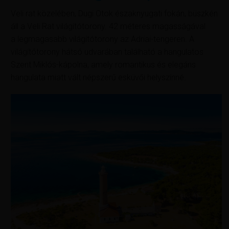
Veli rat közelében, Dugi Otok északnyugati fokán, büszkén
áll a Veli Rat világítótorony. 42 méteres magasságával
a legmagasabb világítótorony az Adriai-tengeren. A
világítótorony hátsó udvarában található a hangulatos
Szent Miklós-kápolna, amely romantikus és elegáns
hangulata miatt vált népszerű esküvői helyszínné.