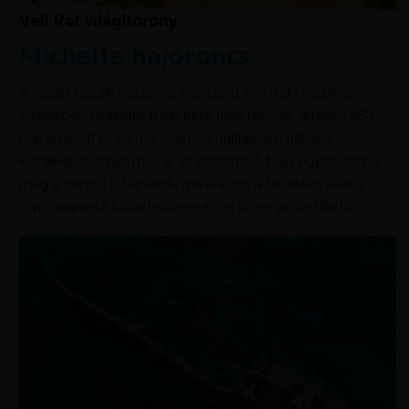
Veli Rat világítorony
Michelle hajóroncs
A sziget északi részén, a népszerű Veli Rat világítótorony
közelében található a Michelle hajó roncsa, amely 1983-
ban süllyedt el, és ma számos halnak, sőt néhány
korallképződménynek is az otthona. A hajó egyes részei
még a partról is láthatók, mivel ezen a területen sekély
a víz alapvető búvárfelszereléssel is megközelíthető.