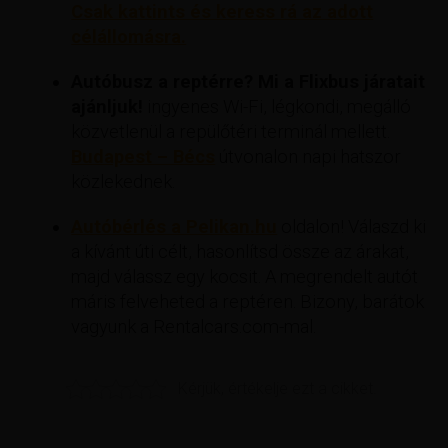
Csak kattints és keress rá az adott
célállomásra.
Autóbusz a reptérre? Mi a Flixbus járatait
ajánljuk!
ingyenes Wi-Fi, légkondi, megálló
közvetlenül a repülőtéri terminál mellett.
Budapest – Bécs
útvonalon napi hatszor
közlekednek.
Autóbérlés a Pelikan.hu
oldalon! Válaszd ki
a kívánt úti célt, hasonlítsd össze az árakat,
majd válassz egy kocsit. A megrendelt autót
máris felveheted a reptéren. Bizony, barátok
vagyunk a Rentalcars.com-mal.
Kérjük, értékelje ezt a cikket.