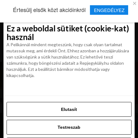
×
Új Repjegykirály alkalmazás
Értesülj elsők közt akcióinkról
ENGEDÉLYEZ
Beleegyezés
Beleegyezés
Részletek
Részletek
Sütikről
Sütikről
Telepítés
Aktuális hírek, cikkek és TOP utazási
ajánlatok egy kattintásnyira.
Ez a weboldal sütiket (cookie-kat)
Ez a weboldal sütiket (cookie-kat)
használ
használ
A Pelikánnál mindent megteszünk, hogy csak olyan tartalmat
A Pelikánnál mindent megteszünk, hogy csak olyan tartalmat
mutassuk meg, ami érdekli Önt. Ehhez azonban a hozzájárulására
mutassuk meg, ami érdekli Önt. Ehhez azonban a hozzájárulására
van szükségünk a sütik használatához. Ez lehetővé teszi
van szükségünk a sütik használatához. Ez lehetővé teszi
számunkra, hogy böngészési adatait a Repjegykiály.hu oldalon
számunkra, hogy böngészési adatait a Repjegykiály.hu oldalon
használjuk. Ezt a beállítást bármikor módosíthatja vagy
használjuk. Ezt a beállítást bármikor módosíthatja vagy
kikapcsolhatja.
kikapcsolhatja.
Elutasít
Elutasít
Testreszab
Testreszab
Engedélyezni az összeset