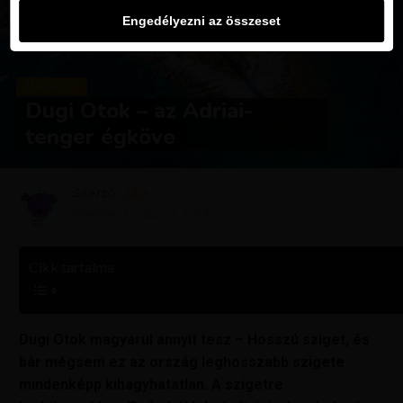
Engedélyezni az összeset
MAGAZIN
Dugi Otok – az Adriai-
tenger égköve
Szerző
Júlia
Megjelent
május 3, 2024
Cikk tartalma
Dugi Otok magyarul annyit tesz – Hosszú sziget, és
bár mégsem ez az ország leghosszabb szigete
mindenképp kihagyhatatlan. A szigetre