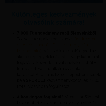
Különleges kedvezmények
olvasóink számára!
7 000 Ft engedmény repülőjegyeinkből
-
Töltsd le az új alkalmazásunkat
(androidos
okostelefonnal és iPhone-nal egyaránt
kompatibilis).
. Válaszd ki a repülőjegyed az
akciós repjegyek kínálatából vagy kattints át a
foglalásra közvetlenül valamelyik cikkből –
természetesen az alkalmazásunkon
keresztül. A foglalás fizetés lépésben másold
be a
SPOROLJ
kedvezménykódot, és 7 000
Ft-tal olcsóbban foglalhatsz!
A bookingon foglalnál?
Most akár 50%-kal
kevesebbet is fizethetsz egy-egy szállásért