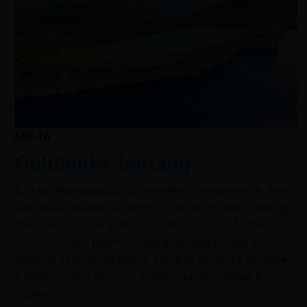
Mir-tó
Golubinka-barlang
A Golubinka-barlang Dugi Otok rejtett gyöngyszeme. Brbinj
bejárata közelében, a főúton, a szemközti oldalon van egy
meredek út, amely a Brbišcica-öbölbe vezet. A Brbišcica-
öböl közelében található Golubinka-barlang csak a
tengeren keresztül érhető el. Azonban ha sikerül átjutnunk
a keskeny sötét folyosón színpompás látványban lesz
részünk.