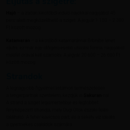
Eljutás a szigetre:
Hajó
– a zadari kikötőből induló hajókkal nagyjából 45
perc alatt megközelíthető a sziget. A jegyár 1 150 – 2 300
Ft között mozog.
Katamarán
– a kikötőből katamaránnal Brbinjbe lehet
eljutni, ez már egy időigényesebb utazási forma, nagyjából
másfél órával kell számolni. A jegyár 20 600 – 26 600 Ft
között mozog.
Strandok
A legnagyobb figyelmet listámon természetesen
a tengerpartnak szentelem, kezdjük is
Sakuran
-nal.
A strand a sziget legismertebbje és legtöbbet
fényképezett strandja, mely Dugi Otok északi felén
található. A fehér kavicsos part, és a sekély víz ideális
a gyermekes családok számára.