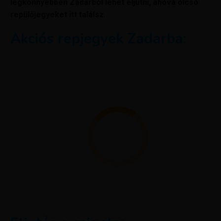
legkönnyebben Zadarból lehet eljutni, ahová olcsó
repülőjegyeket itt találsz.
Akciós repjegyek Zadarba: