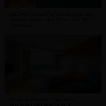
KEDVEZMÉNYEK
ÚJDONSÁG: oszd fel repülőjegyed vagy
nyaralásod árát akár 3 részre a FLEXI
fizetéssel
KEDVEZMÉNYEK
A Korean Air ismét INGYENES
luxusszállodát kínál hosszú