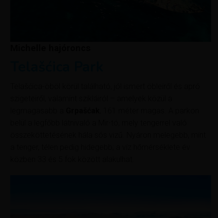
Michelle hajóroncs
Telašćica Park
Telašćica-öböl körül található, jól ismert öbleiről és apró
szigeteiről, valamint szikláiról – amelyek közül a
legmagasabb a
Grpašćak
, 161 méter magas. A parkon
belül a legfőbb látnivaló a Mir-tó, mely tengerrel való
összeköttetésének hála sós vizű. Nyáron melegebb, mint
a tenger, télen pedig hidegebb; a víz hőmérséklete év
közben 33 és 5 fok között alakulhat.