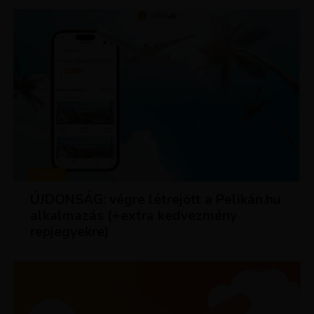
HÍREK
ÚJDONSÁG: végre létrejött a Pelikán.hu
alkalmazás (+extra kedvezmény
repjegyekre)