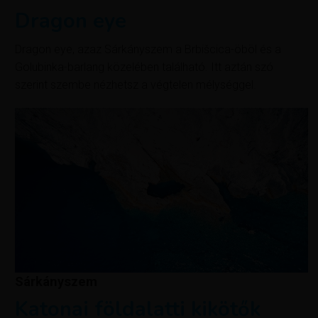
Dragon eye
Dragon eye, azaz Sárkányszem a Brbišcica-öböl és a
Golubinka-barlang közelében található. Itt aztán szó
szerint szembe nézhetsz a végtelen mélységgel.
Sárkányszem
Katonai földalatti kikötők