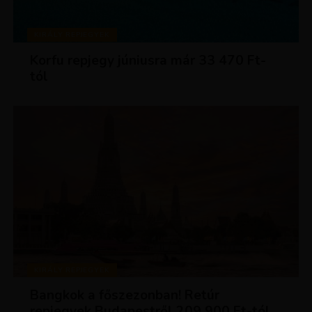
KIRÁLY REPJEGYEK
Korfu repjegy júniusra már 33 470 Ft-
tól
KIRÁLY REPJEGYEK
Bangkok a főszezonban! Retúr
repjegyek Budapestről 209 900 Ft-tól