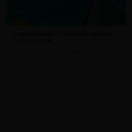
HÍREK
Segítünk hazajutni Ázsiából: rendkívüli
charter járatok
ADVERTISEMENT