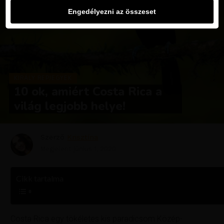
Engedélyezni az összeset
KIRÁLY REPJEGYEK
10 ok, amiért Costa Rica a
világ legjobb helye!
Szerző
Krisztína
Megjelent
június 1, 2020
Cikk tartalma
Costa Rica egy tökéletes kis paradicsom Közép-