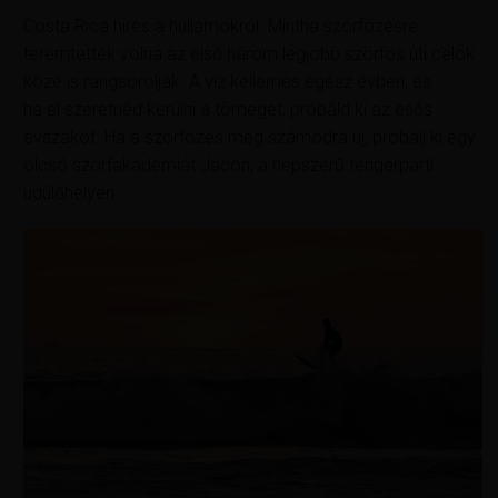
Costa Rica híres a hullámokról. Mintha szörfözésre
teremtették volna az első három legjobb szörfös úti célok
közé is rangsorolják. A víz kellemes egész évben, és
ha el szeretnéd kerülni a tömeget, próbáld ki az esős
évszakot. Ha a szörfözés még számodra új, próbálj ki egy
olcsó szörfakadémiát Jacón, a népszerű tengerparti
üdülőhelyen.