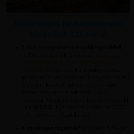
Különleges kedvezmények
olvasóink számára!
7 000 Ft engedmény repülőjegyeinkből
-
Töltsd le az új alkalmazásunkat
(androidos
okostelefonnal és iPhone-nal egyaránt
kompatibilis).
. Válaszd ki a repülőjegyed az
akciós repjegyek kínálatából vagy kattints át a
foglalásra közvetlenül valamelyik cikkből –
természetesen az alkalmazásunkon
keresztül. A foglalás fizetés lépésben másold
be a
SPOROLJ
kedvezménykódot, és 7 000
Ft-tal olcsóbban foglalhatsz!
A bookingon foglalnál?
Most akár 50%-kal