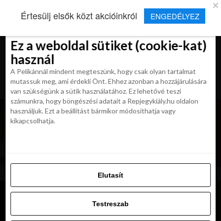
×
Új Repjegykirály alkalmazás
Értesülj elsők közt akcióinkról
ENGEDÉLYEZ
Beleegyezés
Beleegyezés
Részletek
Részletek
Sütikről
Sütikről
Telepítés
Aktuális hírek, cikkek és TOP utazási
ajánlatok egy kattintásnyira.
Ez a weboldal sütiket (cookie-kat)
Ez a weboldal sütiket (cookie-kat)
használ
használ
A Pelikánnál mindent megteszünk, hogy csak olyan tartalmat
A Pelikánnál mindent megteszünk, hogy csak olyan tartalmat
mutassuk meg, ami érdekli Önt. Ehhez azonban a hozzájárulására
mutassuk meg, ami érdekli Önt. Ehhez azonban a hozzájárulására
van szükségünk a sütik használatához. Ez lehetővé teszi
van szükségünk a sütik használatához. Ez lehetővé teszi
számunkra, hogy böngészési adatait a Repjegykiály.hu oldalon
számunkra, hogy böngészési adatait a Repjegykiály.hu oldalon
használjuk. Ezt a beállítást bármikor módosíthatja vagy
használjuk. Ezt a beállítást bármikor módosíthatja vagy
kikapcsolhatja.
kikapcsolhatja.
Elutasít
Elutasít
Testreszab
Testreszab
Engedélyezni az összeset