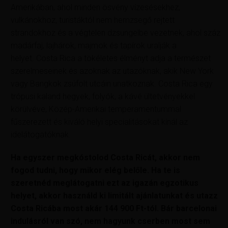
Amerikában, ahol minden ösvény vízesésekhez,
vulkánokhoz, turistáktól nem hemzsegő rejtett
strandokhoz és a végtelen dzsungelbe vezetnek, ahol száz
madárfaj, lajhárok, majmok és tapírok uralják a
helyet. Costa Rica a tökéletes élményt adja a természet
szerelmeseinek és azoknak az utazóknak, akik New York
vagy Bangkok zsúfolt utcáin unatkoznak. Costa Rica egy
trópusi kaland hegyek, folyók, a kávé ültetvényekkel
körülvéve, Közép-Amerikai temperamentummal
fűszerezett és kiváló helyi specialitásokat kínál az
idelátogatóknak.
Ha egyszer megkóstolod Costa Ricát, akkor nem
fogod tudni, hogy mikor elég belőle. Ha te is
szeretnéd meglátogatni ezt az igazán egzotikus
helyet, akkor használd ki limitált ajánlatunkat és utazz
Costa Ricába most akár 144 900 Ft-tól. Bár barcelonai
indulásról van szó, nem hagyunk cserben most sem