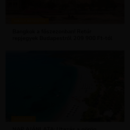
KIRÁLY REPJEGYEK
Bangkok a főszezonban! Retúr
repjegyek Budapestről 209 900 Ft-tól
UTAZÁSOK
NAP AJÁNLATA: Utazás a görög