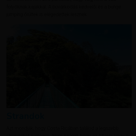
folyóknak kajakkal. A búvárkodás kedvelői és a bunge
jumping őrültek is elégedettek lesznek.
Strandok
Azt mondják, hogy Costa Ricában találod a legszebb
strandokat a világon. Nem számít, hogy az Atlanti- vagy a