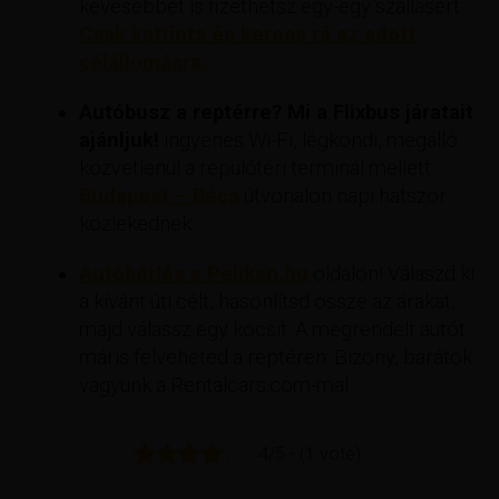
kevesebbet is fizethetsz egy-egy szállásért
Csak kattints és keress rá az adott
célállomásra.
Autóbusz a reptérre? Mi a Flixbus járatait
ajánljuk!
ingyenes Wi-Fi, légkondi, megálló
közvetlenül a repülőtéri terminál mellett.
Budapest – Bécs
útvonalon napi hatszor
közlekednek.
Autóbérlés a Pelikan.hu
oldalon! Válaszd ki
a kívánt úti célt, hasonlítsd össze az árakat,
majd válassz egy kocsit. A megrendelt autót
máris felveheted a reptéren. Bizony, barátok
vagyunk a Rentalcars.com-mal.
4/5 - (1 vote)