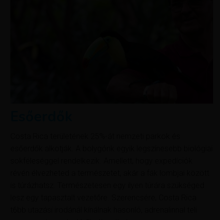
Esőerdők
Costa Rica területének 25%-át nemzeti parkok és
esőerdők alkotják. A bolygónk egyik legszínesebb biológiai
sokféleséggel rendelkezik. Amellett, hogy expedíciók
révén élvezheted a természetet, akár a fák lombjai között
is túrázhatsz. Természetesen egy ilyen túrára szükséged
lesz egy tapasztalt vezetőre. Szerencsére, Costa Rica
t6bb utazási irodánál kínálnak hasonló, adrenalinnal teli