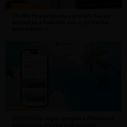
TIPPEK ÉS TRÜKKÖK
75 000 Ft a problémás járatért. Késési
biztosítás a Koalától már a pelikan.hu
kínálatában is
HÍREK
ÚJDONSÁG: végre létrejött a Pelikán.hu
alkalmazás (+extra kedvezmény