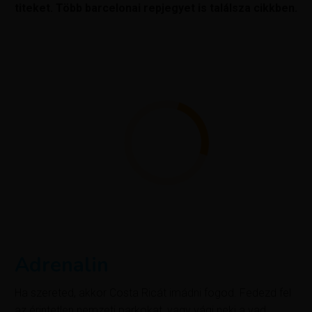
titeket. Több barcelonai repjegyet is találsza cikkben.
Adrenalin
Ha szereted, akkor Costa Ricát imádni fogod. Fedezd fel
az érintetlen nemzeti parkokat, vagy vágj neki a vad