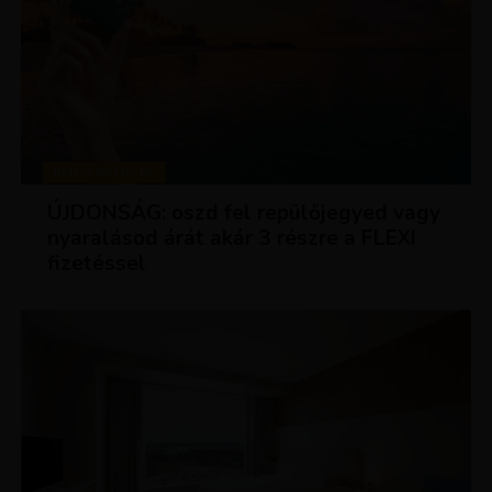
KEDVEZMÉNYEK
ÚJDONSÁG: oszd fel repülőjegyed vagy
nyaralásod árát akár 3 részre a FLEXI
fizetéssel