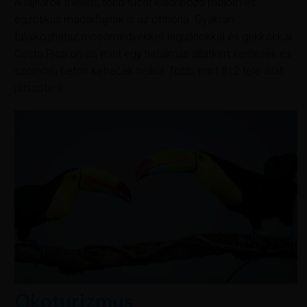
A lajhárok mellett, több tucat különböző majom és
egzotikus madárfajnak is az otthona. Gyakran
találkozhatsz mosómedvékkel, leguánokkal és gekkókkal.
Costa Rica olyan, mint egy hatalmas állatkert kerítések és
szomorú beton ketrecek nélkül. Több, mint 812 féle állat
játszótere.
Ökoturizmus