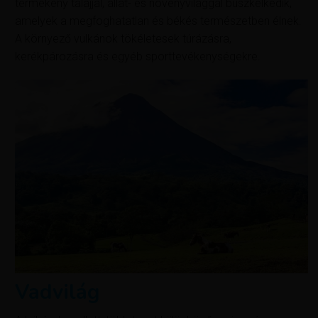
termékeny talajjal, állat- és növényvilággal büszkélkedik,
amelyek a megfoghatatlan és békés természetben élnek.
A környező vulkánok tökéletesek túrázásra,
kerékpározásra és egyéb sporttevékenységekre.
Vadvilág