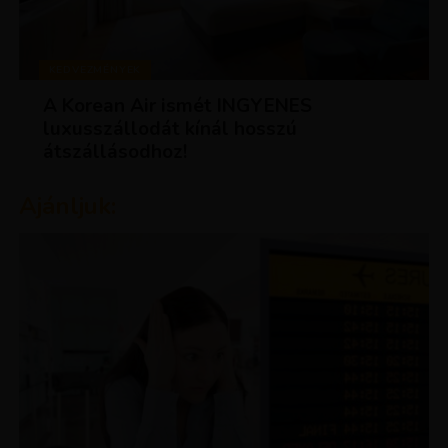
KEDVEZMÉNYEK
A Korean Air ismét INGYENES
luxusszállodát kínál hosszú
átszállásodhoz!
Ajánljuk: