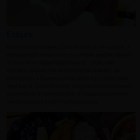
Ételek
Mint minden országnak, Costa Ricának is van saját íze. A
legnépszerűbb ételek a rizs, és a helyiek szeretik a babot.
A Costa Rica-i reggeli hagyományos – tojás, bab,
egzotikus gyümölcsök és itt-ott néhány kolbász. Ha
beleszeretsz a fűszeres ízekbe, akkor egy Lizano Salsa
dipet kaptál. Costa Rica híres a legjobb minőségű kávéról,
a banánról és a csokoládéról is. A megszokott mágnes
helyett, hozhatsz a helyi finomságokból is.