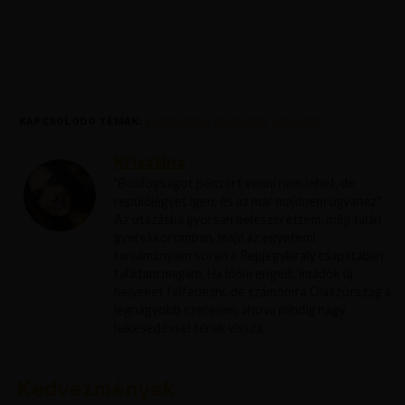
KAPCSOLÓDÓ TÉMÁK:
COSTA RICA
,
FEATURED
,
SAN JOSE
Krisztína
"Boldogságot pénzért venni nem lehet, de
repülőjegyet igen, és az már majdnem ugyanaz."
Az utazásba gyorsan beleszerettem, még talán
gyerekkoromban, majd az egyetemi
tanulmányaim során a Repjegykirály csapatában
találtam magam. Ha időm engedi, imádok új
helyeket felfedezni, de számomra Olaszország a
legnagyobb szerelem, ahova mindig nagy
lelkesedéssel térek vissza.
Kedvezmények