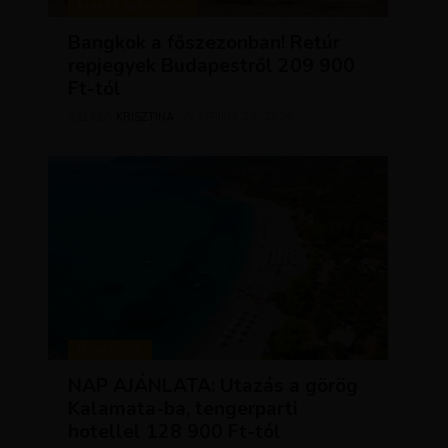
KIRÁLY REPJEGYEK
Bangkok a főszezonban! Retúr
repjegyek Budapestről 209 900
Ft-tól
KRISZTÍNA
ÁPRILIS 28, 2026
SZERZŐ
UTAZÁSOK
NAP AJÁNLATA: Utazás a görög
Kalamata-ba, tengerparti
hotellel 128 900 Ft-tól