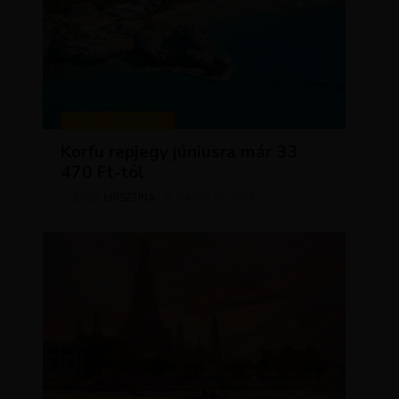
KIRÁLY REPJEGYEK
Korfu repjegy júniusra már 33
470 Ft-tól
KRISZTÍNA
MÁJUS 13, 2026
SZERZŐ