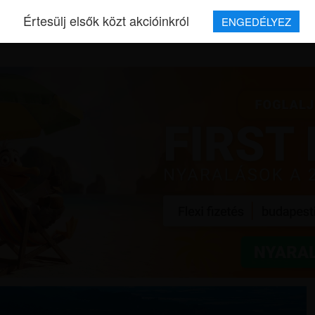
Értesülj elsők közt akcióinkról
ENGEDÉLYEZ
REPJEGYEK
MAGAZIN
UTAZÁSOK
HÍREK
RÓLUNK