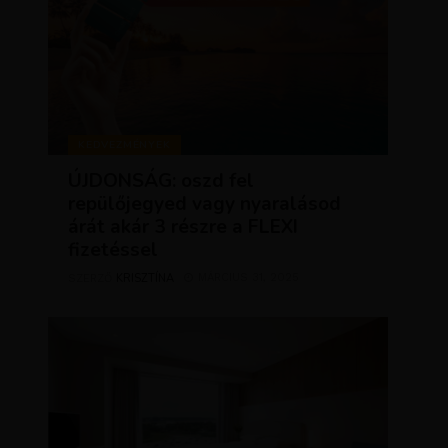
KEDVEZMÉNYEK
ÚJDONSÁG: oszd fel
repülőjegyed vagy nyaralásod
árát akár 3 részre a FLEXI
fizetéssel
KRISZTÍNA
MÁRCIUS 31, 2025
SZERZŐ