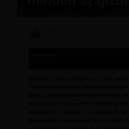
minden szájízne
Szerző
Lujza
Megjelent
július 19, 2023
Cikk tartalma
Bulgária igazán változatos, s csak rajta
Felfedezheted az ősi városközpontokat
belül, napjaidat pihenéssel töltheted a
részt vehetsz a megannyi helyi fesztivá
ugyanakkor a hegyek is csalogatnak, gyö
természeti szépségükkel. Itt azt ideje, 
a történelem, a természet és a vendégsz