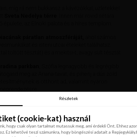
áin, míg rá nem bukkansz a kávézókkal, üzletekkel
tt
Sveta Nedelya térre
. Innen már rövid sétára
 épülete, az Elnöki palota és a híres templom.
 piacának páratlan atmoszféráját,
ahol számos
munkákat és isteni utcai ételeket találhatsz.
l töltött tésztát) és a mekitsi-t, avagy sült tésztát.
Gradina parkban
, Szófia legnagyobb és legrégibb
átogasd meg az Ariana-tavat, és pihenj a dús zöld
tesítménynek is otthont ad, valamint nyáron
t megrendezésre.
Részletek
Részletek
tiket (cookie-kat) használ
tiket (cookie-kat) használ
k, hogy csak olyan tartalmat mutassuk meg, ami érdekli Önt. Ehhez azon
z. Ez lehetővé teszi számunkra, hogy böngészési adatait a Repjegykiály.h
k, hogy csak olyan tartalmat mutassuk meg, ami érdekli Önt. Ehhez azon