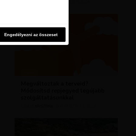
KRISZTÍNA
MÁRCIUS 11, 2024
SZERZŐ
u oldalon használjuk. Ezt a
Engedélyezni az összeset
Engedélyezni az összeset
HÍREK
Megváltoztak a terveid?
Módosítsd repjegyed legújabb
szolgáltatásunkkal
KRISZTÍNA
AUGUSZTUS 2, 2023
SZERZŐ