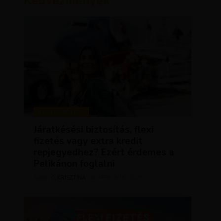
Kedvezmények
KEDVEZMÉNYEK
Járatkésési biztosítás, flexi
fizetés vagy extra kredit
repjegyedhez? Ezért érdemes a
Pelikánon foglalni
KRISZTÍNA
ÁPRILIS 16, 2025
SZERZŐ