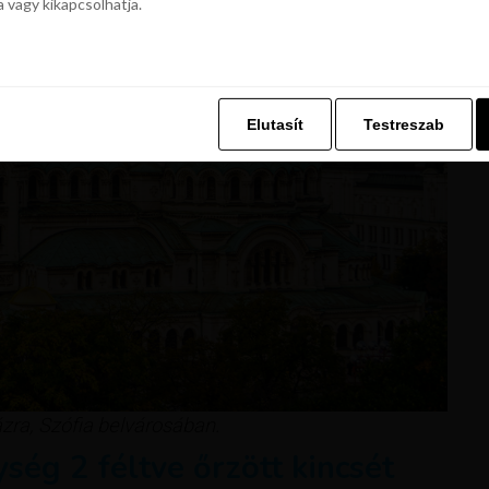
a vagy kikapcsolhatja.
z. Ez lehetővé teszi számunkra, hogy böngészési adatait a Repjegykiály.h
a vagy kikapcsolhatja.
Elutasít
Testreszab
Elutasít
Testreszab
zra, Szófia belvárosában.
ség 2 féltve őrzött kincsét