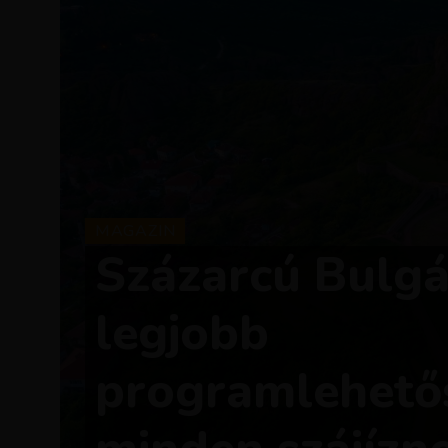
MAGAZIN
Százarcú Bulgár
legjobb
programlehető