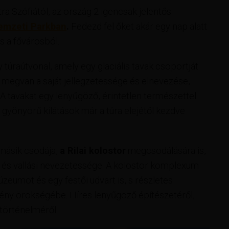
ra Szófiától, az ország 2 igencsak jelentős
emzeti Parkban
.
Fedezd fel őket akár egy nap alatt
s a fővárosból.
 túraútvonal, amely egy glaciális tavak csoportját
megvan a saját jellegzetessége és elnevezése,
A tavakat egy lenyűgöző, érintetlen természettel
a gyönyörű kilátások már a túra elejétől kezdve
 másik csodája,
a Rilai kolostor
megcsodálására is,
s és vallási nevezetessége. A kolostor komplexum
eumot és egy festői udvart is, s részletes
tény örökségébe. Híres lenyűgöző építészetéről,
 történelméről.