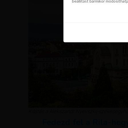
beállítást bármikor módosíthatj
szükségünk a sütik használatáho
beállítást bármikor módosíthatj
Kilátás a Alekszandr Nyevszkij-székesegyhá
Fedezd fel a Rila-hegy