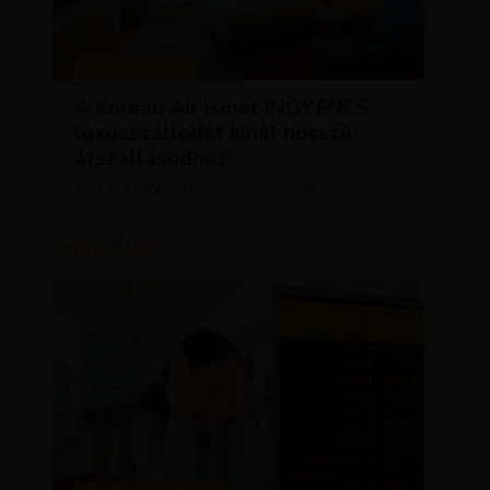
KEDVEZMÉNYEK
A Korean Air ismét INGYENES
luxusszállodát kínál hosszú
átszállásodhoz!
LUJZA
NOVEMBER 20, 2023
SZERZŐ
Ajánljuk: