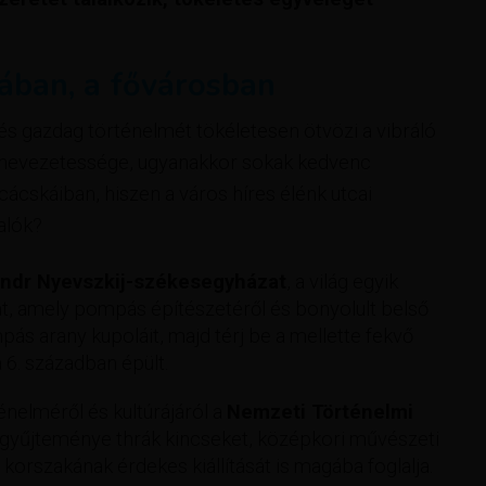
iában, a fővárosban
s gazdag történelmét tökéletesen ötvözi a vibráló
n nevezetessége, ugyanakkor sokak kedvenc
cácskáiban, hiszen a város híres élénk utcai
valók?
andr Nyevszkij-székesegyházat
, a világ egyik
át, amely pompás építészetéről és bonyolult belső
ás arany kupoláit, majd térj be a mellette fekvő
a 6. században épült.
nelméről és kultúrájáról a
Nemzeti Történelmi
i gyűjteménye thrák kincseket, középkori művészeti
orszakának érdekes kiállítását is magába foglalja.