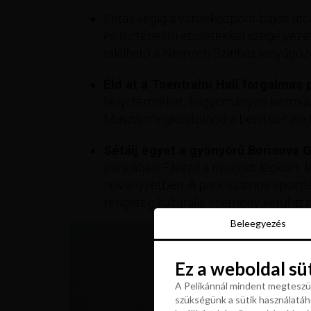
Sétálj végig a városközpont bájos utc
és történelmi épületekkel szegélyeze
található a Nemzeti Színház lenyűgöző
Éld át a Tsentralni Hali forgalmas
helyi terméket, hagyományos kézműves
Muszáj megkóstolnod a benitsa-t (sajtta
Sétálj egyet a gyönyörű Borisova 
parkjában. Élvezd a nyugodt légkört, l
növényzetben. A park számos sportlé
rengeteg kulturális esemény kerül it
Beleegyezés
Beleegyezés
Ez a weboldal sü
Ez a weboldal sü
A Pelikánnál mindent megteszün
szükségünk a sütik használatáho
A Pelikánnál mindent megteszün