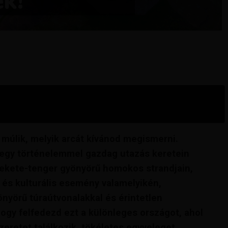
k!
d múlik, melyik arcát kívánod megismerni.
 egy történelemmel gazdag utazás keretein
 Fekete-tenger gyönyörű homokos strandjain,
l és kulturális esemény valamelyikén,
nyörű túraútvonalakkal és érintetlen
hogy felfedezd ezt a különleges országot, ahol
eretet találkozik, tökéletes egyveleget