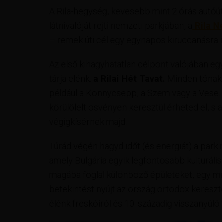
A Rila-hegység, kevesebb mint 2 órás autóút
látnivalóját rejti nemzeti parkjában, a
Rila N
– remek úti cél egy egynapos kiruccanásra i
Az első kihagyhatatlan célpont valójában egy
tárja elénk:
a Rilai Hét Tavat.
Minden tónak 
például a Könnycsepp, a Szem vagy a Vese. 
körülölelt ösvényen keresztül érheted el, s 
végigkísérnek majd.
Túrád végén hagyd időt (és energiát) a park
amely Bulgária egyik legfontosabb kulturáli
magába foglal különböző épületeket, egy múz
betekintést nyújt az ország ortodox keresz
élénk freskóiról és 10. századig visszanyúló