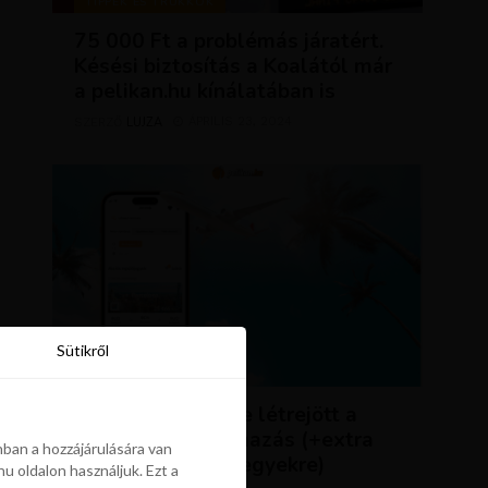
TIPPEK ÉS TRÜKKÖK
75 000 Ft a problémás járatért.
Késési biztosítás a Koalától már
a pelikan.hu kínálatában is
LUJZA
ÁPRILIS 23, 2024
SZERZŐ
Sütikről
Sütikről
HÍREK
ÚJDONSÁG: végre létrejött a
Pelikán.hu alkalmazás (+extra
ban a hozzájárulására van
kedvezmény repjegyekre)
u oldalon használjuk. Ezt a
ban a hozzájárulására van