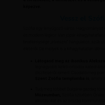
képezve.
Vessz el Szóf
Szófia egy lenyűgöző város. Hagyományait é
és modern légkör. Van jópár kihagyhatatla
tevékenysége „elveszni” hangulatos, szűk ut
életéről. De melyek is a kihagyhatatlan látni
Látogasd meg az ikonikus Aleksz
legnagyobb keleti ortodox katedrális
díszítéséről ismert. Csodáld meg pomp
Szent Zsófia templomba is
, amely 
Tudj meg többet Bulgária gazdag törté
Múzeumban,
Szófia szívében. Óriás
alkotásokat és az ország kommunista k