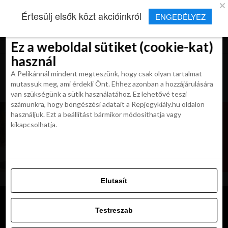
×
Új Repjegykirály alkalmazás
Értesülj elsők közt akcióinkról
ENGEDÉLYEZ
Beleegyezés
Beleegyezés
Részletek
Részletek
Sütikről
Sütikről
Telepítés
Aktuális hírek, cikkek és TOP utazási
ajánlatok egy kattintásnyira.
Ez a weboldal sütiket (cookie-kat)
Ez a weboldal sütiket (cookie-kat)
használ
használ
A Pelikánnál mindent megteszünk, hogy csak olyan tartalmat
A Pelikánnál mindent megteszünk, hogy csak olyan tartalmat
mutassuk meg, ami érdekli Önt. Ehhez azonban a hozzájárulására
mutassuk meg, ami érdekli Önt. Ehhez azonban a hozzájárulására
van szükségünk a sütik használatához. Ez lehetővé teszi
van szükségünk a sütik használatához. Ez lehetővé teszi
számunkra, hogy böngészési adatait a Repjegykiály.hu oldalon
számunkra, hogy böngészési adatait a Repjegykiály.hu oldalon
használjuk. Ezt a beállítást bármikor módosíthatja vagy
használjuk. Ezt a beállítást bármikor módosíthatja vagy
kikapcsolhatja.
kikapcsolhatja.
Elutasít
Elutasít
Testreszab
Testreszab
Engedélyezni az összeset