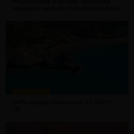
Megváltoztak a terveid? Módosítsd
repjegyed legújabb szolgáltatásunkkal
KIRÁLY REPJEGYEK
Korfu repjegy júniusra már 33 470 Ft-
tól