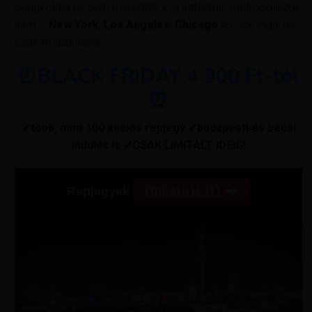
Bangkokba és nem maradtak ki a hatalmas metropoliszok
sem –
New York
,
Los Angeles
,
Chicago
és sok más, de
csak limitált ideig!
⏰BLACK FRIDAY 4 900 Ft-tól
⏰
✔több, mint 100 akciós repjegy ✔budapesti és bécsi
indulás is ✔CSAK LIMITÁLT IDEIG!
FOGLALD LE ITT
Repjegyek