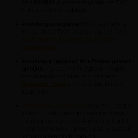
be a
SPOROLJ
kedvezménykódot, és 7 000
Ft-tal olcsóbban foglalhatsz!
A bookingon foglalnál?
Most akár 50%-kal
kevesebbet is fizethetsz egy-egy szállásért
Csak kattints és keress rá az adott
célállomásra.
Autóbusz a reptérre? Mi a Flixbus járatait
ajánljuk!
ingyenes Wi-Fi, légkondi, megálló
közvetlenül a repülőtéri terminál mellett.
Budapest – Bécs
útvonalon napi hatszor
közlekednek.
Autóbérlés a Pelikan.hu
oldalon! Válaszd ki
a kívánt úti célt, hasonlítsd össze az árakat,
majd válassz egy kocsit. A megrendelt autót
máris felveheted a reptéren. Bizony, barátok
vagyunk a Rentalcars.com-mal.