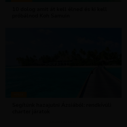
10 dolog amit át kell élned és ki kell
próbálnod Koh Samuin
HÍREK
Segítünk hazajutni Ázsiából: rendkívüli
charter járatok
ADVERTISEMENT