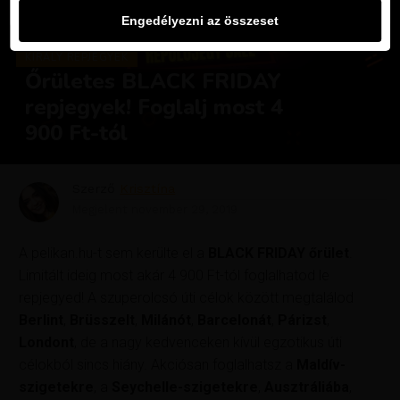
Engedélyezni az összeset
KIRÁLY REPJEGYEK
Őrületes BLACK FRIDAY
repjegyek! Foglalj most 4
900 Ft-tól
Szerző
Krisztína
Megjelent
november 29, 2019
A pelikan.hu-t sem kerülte el a
BLACK FRIDAY őrület
.
Limitált ideig most akár 4 900 Ft-tól foglalhatod le
repjegyed! A szuperolcsó úti célok között megtalálod
Berlint
,
Brüsszelt
,
Milánót
,
Barcelonát
,
Párizst
,
Londont
, de a nagy kedvenceken kívül egzotikus úti
célokból sincs hiány. Akciósan foglalhatsz a
Maldív-
szigetekre
, a
Seychelle-szigetekre
,
Ausztráliába
,