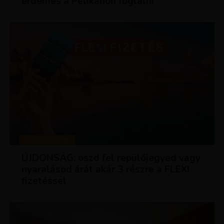
érdemes a Pelikánon foglalni
KEDVEZMÉNYEK
ÚJDONSÁG: oszd fel repülőjegyed vagy
nyaralásod árát akár 3 részre a FLEXI
fizetéssel