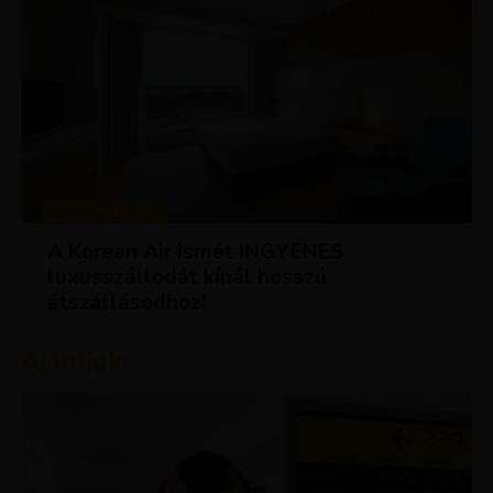
KEDVEZMÉNYEK
A Korean Air ismét INGYENES
luxusszállodát kínál hosszú
átszállásodhoz!
Ajánljuk: