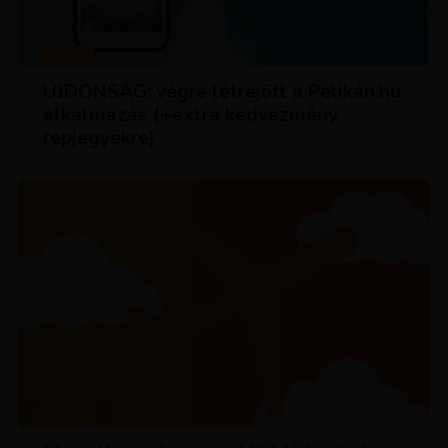
HÍREK
ÚJDONSÁG: végre létrejött a Pelikán.hu
alkalmazás (+extra kedvezmény
repjegyekre)
HÍREK