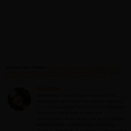
KAPCSOLÓDÓ TÉMÁK:
BLACK FRIDAY
,
BLACK FRIDAY AKCIO
,
BLACK
FRIDAY AKCIOS REPJEGYEK
,
BLACK FRIDAY OLCSO REPJEGYEK
,
BLACK
FRIDAY REPJEGY AKCIO
,
BLACK FRIDAY REPJEGYEK
,
FEATURED
Krisztína
"Boldogságot pénzért venni nem lehet, de
repülőjegyet igen, és az már majdnem ugyanaz."
Az utazásba gyorsan beleszerettem, még talán
gyerekkoromban, majd az egyetemi
tanulmányaim során a Repjegykirály csapatában
találtam magam. Ha időm engedi, imádok új
helyeket felfedezni, de számomra Olaszország a