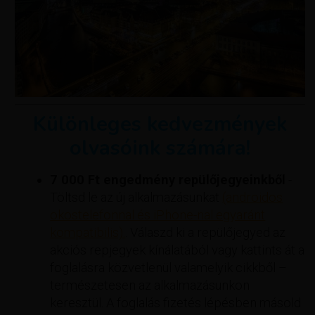
Különleges kedvezmények
olvasóink számára!
7 000 Ft engedmény repülőjegyeinkből
-
Töltsd le az új alkalmazásunkat
(androidos
okostelefonnal és iPhone-nal egyaránt
kompatibilis).
. Válaszd ki a repülőjegyed az
akciós repjegyek kínálatából vagy kattints át a
foglalásra közvetlenül valamelyik cikkből –
természetesen az alkalmazásunkon
keresztül. A foglalás fizetés lépésben másold