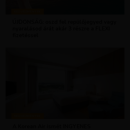
KEDVEZMÉNYEK
ÚJDONSÁG: oszd fel repülőjegyed vagy
nyaralásod árát akár 3 részre a FLEXI
fizetéssel
KEDVEZMÉNYEK
A Korean Air ismét INGYENES