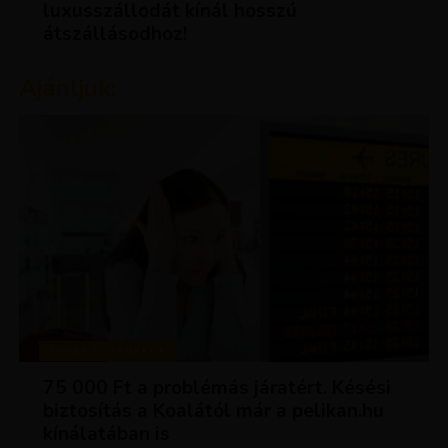
luxusszállodát kínál hosszú
átszállásodhoz!
Ajánljuk:
TIPPEK ÉS TRÜKKÖK
75 000 Ft a problémás járatért. Késési
biztosítás a Koalától már a pelikan.hu
kínálatában is