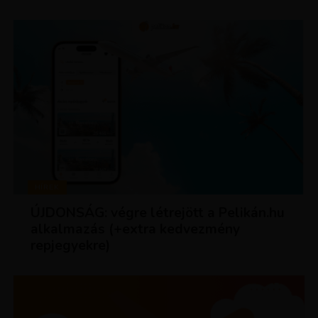
HÍREK
ÚJDONSÁG: végre létrejött a Pelikán.hu
alkalmazás (+extra kedvezmény
repjegyekre)