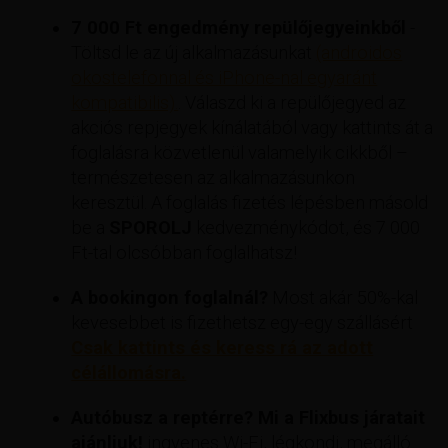
7 000 Ft engedmény repülőjegyeinkből
-
Töltsd le az új alkalmazásunkat
(androidos
okostelefonnal és iPhone-nal egyaránt
kompatibilis).
. Válaszd ki a repülőjegyed az
akciós repjegyek kínálatából vagy kattints át a
foglalásra közvetlenül valamelyik cikkből –
természetesen az alkalmazásunkon
keresztül. A foglalás fizetés lépésben másold
be a
SPOROLJ
kedvezménykódot, és 7 000
Ft-tal olcsóbban foglalhatsz!
A bookingon foglalnál?
Most akár 50%-kal
kevesebbet is fizethetsz egy-egy szállásért
Csak kattints és keress rá az adott
célállomásra.
Autóbusz a reptérre? Mi a Flixbus járatait
ajánljuk!
ingyenes Wi-Fi, légkondi, megálló