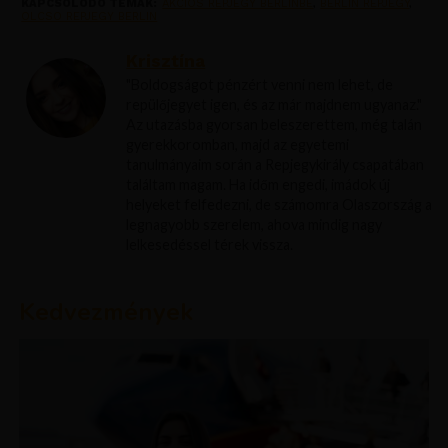
KAPCSOLÓDÓ TÉMÁK:
AKCIOS REPJEGY BERLINBE
,
BERLIN REPJEGY
,
OLCSO REPJEGY BERLIN
Krisztína
"Boldogságot pénzért venni nem lehet, de
repülőjegyet igen, és az már majdnem ugyanaz."
Az utazásba gyorsan beleszerettem, még talán
gyerekkoromban, majd az egyetemi
tanulmányaim során a Repjegykirály csapatában
találtam magam. Ha időm engedi, imádok új
helyeket felfedezni, de számomra Olaszország a
legnagyobb szerelem, ahova mindig nagy
lelkesedéssel térek vissza.
Kedvezmények