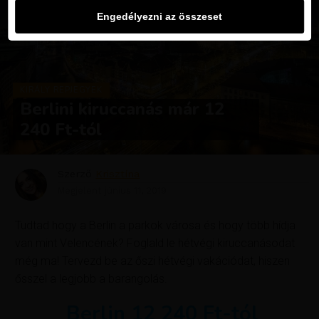
Engedélyezni az összeset
KIRÁLY REPJEGYEK
Berlini kiruccanás már 12
240 Ft-tól
Szerző
Krisztína
Megjelent
június 11, 2019
Tudtad hogy a Berlin a parkok városa és hogy több hídja
van mint Velencének? Foglald le hétvégi kiruccanásodat
még ma! Tervezd be az őszi hétvégi vakációdat, hiszen
ősszel a legjobb a barangolás.
Berlin 12 240 Ft-tól