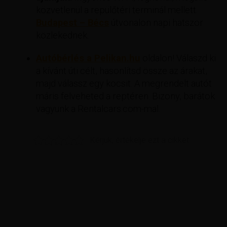
közvetlenül a repülőtéri terminál mellett.
Budapest – Bécs
útvonalon napi hatszor
közlekednek.
Autóbérlés a Pelikan.hu
oldalon! Válaszd ki
a kívánt úti célt, hasonlítsd össze az árakat,
majd válassz egy kocsit. A megrendelt autót
máris felveheted a reptéren. Bizony, barátok
vagyunk a Rentalcars.com-mal.
Kérjük, értékelje ezt a cikket.