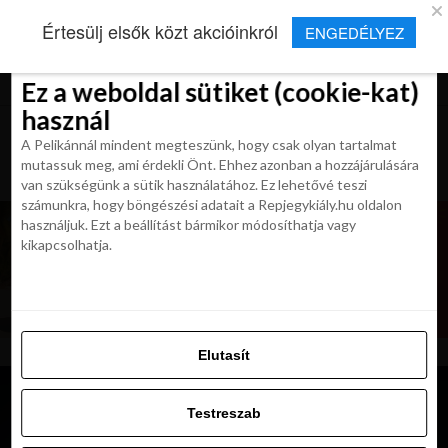
×
Új Repjegykirály alkalmazás
Értesülj elsők közt akcióinkról
ENGEDÉLYEZ
Beleegyezés
Beleegyezés
Részletek
Részletek
Sütikről
Sütikről
Telepítés
Aktuális hírek, cikkek és TOP utazási
ajánlatok egy kattintásnyira.
Ez a weboldal sütiket (cookie-kat)
Ez a weboldal sütiket (cookie-kat)
használ
használ
A Pelikánnál mindent megteszünk, hogy csak olyan tartalmat
A Pelikánnál mindent megteszünk, hogy csak olyan tartalmat
mutassuk meg, ami érdekli Önt. Ehhez azonban a hozzájárulására
mutassuk meg, ami érdekli Önt. Ehhez azonban a hozzájárulására
van szükségünk a sütik használatához. Ez lehetővé teszi
van szükségünk a sütik használatához. Ez lehetővé teszi
számunkra, hogy böngészési adatait a Repjegykiály.hu oldalon
számunkra, hogy böngészési adatait a Repjegykiály.hu oldalon
használjuk. Ezt a beállítást bármikor módosíthatja vagy
használjuk. Ezt a beállítást bármikor módosíthatja vagy
kikapcsolhatja.
kikapcsolhatja.
Elutasít
Elutasít
Testreszab
Testreszab
Engedélyezni az összeset