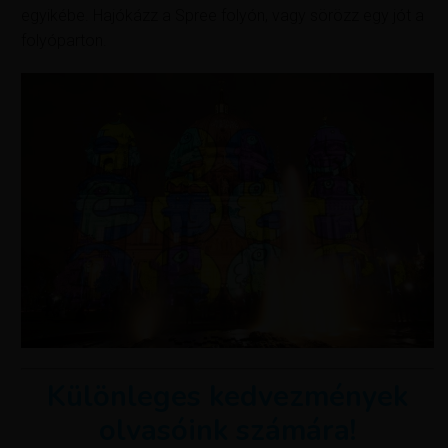
egyikébe. Hajókázz a Spree folyón, vagy sörözz egy jót a
folyóparton.
Különleges kedvezmények
olvasóink számára!