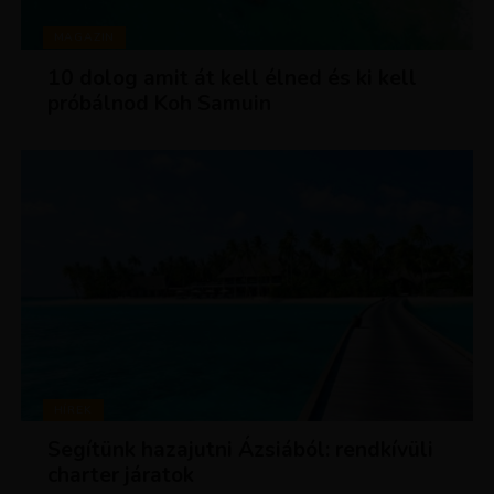
MAGAZIN
10 dolog amit át kell élned és ki kell
próbálnod Koh Samuin
HÍREK
Segítünk hazajutni Ázsiából: rendkívüli
charter járatok