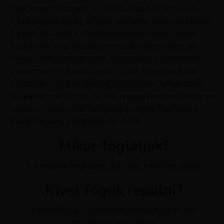
bukkantunk – Bangkok a főszezonban 135 900 Ft-ért.
A királyi légitársaság, a Royal Jordanian, amely összeköti
Európát és Ázsiát a Jordánián keresztül, újabb szuper
repjegyeket kínál. Mindezt nemcsak elérhető áron, de
remek elérhetőséggel teszi, időpontokat a főszezonra
(november – március) találsz. A retúr repjegyek bécsi
indulást és 23 kg-os feladott poggyászt is tartalmaznak.
Az ajánlat csak limitált, de ilyen repjegyeknél nem érdemes
habozni. Foglalj minél hamarabb és repülj Thaiföldre a
modern Boeing Dreamliner 787-8-sal.
Mikor foglaljak?
A repjegyek nagyszerű ára miatt, minél hamarabb!
Kivel fogok repülni?
A királyi Royal Jordanian légitársasággal és egy
átszállással Ammánban,