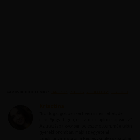
KAPCSOLÓDÓ TÉMÁK:
BANGKOK
,
REPJEGY
,
REPULOJEGY
,
THAIFOLD
Krisztína
"Boldogságot pénzért venni nem lehet, de
repülőjegyet igen, és az már majdnem ugyanaz."
Az utazásba gyorsan beleszerettem, még talán
gyerekkoromban, majd az egyetemi
tanulmányaim során a Repjegykirály csapatában