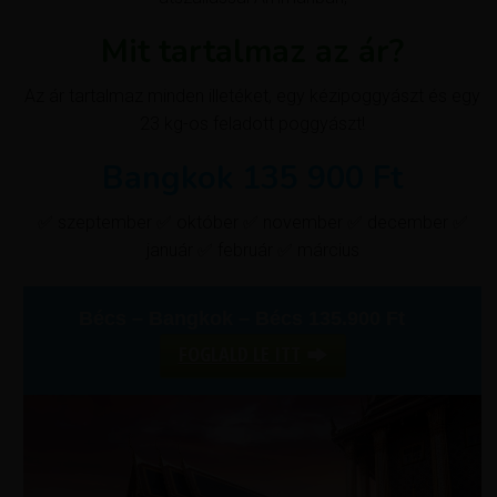
Mit tartalmaz az ár?
Az ár tartalmaz minden illetéket, egy kézipoggyászt és egy
23 kg-os feladott poggyászt!
Bangkok 135 900 Ft
✅ szeptember ✅ október ✅ november ✅ december ✅
január ✅ február ✅ március
Bécs – Bangkok – Bécs 135.900 Ft
FOGLALD LE ITT