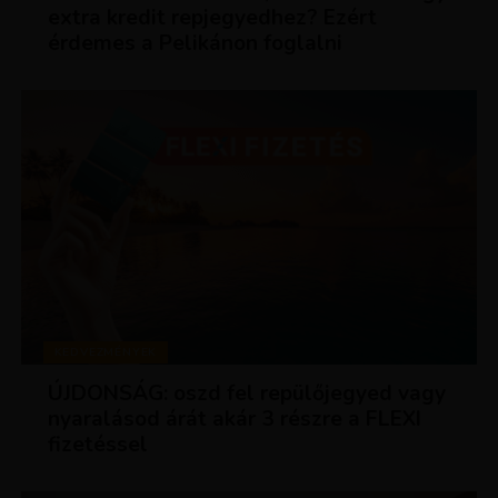
extra kredit repjegyedhez? Ezért
érdemes a Pelikánon foglalni
KEDVEZMÉNYEK
ÚJDONSÁG: oszd fel repülőjegyed vagy
nyaralásod árát akár 3 részre a FLEXI
fizetéssel