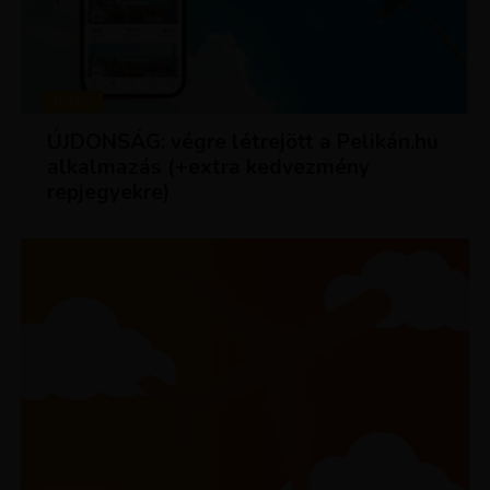
HÍREK
ÚJDONSÁG: végre létrejött a Pelikán.hu
alkalmazás (+extra kedvezmény
repjegyekre)