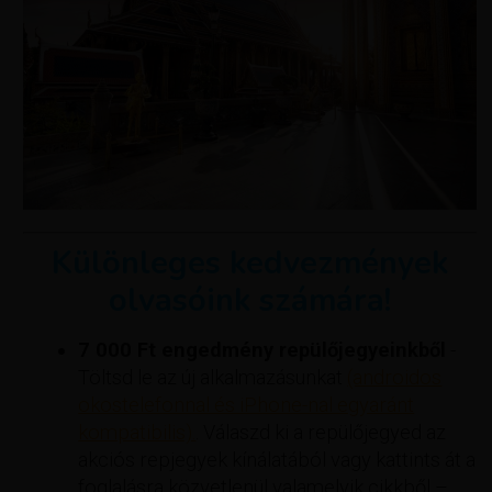
Különleges kedvezmények
olvasóink számára!
7 000 Ft engedmény repülőjegyeinkből
-
Töltsd le az új alkalmazásunkat
(androidos
okostelefonnal és iPhone-nal egyaránt
kompatibilis).
. Válaszd ki a repülőjegyed az
akciós repjegyek kínálatából vagy kattints át a
foglalásra közvetlenül valamelyik cikkből –