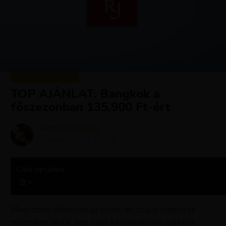
KIRÁLY REPJEGYEK
TOP AJÁNLAT: Bangkok a
főszezonban 135.900 Ft-ért
Szerző
Krisztína
Megjelent
július 2, 2018
Cikk tartalma
Mivel szinte állandóan az olcsó, de szuper repjegyek
nyomában járunk, egy újabb kihagyhatatlan ajánlatra