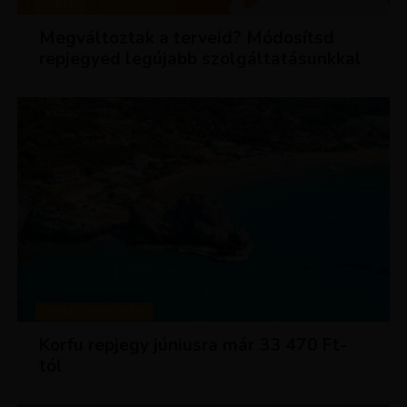
HÍREK
Megváltoztak a terveid? Módosítsd
repjegyed legújabb szolgáltatásunkkal
KIRÁLY REPJEGYEK
Korfu repjegy júniusra már 33 470 Ft-
tól