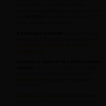
természetesen az alkalmazásunkon
keresztül. A foglalás fizetés lépésben másold
be a
SPOROLJ
kedvezménykódot, és 7 000
Ft-tal olcsóbban foglalhatsz!
A bookingon foglalnál?
Most akár 50%-kal
kevesebbet is fizethetsz egy-egy szállásért
Csak kattints és keress rá az adott
célállomásra.
Autóbusz a reptérre? Mi a Flixbus járatait
ajánljuk!
ingyenes Wi-Fi, légkondi, megálló
közvetlenül a repülőtéri terminál mellett.
Budapest – Bécs
útvonalon napi hatszor
közlekednek.
Autóbérlés a Pelikan.hu
oldalon! Válaszd ki
a kívánt úti célt, hasonlítsd össze az árakat,