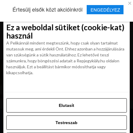
×
Új Repjegykirály alkalmazás
Értesülj elsők közt akcióinkról
ENGEDÉLYEZ
Beleegyezés
Beleegyezés
Részletek
Részletek
Sütikről
Sütikről
Telepítés
Aktuális hírek, cikkek és TOP utazási
ajánlatok egy kattintásnyira.
Ez a weboldal sütiket (cookie-kat)
Ez a weboldal sütiket (cookie-kat)
használ
használ
A Pelikánnál mindent megteszünk, hogy csak olyan tartalmat
A Pelikánnál mindent megteszünk, hogy csak olyan tartalmat
mutassuk meg, ami érdekli Önt. Ehhez azonban a hozzájárulására
mutassuk meg, ami érdekli Önt. Ehhez azonban a hozzájárulására
van szükségünk a sütik használatához. Ez lehetővé teszi
van szükségünk a sütik használatához. Ez lehetővé teszi
számunkra, hogy böngészési adatait a Repjegykiály.hu oldalon
számunkra, hogy böngészési adatait a Repjegykiály.hu oldalon
használjuk. Ezt a beállítást bármikor módosíthatja vagy
használjuk. Ezt a beállítást bármikor módosíthatja vagy
kikapcsolhatja.
kikapcsolhatja.
Elutasít
Elutasít
Testreszab
Testreszab
Engedélyezni az összeset