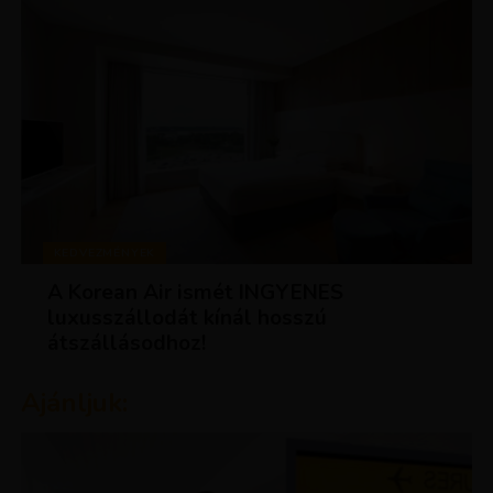
KEDVEZMÉNYEK
A Korean Air ismét INGYENES
luxusszállodát kínál hosszú
átszállásodhoz!
Ajánljuk: