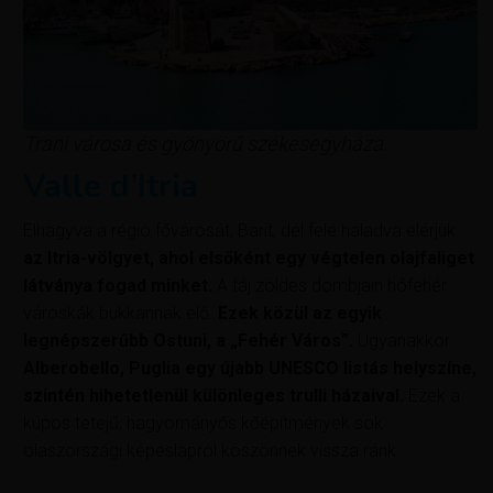
Trani városa és gyönyörű székesegyháza.
Valle d’Itria
Elhagyva a régió fővárosát, Barit, dél felé haladva elérjük
az Itria-völgyet, ahol elsőként egy végtelen olajfaliget
látványa fogad minket.
A táj zöldes dombjain hófehér
városkák bukkannak elő.
Ezek közül az egyik
legnépszerűbb Ostuni, a „Fehér Város”.
Ugyanakkor
Alberobello, Puglia egy újabb UNESCO listás helyszíne,
szintén hihetetlenül különleges trulli házaival.
Ezek a
kúpos tetejű, hagyományős kőépítmények sok
olaszországi képeslapról köszönnek vissza ránk.