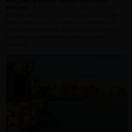
azért, mert kriptájában található Szent Miklós
ereklyéje.
Bari ezen kívül egy orosz templommal is
büszkélkedhet. Ha figyelmesen hallgatózunk az utcán,
könnyen felfedezhetjük a Kelet-Európából érkezőket.
Vallási okokból érkeznek, de a pezsgő élet, az elegáns
kávézók és az utánozhatatlan atmoszféra miatt
maradnak.