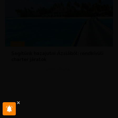
HÍREK
Segítünk hazajutni Ázsiából: rendkívüli
charter járatok
ADVERTISEMENT