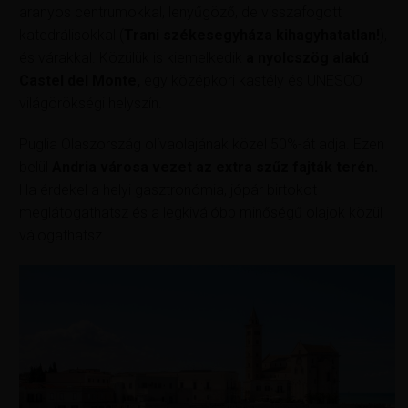
aranyos centrumokkal, lenyűgöző, de visszafogott
katedrálisokkal (
Trani székesegyháza kihagyhatatlan!
),
és várakkal. Közülük is kiemelkedik
a nyolcszög alakú
Castel del Monte,
egy középkori kastély és UNESCO
világörökségi helyszín.
Puglia Olaszország olívaolajának közel 50%-át adja. Ezen
belül
Andria városa vezet az extra szűz fajták terén.
Ha érdekel a helyi gasztronómia, jópár birtokot
meglátogathatsz és a legkiválóbb minőségű olajok közül
válogathatsz.