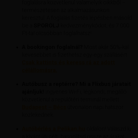
foglalásra közvetlenül valamelyik cikkből –
természetesen az alkalmazásunkon
keresztül. A foglalás fizetés lépésben másold
be a
SPOROLJ
kedvezménykódot, és 7 000
Ft-tal olcsóbban foglalhatsz!
A bookingon foglalnál?
Most akár 50%-kal
kevesebbet is fizethetsz egy-egy szállásért
Csak kattints és keress rá az adott
célállomásra.
Autóbusz a reptérre? Mi a Flixbus járatait
ajánljuk!
ingyenes Wi-Fi, légkondi, megálló
közvetlenül a repülőtéri terminál mellett.
Budapest – Bécs
útvonalon napi hatszor
közlekednek.
Autóbérlés a Pelikan.hu
oldalon! Válaszd ki
a kívánt úti célt, hasonlítsd össze az árakat,