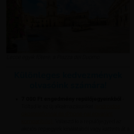
Lecce egyik főtere, a Piazza del Duomo.
Különleges kedvezmények
olvasóink számára!
7 000 Ft engedmény repülőjegyeinkből
-
Töltsd le az új alkalmazásunkat
(androidos
okostelefonnal és iPhone-nal egyaránt
kompatibilis).
. Válaszd ki a repülőjegyed az
akciós repjegyek kínálatából vagy kattints át a