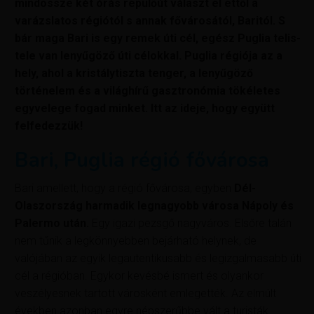
mindössze két órás repülőút választ el ettől a
varázslatos régiótól s annak fővárosától, Baritól. S
bár maga Bari is egy remek úti cél, egész Puglia telis-
tele van lenyűgöző úti célokkal. Puglia régiója az a
hely, ahol a kristálytiszta tenger, a lenyűgöző
történelem és a világhírű gasztronómia tökéletes
egyvelege fogad minket. Itt az ideje, hogy együtt
felfedezzük!
Bari, Puglia régió fővárosa
Bari amellett, hogy a régió fővárosa, egyben
Dél-
Olaszország harmadik legnagyobb városa Nápoly és
Palermo után.
Egy igazi pezsgő nagyváros. Elsőre talán
nem tűnik a legkönnyebben bejárható helynek, de
valójában az egyik legautentikusabb és legizgalmasabb úti
cél a régióban. Egykor kevésbé ismert és olyankor
veszélyesnek tartott városként emlegették. Az elmúlt
években azonban egyre népszerűbbe vált a turisták