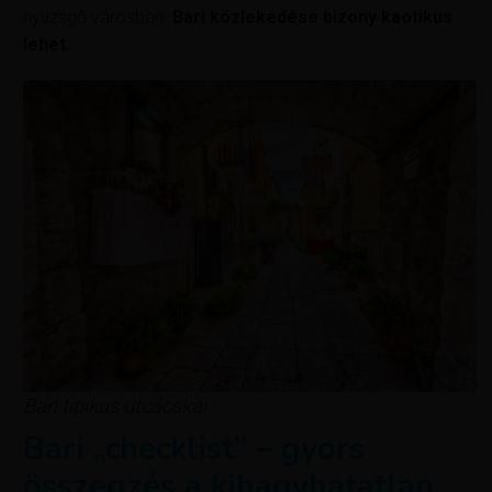
nyüzsgő városban.
Bari közlekedése bizony kaotikus
lehet.
Bari tipikus utcácskái.
Bari „checklist” – gyors
összegzés a kihagyhatatlan