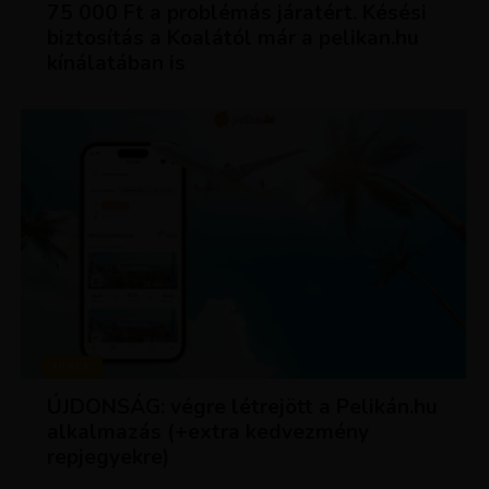
75 000 Ft a problémás járatért. Késési
biztosítás a Koalától már a pelikan.hu
kínálatában is
HÍREK
ÚJDONSÁG: végre létrejött a Pelikán.hu
alkalmazás (+extra kedvezmény
repjegyekre)