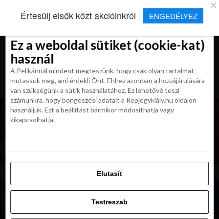
×
Új Repjegykirály alkalmazás
Értesülj elsők közt akcióinkról
ENGEDÉLYEZ
Beleegyezés
Beleegyezés
Részletek
Részletek
Sütikről
Sütikről
Telepítés
Aktuális hírek, cikkek és TOP utazási
ajánlatok egy kattintásnyira.
Ez a weboldal sütiket (cookie-kat)
Ez a weboldal sütiket (cookie-kat)
használ
használ
A Pelikánnál mindent megteszünk, hogy csak olyan tartalmat
A Pelikánnál mindent megteszünk, hogy csak olyan tartalmat
mutassuk meg, ami érdekli Önt. Ehhez azonban a hozzájárulására
mutassuk meg, ami érdekli Önt. Ehhez azonban a hozzájárulására
van szükségünk a sütik használatához. Ez lehetővé teszi
van szükségünk a sütik használatához. Ez lehetővé teszi
számunkra, hogy böngészési adatait a Repjegykiály.hu oldalon
számunkra, hogy böngészési adatait a Repjegykiály.hu oldalon
használjuk. Ezt a beállítást bármikor módosíthatja vagy
használjuk. Ezt a beállítást bármikor módosíthatja vagy
kikapcsolhatja.
kikapcsolhatja.
Elutasít
Elutasít
Testreszab
Testreszab
Engedélyezni az összeset