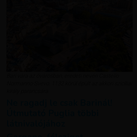
Bari vára az óvárosban, eredeti nevén Castello
Normanno-Svevo. 1132 körül épült az akkori szicíliai
király parancsára.
Ne ragadj le csak Barinál!
Útmutató Puglia többi
látnivalójához