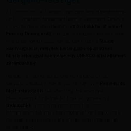
Gargano-félsziget
A Promontorio del Gargano impozáns hegyei meghaladják
az 1000 méteres tengerszint feletti magasságot. Ebben a
hegyvidéki térségben található
az ősi bükkfáiról ismert
Foresta Umbra erdő
, változatos túrázási lehetőségekkel.
A félsziget fölött magasodik többek között a
Monte
Sant’Angelo is, melynek barlangjába épült Szent
Mihály arkangyal szentélye egy UNESCO által elismert
zarándokhely.
Ha autóval közlekedsz és szereted a panorámás,
kanyargós utakat, mindenképpen kerülj egyet
Peschici és
Mattinata között.
Útközben régi, tengerbe nyúló
fatákolmányok tűnhetnek fel. Ezek az úgynevezett
trabucchi-k
, a térség hagyományos halászati
létesítményei. Néhány elhagyatottan áll, de több közülük
megújult, s ma a környék legautentikusabb éttermeinek
adnak otthont.