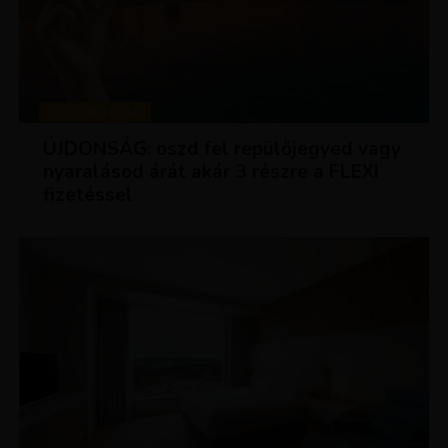
KEDVEZMÉNYEK
ÚJDONSÁG: oszd fel repülőjegyed vagy
nyaralásod árát akár 3 részre a FLEXI
fizetéssel