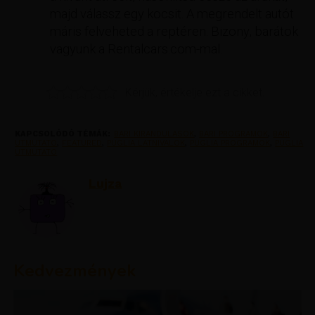
majd válassz egy kocsit. A megrendelt autót
máris felveheted a reptéren. Bizony, barátok
vagyunk a Rentalcars.com-mal.
Kérjük, értékelje ezt a cikket.
KAPCSOLÓDÓ TÉMÁK:
BARI KIRANDULASOK
,
BARI PROGRAMOK
,
BARI
UTMUTATO
,
FEATURED
,
PUGLIA LATNIVALOK
,
PUGLIA PROGRAMOK
,
PUGLIA
UTMUTATO
Lujza
Kedvezmények