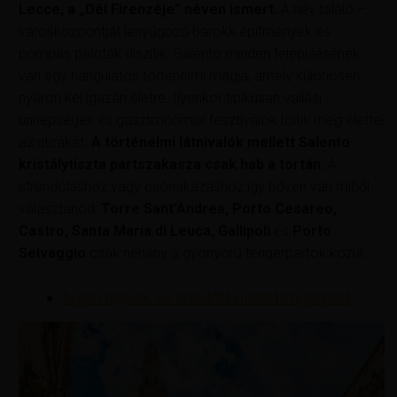
Lecce, a „Dél Firenzéje” néven ismert.
A név találó –
városközpontját lenyűgöző barokk építmények és
pompás paloták díszítik. Salento minden településének
van egy hangulatos történelmi magja, amely különösen
nyáron kel igazán életre. Ilyenkor tipikusan vallási
ünnepségek és gasztronómiai fesztiválok töltik meg élettel
az utcákat.
A történelmi látnivalók mellett Salento
kristálytiszta partszakasza csak hab a tortán.
A
strandoláshoz vagy csónakázáshoz így bőven van miből
választanod:
Torre Sant’Andrea, Porto Cesareo,
Castro, Santa Maria di Leuca, Gallipoli
és
Porto
Selvaggio
csak néhány a gyönyörű tengerpartok közül.
Nyári tippek: az imádott olasz tengerpart