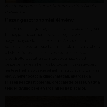
Bari tengerparti sétánya, háttérben a San Nicola
bazilikával.
Pazar gasztronómiai élmény
Bari óvárosa az egyik legautentikusabb Olaszországban.
Itt még jellemzően nem szakadt meg a lakók
hagyományos élete és szokásaik. A kis utcákban
sétálgatva sokszor fogadhat minket olyan látvány, ahogy
a helyiek főznek, az asszonyok kézzel készítik az
orecchiette tésztát, a szomszédok a házuk előtt
beszélgetnek, és a helyi kis boltokban – pékségekben,
henteseiknél, a zöldségeseknél – még töretlenül zajlik az
élet.
A helyi focaccia kihagyhatatlan, akárcsak a
frissen készített polenta, orecchiette tészta, vagy a
tenger gyümölcsei a város híres halpiacáról.