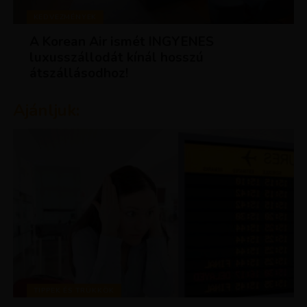
KEDVEZMÉNYEK
A Korean Air ismét INGYENES
luxusszállodát kínál hosszú
átszállásodhoz!
Ajánljuk:
TIPPEK ÉS TRÜKKÖK