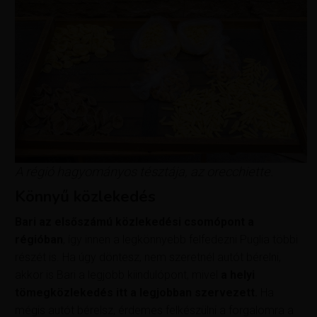
A régió hagyományos tésztája, az orecchiette.
Könnyű közlekedés
Bari az elsőszámú közlekedési csomópont a
régióban
, így innen a legkönnyebb felfedezni Puglia többi
részét is. Ha úgy döntesz, nem szeretnél autót bérelni,
akkor is Bari a legjobb kiindulópont, mivel
a helyi
tömegközlekedés itt a legjobban szervezett.
Ha
mégis autót bérelsz, érdemes felkészülni a forgalomra a