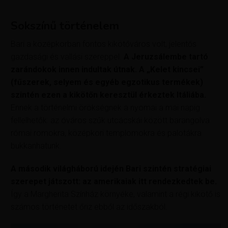
Sokszínű történelem
Bari a középkorban fontos kikötőváros volt, jelentős
gazdasági és vallási szereppel.
A Jeruzsálembe tartó
zarándokok innen indultak útnak. A „Kelet kincsei”
(fűszerek, selyem és egyéb egzotikus termékek)
szintén ezen a kikötőn keresztül érkeztek Itáliába.
Ennek a történelmi örökségnek a nyomai a mai napig
fellelhetők: az óváros szűk utcácskái között barangolva
római romokra, középkori templomokra és palotákra
bukkanhatunk.
A második világháború idején Bari szintén stratégiai
szerepet játszott: az amerikaiak itt rendezkedtek be.
Így a Margherita Színház környéke, valamint a régi kikötő is
számos történetet őriz ebből az időszakból.