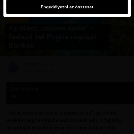
Engedélyezni az összeset
MAGAZIN
Az olasz „csizma sarka” –
fedezd fel Puglia régióját
Bariból!
Szerző
Lujza
Megjelent
április 9, 2025
Cikk tartalma
Puglia, vagyis az olasz „csizma sarka”, az utóbbi
években egyre népszerűbb úti céllá vált. A fapados
járatoknak köszönhetően most már Budapesttől