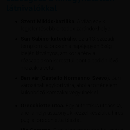
látnivalókkal
Szent Miklós-bazilika.
A világ egyik
legjelentősebb ortodox zarándokhelye.
San Sabino-katedrális.
Ez a 13. századi
templom különösen a napéjegyenlőség
idején látványos, amikor a fény a
rózsaablakon keresztül pont a padlón lévő
mozaikra vetül.
Bari vár
(
Castello Normanno-Svevo
)
.
Bari
városának egykori vára, ahol a történelem
különböző korszakai vegyülnek el.
Orecchiette utca.
Egy autentikus utcácska,
ahol a helyi asszonyok kézzel készítik a híres
pugliai orecchiette tésztát.