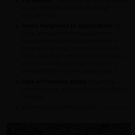
Via Sparano.
Puglia legismertebb bevásárló
utcája, telis-tele üzletekkel és pezsgő
atmoszférával.
Teatro Margherita és Spazio Murat
. Térj
be ide a rendszeresen megszervezett
művészeti és kulturális programokért. A
Margherita Színház (Teatro Margherita) a
város egyik legszimbolikusabb műemléke. A
színház közvetlenül a tengerre épült, s
remekül látszik a város több pontjáról is.
Pane e Pomodoro strand.
Vegyél egy
szelet focacciát, s élvezd a napsütést Bari fő
strandján.
Még több látnivalóért olvasd el
Bariról szóló
cikkünket
.