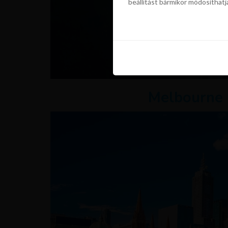
beállítást bármikor módosíthatj
szükségünk a sütik használatáho
beállítást bármikor módosíthatj
Melbourne