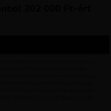
nból 202 000 Ft-ért
király repjegyet tartalmaz! Mi a közös bennük – a
jobb, mind az ETIHAD Airways légitársaságon
y álmaid közé? Sydney? Melbourne? Brisbane? Vagy
fél áron repülhetsz Ausztráliába Londonból, így
z el semmit. Lejjebb megtalálod az időpontokat
ondon időpontokat is! Ezért ne habozz, és utazz