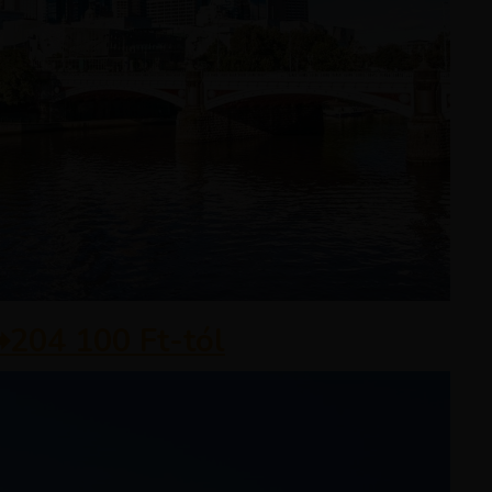
➡
204 100 Ft-tól