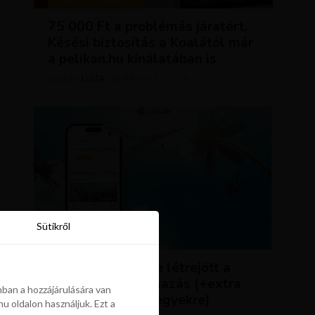
TIPPEK ÉS TRÜKKÖK
75 000 Ft a problémás járatért.
Késési biztosítás a Koalától már
a pelikan.hu kínálatában is
LUJZA
ÁPRILIS 23, 2024
SZERZŐ
Sütikről
Sütikről
HÍREK
ÚJDONSÁG: végre létrejött a
Pelikán.hu alkalmazás (+extra
ban a hozzájárulására van
kedvezmény repjegyekre)
u oldalon használjuk. Ezt a
ban a hozzájárulására van