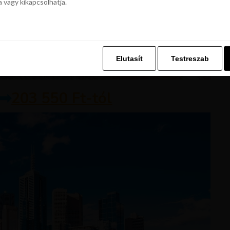
a vagy kikapcsolhatja.
z. Ez lehetővé teszi számunkra, hogy böngészési adatait a Repjegykiály.h
a vagy kikapcsolhatja.
Elutasít
Testreszab
Elutasít
Testreszab
 ➡
203 550 Ft-tól