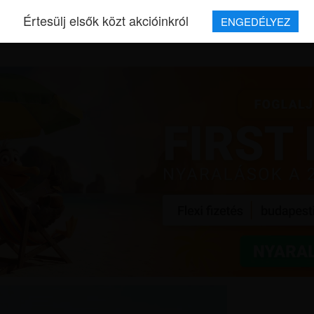
Értesülj elsők közt akcióinkról
ENGEDÉLYEZ
REPJEGYEK
MAGAZIN
UTAZÁSOK
HÍREK
RÓLUNK