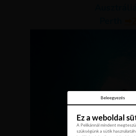
Ausztráli
Perth
➡
2
Beleegyezés
Beleegyezés
Ez a weboldal sü
Ez a weboldal sü
A Pelikánnál mindent megteszün
szükségünk a sütik használatáho
A Pelikánnál mindent megteszün