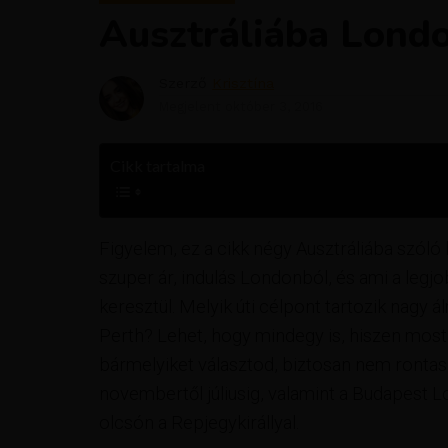
Ausztráliába Londo
Szerző
Krisztína
Megjelent
október 3, 2016
Cikk tartalma
Figyelem, ez a cikk négy Ausztráliába szóló 
szuper ár, indulás Londonból, és ami a leg
keresztül. Melyik úti célpont tartozik nag
Perth? Lehet, hogy mindegy is, hiszen most 
bármelyiket választod, biztosan nem rontas
novembertől júliusig, valamint a Budapest L
olcsón a Repjegykirállyal.