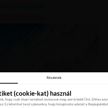
ába Londonból:
02 000 Ft-tól
Részletek
Részletek
tiket (cookie-kat) használ
tiket (cookie-kat) használ
k, hogy csak olyan tartalmat mutassuk meg, ami érdekli Önt. Ehhez azon
z. Ez lehetővé teszi számunkra, hogy böngészési adatait a Repjegykiály.h
k, hogy csak olyan tartalmat mutassuk meg, ami érdekli Önt. Ehhez azon