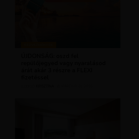
KEDVEZMÉNYEK
ÚJDONSÁG: oszd fel
repülőjegyed vagy nyaralásod
árát akár 3 részre a FLEXI
fizetéssel
KRISZTÍNA
MÁRCIUS 31, 2025
SZERZŐ