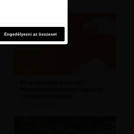
KRISZTÍNA
MÁRCIUS 11, 2024
SZERZŐ
u oldalon használjuk. Ezt a
Engedélyezni az összeset
Engedélyezni az összeset
HÍREK
Megváltoztak a terveid?
Módosítsd repjegyed legújabb
szolgáltatásunkkal
KRISZTÍNA
AUGUSZTUS 2, 2023
SZERZŐ