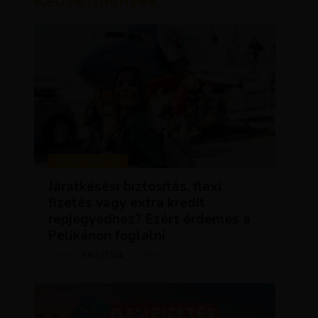
Kedvezmények
KEDVEZMÉNYEK
Járatkésési biztosítás, flexi
fizetés vagy extra kredit
repjegyedhez? Ezért érdemes a
Pelikánon foglalni
KRISZTÍNA
ÁPRILIS 16, 2025
SZERZŐ