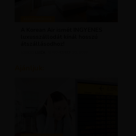
KEDVEZMÉNYEK
A Korean Air ismét INGYENES
luxusszállodát kínál hosszú
átszállásodhoz!
LUJZA
NOVEMBER 20, 2023
SZERZŐ
Ajánljuk: