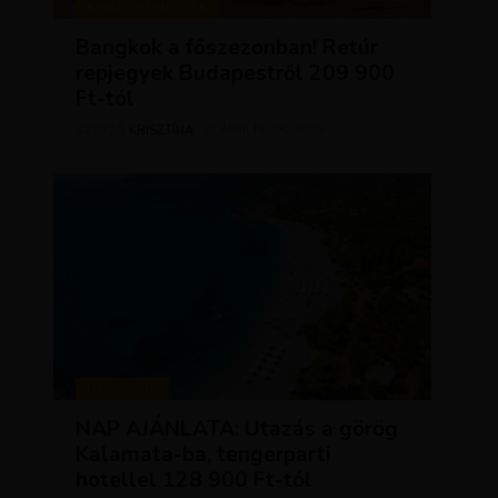
KIRÁLY REPJEGYEK
Bangkok a főszezonban! Retúr
repjegyek Budapestről 209 900
Ft-tól
KRISZTÍNA
ÁPRILIS 28, 2026
SZERZŐ
UTAZÁSOK
NAP AJÁNLATA: Utazás a görög
Kalamata-ba, tengerparti
hotellel 128 900 Ft-tól