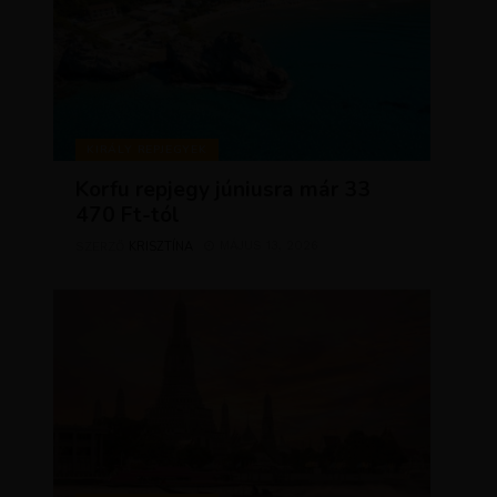
KIRÁLY REPJEGYEK
Korfu repjegy júniusra már 33
470 Ft-tól
KRISZTÍNA
MÁJUS 13, 2026
SZERZŐ