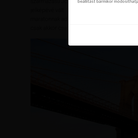
származású John Augustus Roebling készítet
beállítást bármikor módosíthatj
szükségünk a sütik használatáho
beállítást bármikor módosíthatj
jelképévé vált. 1964 óta a National Histori
maratonnak ad otthont, mégpedig a New Yor
csak akkor csatlakozhatunk, ha elérjük a kval