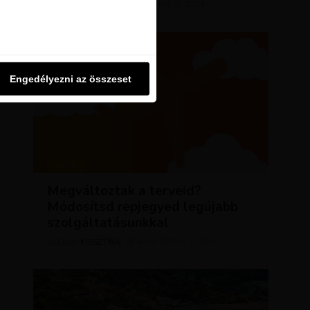
KRISZTÍNA
MÁRCIUS 11, 2024
SZERZŐ
u oldalon használjuk. Ezt a
Engedélyezni az összeset
Engedélyezni az összeset
HÍREK
Megváltoztak a terveid?
Módosítsd repjegyed legújabb
szolgáltatásunkkal
KRISZTÍNA
AUGUSZTUS 2, 2023
SZERZŐ