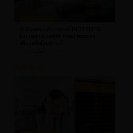
KEDVEZMÉNYEK
A Korean Air ismét INGYENES
luxusszállodát kínál hosszú
átszállásodhoz!
LUJZA
NOVEMBER 20, 2023
SZERZŐ
Ajánljuk: