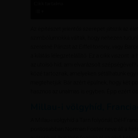
Cikk tartalma
Az építészet jelentős szerepet játszik az é
szimbólumokká váltak, hogy nehezen tudunk 
szeretné Párizst az Eiffel-torony, vagy Barc
a kilátás lélegzetelállító. Ez a cikk viszont 
az utolsó híd, ami elvarázsolt szépségével?
közé tartoznak, amelyeken sétálhatunk egy na
megtehetjük. Bár azért épülnek, hogy két p
hasznos az unalmas is egyben. Épp ezért öss
Millau-i völgyhíd, Franci
A Millau-i völgyhíd a Tarn folyónál, Dél-Fran
pontosabban Norman Foster neve áll a híd m
méterével, büszkén foglalja el az első helye