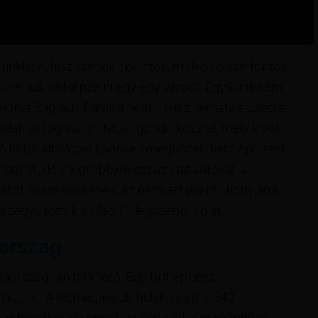
letünkben, hisz vannak épületek, melyek olyan fontos
nélkülük elképzelni egy-egy várost. Egyikünk sem
elonát Sagrada Família nélkül. Hisz némely épületre
a hidakról fog szólni. Most gondolkozz el, melyik volt
 A hidak általában könnyen megközelíthető épületek
gyot, de a legtöbbjén ezt az utat autóval is
ontot összekössenek, ez nem azt jelenti, hogy ami
zegyűjtöttük a világ 10 legszebb hídját.
aország
ciaországban található. Egy brit építész,
ögött. A legmagasabb hidak listáján, 343
t. Hihetetlen, de ennek az óriásnak a megépítése