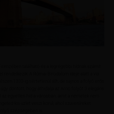
irenzében található és a legrégebbi hídnak számít
endelkezik. A Római Birodalom ideje alatt a via
észen 1333-ig sértetlenül állt, de sajnos a folyó erős
 úgy döntött, hogy áthidalja az Arno folyót 3 elegáns
olt az egyetlen híd a városban, amit a németek nem
ngeted kis üzlet veszi körül, ahol szuveníreket
folyó szépségében is.