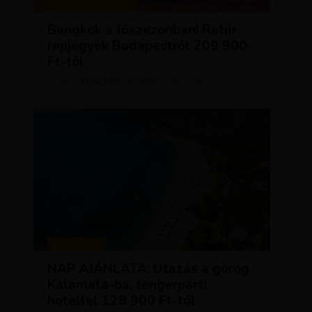
KIRÁLY REPJEGYEK
Bangkok a főszezonban! Retúr
repjegyek Budapestről 209 900
Ft-tól
KRISZTÍNA
ÁPRILIS 28, 2026
SZERZŐ
UTAZÁSOK
NAP AJÁNLATA: Utazás a görög
Kalamata-ba, tengerparti
hotellel 128 900 Ft-tól