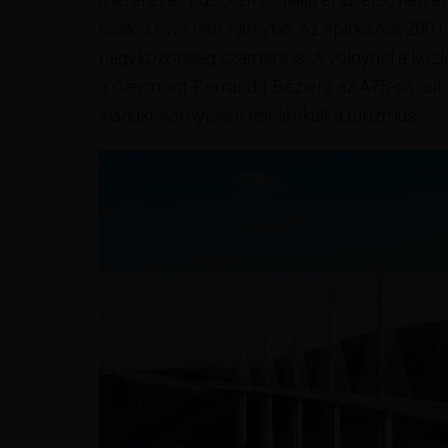
csak 3 évet vett igénybe. Az építkezés 200
nagyközönség számára is. A völgyhíd a köz
a Clermont-Ferrand-t Béziers az A75-ös aut
viadukt környékén felélénkült a turizmus.