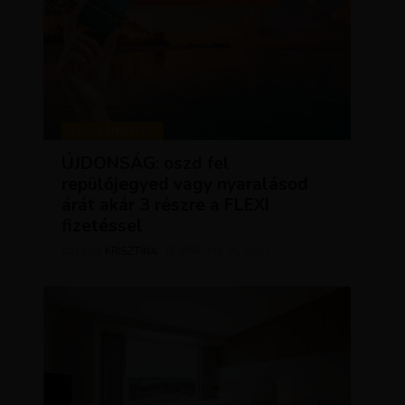
KEDVEZMÉNYEK
ÚJDONSÁG: oszd fel
repülőjegyed vagy nyaralásod
árát akár 3 részre a FLEXI
fizetéssel
KRISZTÍNA
MÁRCIUS 31, 2025
SZERZŐ