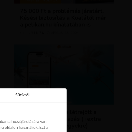
TIPPEK ÉS TRÜKKÖK
75 000 Ft a problémás járatért.
Késési biztosítás a Koalától már
a pelikan.hu kínálatában is
LUJZA
ÁPRILIS 23, 2024
SZERZŐ
Sütikről
Sütikről
HÍREK
ÚJDONSÁG: végre létrejött a
Pelikán.hu alkalmazás (+extra
ban a hozzájárulására van
kedvezmény repjegyekre)
u oldalon használjuk. Ezt a
ban a hozzájárulására van