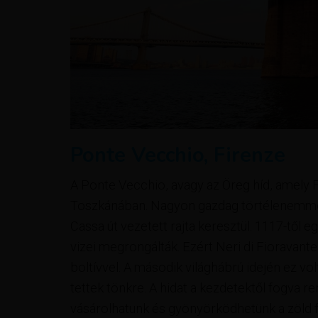
Ponte Vecchio, Firenze
A Ponte Vecchio, avagy az Öreg híd, amely F
Toszkánában. Nagyon gazdag törtélenemmel r
Cassa út vezetett rajta keresztül. 1117-től eg
vizei megrongálták. Ezért Neri di Fioravante
boltívvel. A második világhábrú idején ez v
tettek tönkre. A hidat a kezdetektől fogva re
vásárolhatunk és gyönyörködhetünk a zöld 