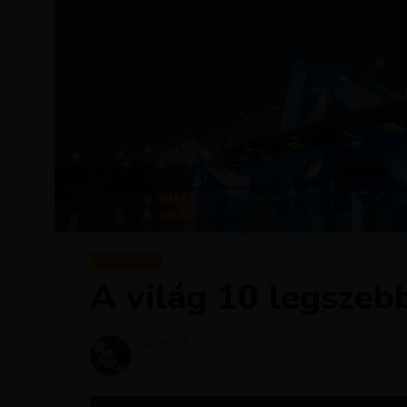
MAGAZIN
A világ 10 legszebb
Szerző
Krisztína
Megjelent
október 10, 2016