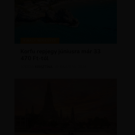
KIRÁLY REPJEGYEK
Korfu repjegy júniusra már 33
470 Ft-tól
KRISZTÍNA
MÁJUS 13, 2026
SZERZŐ