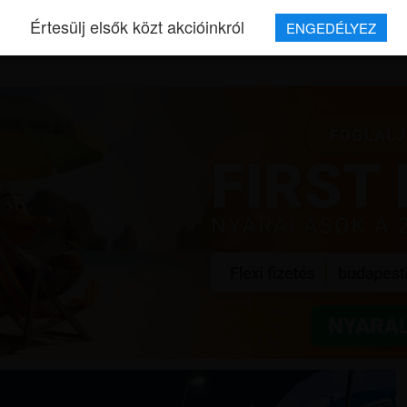
Értesülj elsők közt akcióinkról
ENGEDÉLYEZ
REPJEGYEK
MAGAZIN
UTAZÁSOK
HÍREK
RÓLUNK