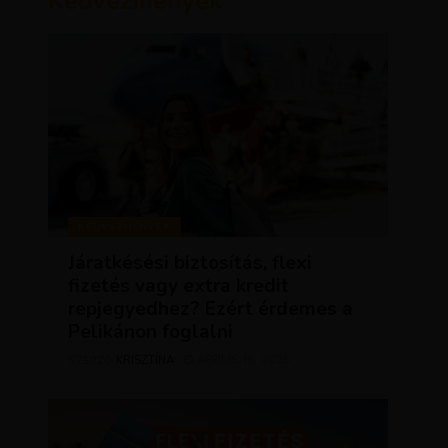
Kedvezmények
KEDVEZMÉNYEK
Járatkésési biztosítás, flexi
fizetés vagy extra kredit
repjegyedhez? Ezért érdemes a
Pelikánon foglalni
KRISZTÍNA
ÁPRILIS 16, 2025
SZERZŐ