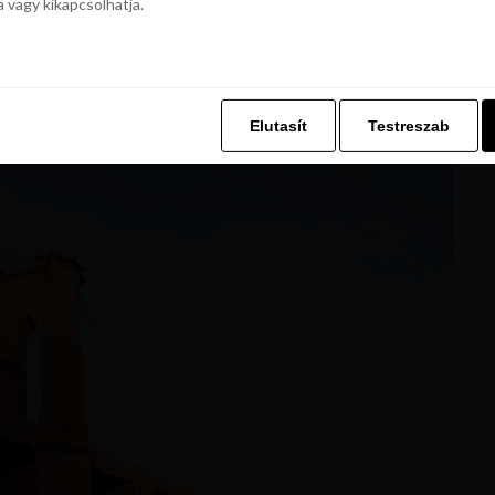
te el. Már a megnyitása után, New York egyik
a vagy kikapcsolhatja.
z. Ez lehetővé teszi számunkra, hogy böngészési adatait a Repjegykiály.h
a vagy kikapcsolhatja.
cal Landmark-ba sorolják be. Ezenkívül a legnagyobb
k City Marathon-nak. A hatalmas érdeklődés miatt,
ifikációs limitet, vagy ha kisorsolnak.
Elutasít
Testreszab
Elutasít
Testreszab