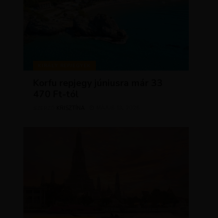
KIRÁLY REPJEGYEK
Korfu repjegy júniusra már 33
470 Ft-tól
KRISZTÍNA
MÁJUS 13, 2026
SZERZŐ