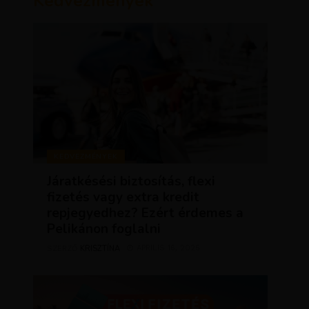
Kedvezmények
KEDVEZMÉNYEK
Járatkésési biztosítás, flexi
fizetés vagy extra kredit
repjegyedhez? Ezért érdemes a
Pelikánon foglalni
KRISZTÍNA
ÁPRILIS 16, 2025
SZERZŐ