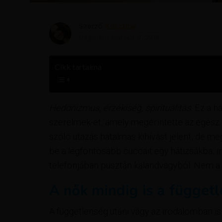
Szerző
Krisztína
Megjelent
március 8, 2018
Cikk tartalma
Hedonizmus, érzékiség, spiritualitás.
Ez a há
szerelmek-et, amely megérintette az egész v
szóló utazás hatalmas kihívást jelent, de
be a legfontosabb cuccait egy hátizsákba, i
telefonjában pusztán kalandvágyból. Nem a
A nők mindig is a függet
A függetlenség utáni vágy az irodalomban is