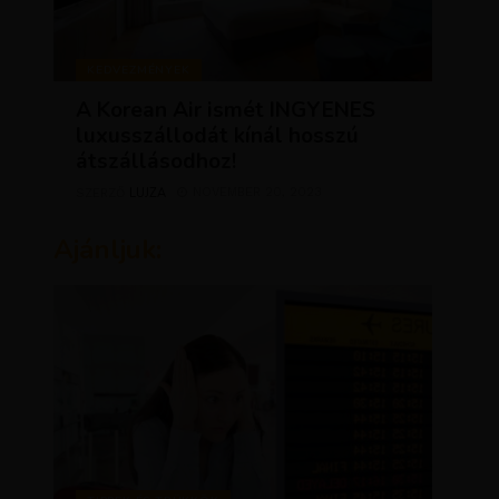
KEDVEZMÉNYEK
A Korean Air ismét INGYENES
luxusszállodát kínál hosszú
átszállásodhoz!
LUJZA
NOVEMBER 20, 2023
SZERZŐ
Ajánljuk: