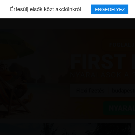
Értesülj elsők közt akcióinkról
ENGEDÉLYEZ
REPJEGYEK
MAGAZIN
UTAZÁSOK
HÍREK
RÓLUNK