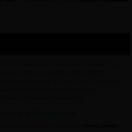
rom szó teljesen átfedi Jetz könyvét az Ízek, imák,
ilágot és nők ezreit bűvölte el bátorságával. A
 megvan a maga szépsége. Bár nem minden nő pakolná
ndulna útnak egy térképpel vagy GPS-szel a
 félelem miatt, hanem óvatosságból.
lenségre törekedtek
 jó párszor megjelent. Ezt bizonyítja
Henry James