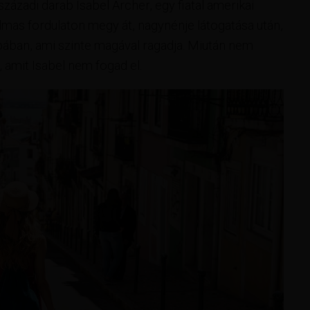
. századi darab Isabel Archer, egy fiatal amerikai
almas fordulaton megy át, nagynénje látogatása után,
pában, ami szinte magával ragadja. Miután nem
 amit Isabel nem fogad el.