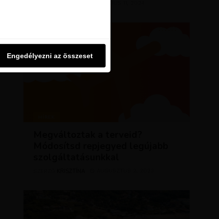
KRISZTÍNA
MÁRCIUS 11, 2024
SZERZŐ
u oldalon használjuk. Ezt a
Engedélyezni az összeset
Engedélyezni az összeset
HÍREK
Megváltoztak a terveid?
Módosítsd repjegyed legújabb
szolgáltatásunkkal
KRISZTÍNA
AUGUSZTUS 2, 2023
SZERZŐ