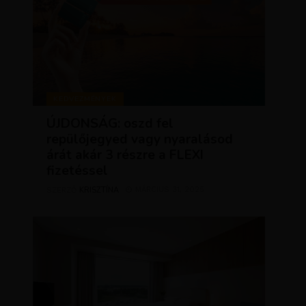
KEDVEZMÉNYEK
ÚJDONSÁG: oszd fel
repülőjegyed vagy nyaralásod
árát akár 3 részre a FLEXI
fizetéssel
KRISZTÍNA
MÁRCIUS 31, 2025
SZERZŐ