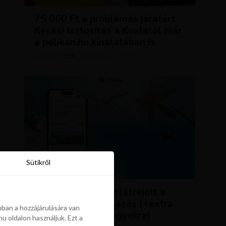
TIPPEK ÉS TRÜKKÖK
75 000 Ft a problémás járatért.
Késési biztosítás a Koalától már
a pelikan.hu kínálatában is
LUJZA
ÁPRILIS 23, 2024
SZERZŐ
Sütikről
Sütikről
HÍREK
ÚJDONSÁG: végre létrejött a
Pelikán.hu alkalmazás (+extra
ban a hozzájárulására van
kedvezmény repjegyekre)
u oldalon használjuk. Ezt a
ban a hozzájárulására van