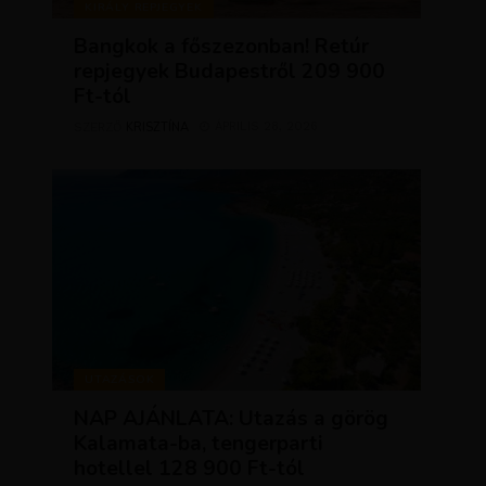
KIRÁLY REPJEGYEK
Bangkok a főszezonban! Retúr
repjegyek Budapestről 209 900
Ft-tól
KRISZTÍNA
ÁPRILIS 28, 2026
SZERZŐ
UTAZÁSOK
NAP AJÁNLATA: Utazás a görög
Kalamata-ba, tengerparti
hotellel 128 900 Ft-tól