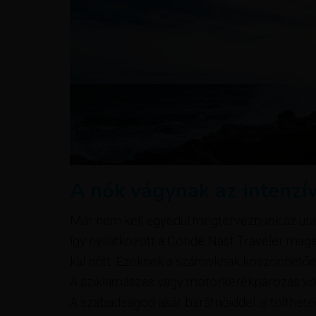
A nők vágynak az intenzí
Már nem kell egyedül megterveznünk az uta
így nyilatkozott a Condé Nast Traveler mag
kal nőtt. Ezeknek a számoknak köszönhetően
A sziklamászás vagy motorkerékpározás vo
A szabadságod akár barátnőiddel is tölthete