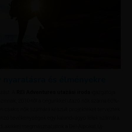
v nyaralásra és élményekre
zást. A
REI Adventures utazási iroda
igazgatója
azinnak, 2010-től a cégünkkel utazó nők száma 60%-
 csakis nők számára készült projekteket terveztek.
nzó tevékenységek egy kalandvágyó lélek számára.
d, akikkel megmászhatjátok a Dél-Alpokat Új-