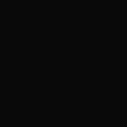
aszd ki a kívánt úti célt, hasonlítsd össze az árakat,
 autót máris felveheted a reptéren. Bizony, barátok
rjük, értékelje ezt a cikket.