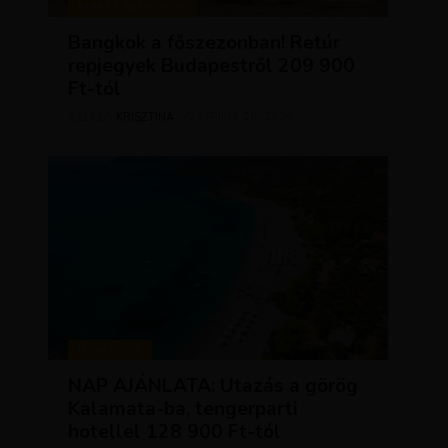
KIRÁLY REPJEGYEK
Bangkok a főszezonban! Retúr
repjegyek Budapestről 209 900
Ft-tól
KRISZTÍNA
ÁPRILIS 28, 2026
SZERZŐ
UTAZÁSOK
NAP AJÁNLATA: Utazás a görög
Kalamata-ba, tengerparti
hotellel 128 900 Ft-tól