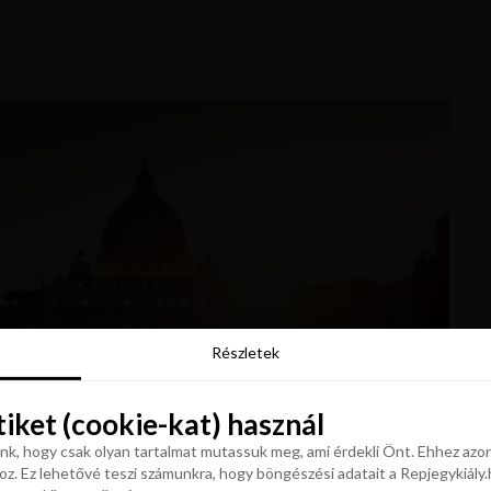
Részletek
Részletek
tiket (cookie-kat) használ
tiket (cookie-kat) használ
k, hogy csak olyan tartalmat mutassuk meg, ami érdekli Önt. Ehhez azon
z. Ez lehetővé teszi számunkra, hogy böngészési adatait a Repjegykiály.h
k, hogy csak olyan tartalmat mutassuk meg, ami érdekli Önt. Ehhez azon