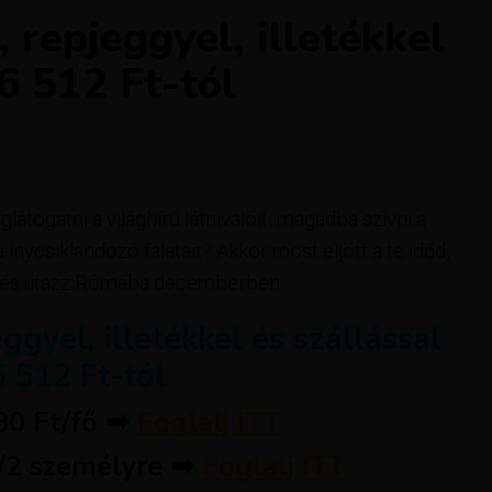
 repjeggyel, illetékkel
6 512 Ft-tól
togatni a világhírű látnivalóit, magadba szívni a
nycsiklandozó falatait? Akkor most eljött a te időd,
od és utazz Rómába decemberben.
gyel, illetékkel és szállással
 512 Ft-tól
980 Ft/fő ➡
Foglalj ITT
t/2 személyre ➡
Foglalj ITT