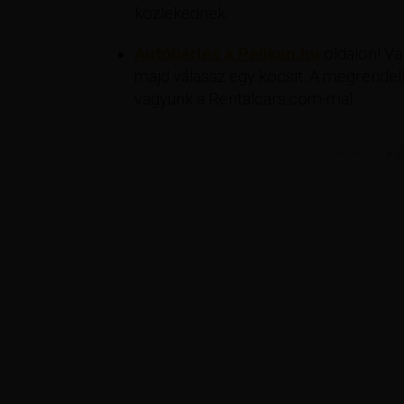
közlekednek.
Autóbérlés a Pelikan.hu
oldalon! Vál
majd válassz egy kocsit. A megrendelt
vagyunk a Rentalcars.com-mal.
Ké