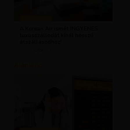
KEDVEZMÉNYEK
A Korean Air ismét INGYENES
luxusszállodát kínál hosszú
átszállásodhoz!
LUJZA
NOVEMBER 20, 2023
SZERZŐ
Ajánljuk: