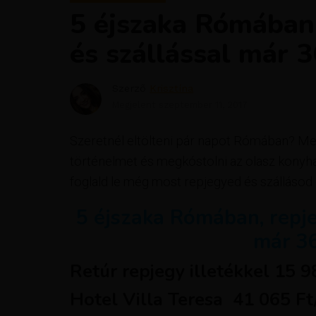
5 éjszaka Rómában,
és szállással már 3
Szerző
Krisztína
Megjelent
szeptember 11, 2017
Szeretnél eltölteni pár napot Rómában? Meglá
történelmet és megkóstolni az olasz konyha í
foglald le még most repjegyed és szállás
5 éjszaka Rómában, repjeg
már 36
Retúr repjegy illetékkel 15 
Hotel
Villa Teresa 41 065 F