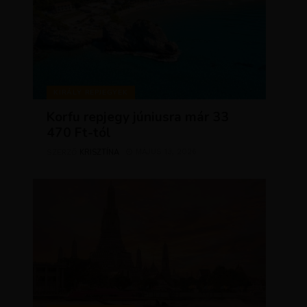
KIRÁLY REPJEGYEK
Korfu repjegy júniusra már 33
470 Ft-tól
KRISZTÍNA
MÁJUS 13, 2026
SZERZŐ