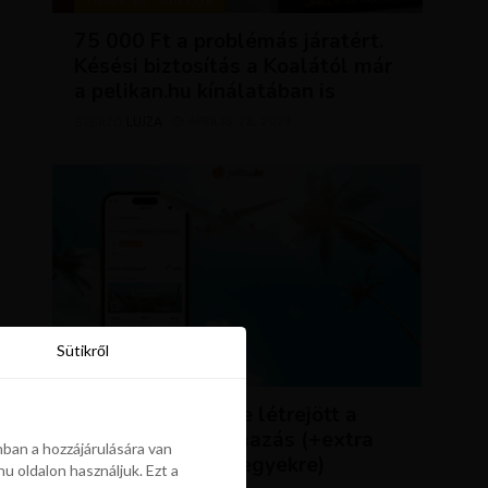
TIPPEK ÉS TRÜKKÖK
75 000 Ft a problémás járatért.
Késési biztosítás a Koalától már
a pelikan.hu kínálatában is
LUJZA
ÁPRILIS 23, 2024
SZERZŐ
Sütikről
Sütikről
HÍREK
ÚJDONSÁG: végre létrejött a
Pelikán.hu alkalmazás (+extra
ban a hozzájárulására van
kedvezmény repjegyekre)
u oldalon használjuk. Ezt a
ban a hozzájárulására van