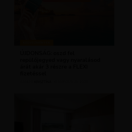
KEDVEZMÉNYEK
ÚJDONSÁG: oszd fel
repülőjegyed vagy nyaralásod
árát akár 3 részre a FLEXI
fizetéssel
KRISZTÍNA
MÁRCIUS 31, 2025
SZERZŐ