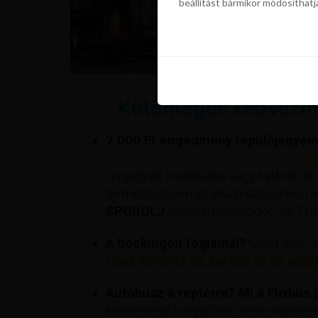
beállítást bármikor módosíthatj
szükségünk a sütik használatáho
beállítást bármikor módosíthatj
Különleges kedvezm
7 000 Ft engedmény repülőjegyein
okostelefonnal és iPhone-nal egyaránt
repjegyek kínálatából vagy kattints át
természetesen az alkalmazásunkon ker
SPOROLJ
kedvezménykódot, és 7 000
A bookingon foglalnál?
Most akár 50
Csak kattints és keress rá az adot
Autóbusz a reptérre? Mi a Flixbus já
közvetlenül a repülőtéri terminál mell