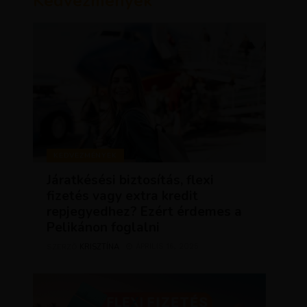
Kedvezmények
KEDVEZMÉNYEK
Járatkésési biztosítás, flexi
fizetés vagy extra kredit
repjegyedhez? Ezért érdemes a
Pelikánon foglalni
KRISZTÍNA
ÁPRILIS 16, 2025
SZERZŐ