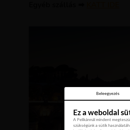
Egyéb szállás ➡
KATT IDE
Beleegyezés
Beleegyezés
Ez a weboldal sü
Ez a weboldal sü
A Pelikánnál mindent megteszün
szükségünk a sütik használatáho
A Pelikánnál mindent megteszün