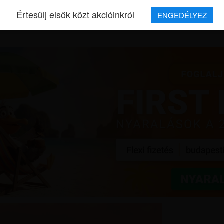
Értesülj elsők közt akcióinkról
ENGEDÉLYEZ
REPJEGYEK
MAGAZIN
UTAZÁSOK
HÍREK
RÓLUNK