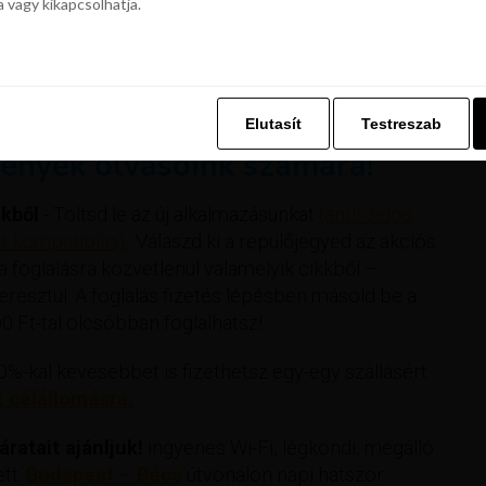
a vagy kikapcsolhatja.
z. Ez lehetővé teszi számunkra, hogy böngészési adatait a Repjegykiály.h
a vagy kikapcsolhatja.
Elutasít
Testreszab
Elutasít
Testreszab
ények olvasóink számára!
kből
- Töltsd le az új alkalmazásunkat
(androidos
 kompatibilis).
. Válaszd ki a repülőjegyed az akciós
 a foglalásra közvetlenül valamelyik cikkből –
esztül. A foglalás fizetés lépésben másold be a
 Ft-tal olcsóbban foglalhatsz!
%-kal kevesebbet is fizethetsz egy-egy szállásért
t célállomásra.
ratait ajánljuk!
ingyenes Wi-Fi, légkondi, megálló
ett.
Budapest – Bécs
útvonalon napi hatszor