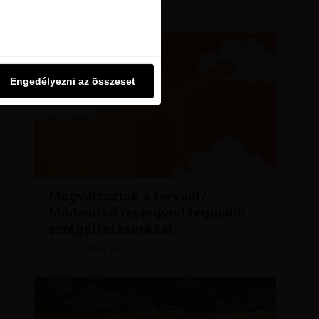
KRISZTÍNA
MÁRCIUS 11, 2024
SZERZŐ
u oldalon használjuk. Ezt a
Engedélyezni az összeset
Engedélyezni az összeset
HÍREK
Megváltoztak a terveid?
Módosítsd repjegyed legújabb
szolgáltatásunkkal
KRISZTÍNA
AUGUSZTUS 2, 2023
SZERZŐ