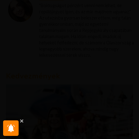
"Boldogságot pénzért venni nem lehet, de
repülőjegyet igen, és az már majdnem ugyanaz."
Az utazásba gyorsan beleszerettem, még talán
gyerekkoromban, majd az egyetemi
tanulmányaim során a Repjegykirály csapatában
találtam magam. Ha időm engedi, imádok új
helyeket felfedezni, de számomra Olaszország a
legnagyobb szerelem, ahova mindig nagy
lelkesedéssel térek vissza.
Kedvezmények