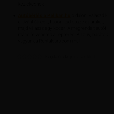
közlekednek.
Autóbérlés a Pelikan.hu
oldalon! Válaszd ki
a kívánt úti célt, hasonlítsd össze az árakat,
majd válassz egy kocsit. A megrendelt autót
máris felveheted a reptéren. Bizony, barátok
vagyunk a Rentalcars.com-mal.
Kérjük, értékelje ezt a cikket.