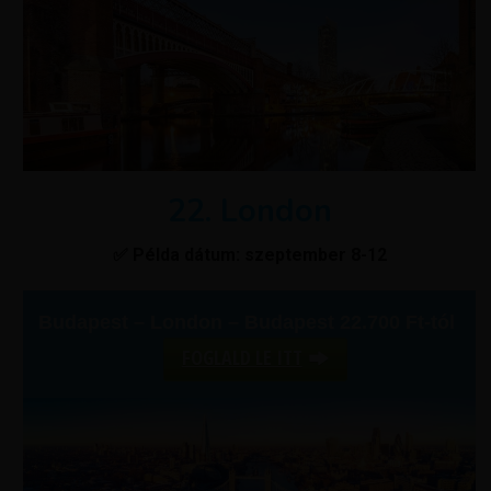
22. London
✅ Példa dátum: szeptember 8-12
Budapest – London – Budapest 22.700 Ft-tól
FOGLALD LE ITT