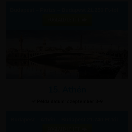
Budapest – Párizs – Budapest 21.250 Ft-tól
FOGLALD LE ITT
15. Athén
✅ Példa dátum: szeptember 3-9
Budapest – Athén – Budapest 21.740 Ft-tól
FOGLALD LE ITT