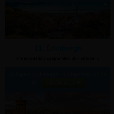
11. Edinburgh
✅ Példa dátum: szeptember 26 – október 3
Budapest – Edinburgh – Budapest 20.315 Ft-
FOGLALD LE ITT
tól