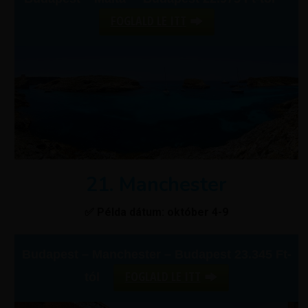
FOGLALD LE ITT
21. Manchester
✅ Példa dátum: október 4-9
Budapest – Manchester – Budapest 23.345 Ft-
FOGLALD LE ITT
tól