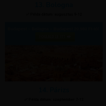
13. Bologna
✅ Példa dátum: augusztus 9-12
Budapest – Bologna – Budapest 20.980 Ft-tól
FOGLALD LE ITT
14. Párizs
✅ Példa dátum: szeptember 7-12