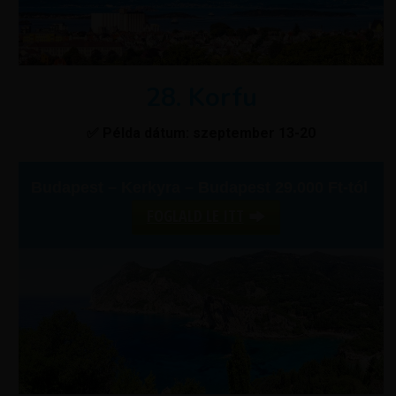
28. Korfu
✅ Példa dátum: szeptember 13-20
Budapest – Kerkyra – Budapest 29.000 Ft-tól
FOGLALD LE ITT