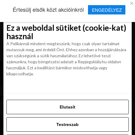
×
Új Repjegykirály alkalmazás
Értesülj elsők közt akcióinkról
ENGEDÉLYEZ
Beleegyezés
Beleegyezés
Részletek
Részletek
Sütikről
Sütikről
Telepítés
Aktuális hírek, cikkek és TOP utazási
ajánlatok egy kattintásnyira.
Ez a weboldal sütiket (cookie-kat)
Ez a weboldal sütiket (cookie-kat)
használ
használ
A Pelikánnál mindent megteszünk, hogy csak olyan tartalmat
A Pelikánnál mindent megteszünk, hogy csak olyan tartalmat
mutassuk meg, ami érdekli Önt. Ehhez azonban a hozzájárulására
mutassuk meg, ami érdekli Önt. Ehhez azonban a hozzájárulására
van szükségünk a sütik használatához. Ez lehetővé teszi
van szükségünk a sütik használatához. Ez lehetővé teszi
számunkra, hogy böngészési adatait a Repjegykiály.hu oldalon
számunkra, hogy böngészési adatait a Repjegykiály.hu oldalon
használjuk. Ezt a beállítást bármikor módosíthatja vagy
használjuk. Ezt a beállítást bármikor módosíthatja vagy
kikapcsolhatja.
kikapcsolhatja.
Elutasít
Elutasít
Testreszab
Testreszab
Engedélyezni az összeset