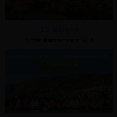
12. Bergen
✅ Példa dátum: szeptember 12-16
Budapest – Bergen – Budapest 20.980 Ft-tól
FOGLALD LE ITT