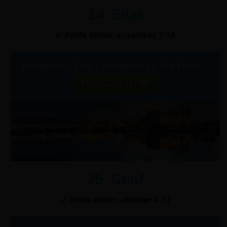
24. Eilat
✅ Példa dátum: november 7-14
Budapest – Eilat – Budapest 24.795 Ft-tól
FOGLALD LE ITT
25. Genf
✅ Példa dátum: október 4-11