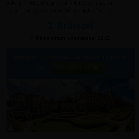
sokáig. Mindegyik ajánlatnál feltüntettem a példa
dátumokat is, hogy könnyebben tudjatok foglalni.
1. Brüsszel
✅ Példa dátum: szeptember 20-23
Budapest – Brüsszel – Budapest 12.920 Ft-
FOGLALD LE ITT
tól