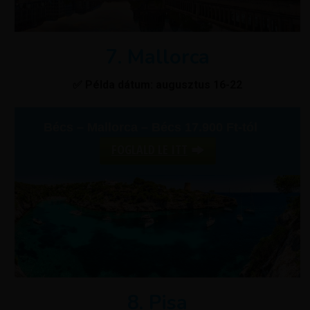
7. Mallorca
✅ Példa dátum: augusztus 16-22
Bécs – Mallorca – Bécs 17.900 Ft-tól
FOGLALD LE ITT
8. Pisa