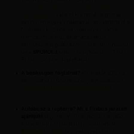
okostelefonnal és iPhone-nal egyaránt
kompatibilis).
. Válaszd ki a repülőjegyed az
akciós repjegyek kínálatából vagy kattints át a
foglalásra közvetlenül valamelyik cikkből –
természetesen az alkalmazásunkon
keresztül. A foglalás fizetés lépésben másold
be a
SPOROLJ
kedvezménykódot, és 7 000
Ft-tal olcsóbban foglalhatsz!
A bookingon foglalnál?
Most akár 50%-kal
kevesebbet is fizethetsz egy-egy szállásért
Csak kattints és keress rá az adott
célállomásra.
Autóbusz a reptérre? Mi a Flixbus járatait
ajánljuk!
ingyenes Wi-Fi, légkondi, megálló
közvetlenül a repülőtéri terminál mellett.
Budapest – Bécs
útvonalon napi hatszor