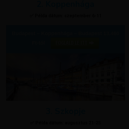
2. Koppenhága
✅ Példa dátum: szeptember 6-11
Budapest – Koppenhága – Budapest 13.460
FOGLALD LE ITT
Ft-tól
3. Szkopje
✅ Példa dátum: augusztus 21-25