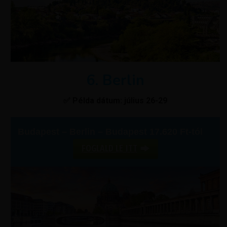
6. Berlin
✅ Példa dátum: július 26-29
Budapest – Berlin – Budapest 17.620 Ft-tól
FOGLALD LE ITT