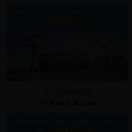
Budapest – Szkopje – Budapest 13.980 Ft-tól
FOGLALD LE ITT
4. Nürnberg
✅ Példa dátum: július 26-29
Budapest – Nürnberg – Budapest 16.370 Ft-
FOGLALD LE ITT
tól