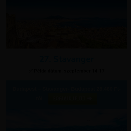
27. Stavanger
✅ Példa dátum: szeptember 14-17
Budapest – Stavanger- Budapest 28.480 Ft-
FOGLALD LE ITT
tól