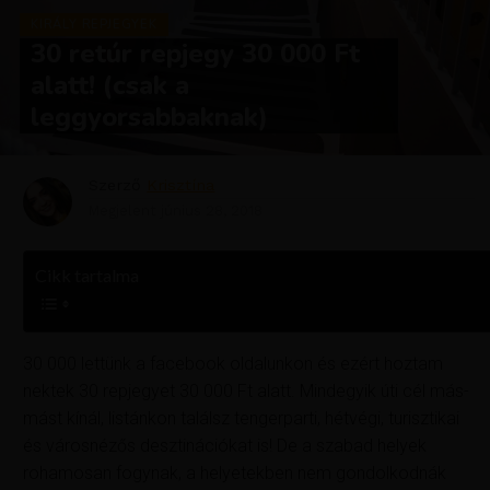
KIRÁLY REPJEGYEK
30 retúr repjegy 30 000 Ft
alatt! (csak a
leggyorsabbaknak)
Szerző
Krisztína
Megjelent
június 28, 2018
Cikk tartalma
30 000 lettünk a facebook oldalunkon és ezért hoztam
nektek 30 repjegyet 30 000 Ft alatt. Mindegyik úti cél más-
mást kínál, listánkon találsz tengerparti, hétvégi, turisztikai
és városnézős desztinációkat is! De a szabad helyek
rohamosan fogynak, a helyetekben nem gondolkodnák