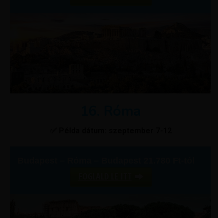
16. Róma
✅ Példa dátum: szeptember 7-12
Budapest – Róma – Budapest 21.780 Ft-tól
FOGLALD LE ITT