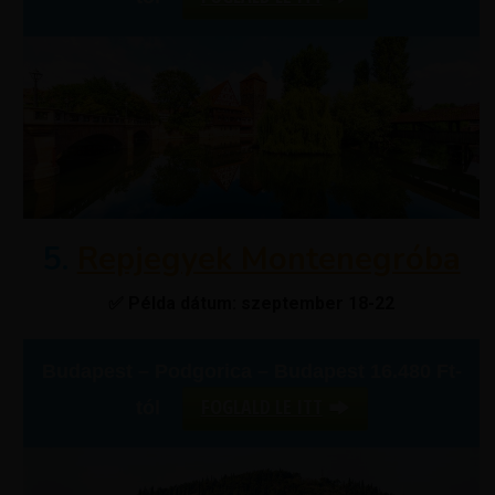
5.
Repjegyek Montenegróba
✅ Példa dátum: szeptember 18-22
Budapest – Podgorica – Budapest 16.480 Ft-
FOGLALD LE ITT
tól