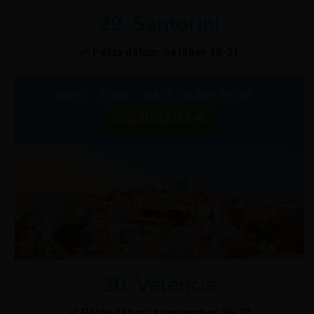
29. Santorini
✅ Példa dátum: október 16-21
Bécs – Thira – Bécs 29.495 Ft-tól
FOGLALD LE ITT
30. Valencia
✅ Példa dátum: szeptember 26-30