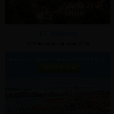
17. Velence
✅ Példa dátum: augusztus 22-26
Budapest – Velence – Budapest 22.700 Ft-tól
FOGLALD LE ITT