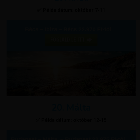
✅ Példa dátum: október 7-11
Bécs – Ibiza – Bécs 22.970 Ft-tól
FOGLALD LE ITT
20. Málta
✅ Példa dátum: október 12-15
Budapest – Málta – Budapest 22.975 Ft-tól