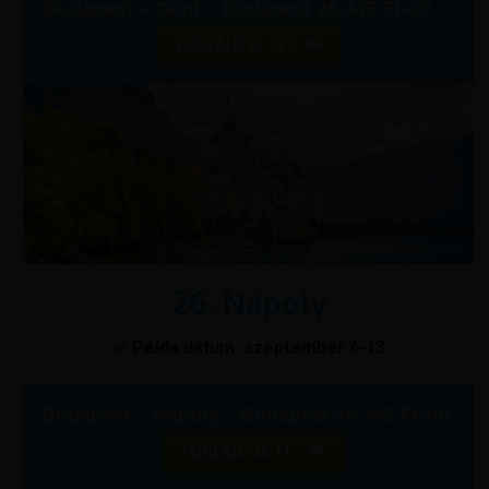
Budapest – Genf – Budapest 26.445 Ft-tól
FOGLALD LE ITT
26. Nápoly
✅ Példa dátum: szeptember 6-13
Budapest – Nápoly – Budapest 26.345 Ft-tól
FOGLALD LE ITT