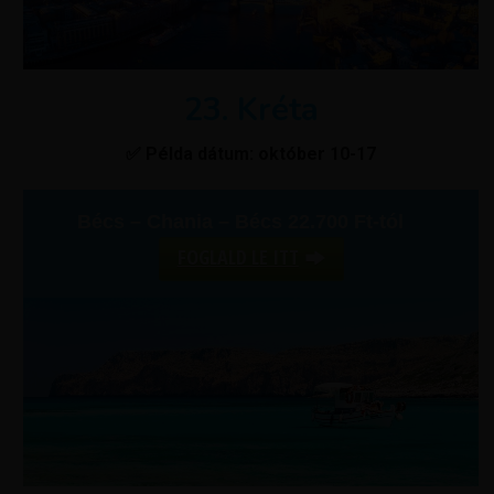
23. Kréta
✅ Példa dátum: október 10-17
Bécs – Chania – Bécs 22.700 Ft-tól
FOGLALD LE ITT