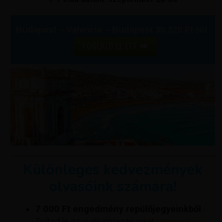
Budapest – Valencia – Budapest 30.325 Ft-tól
FOGLALD LE ITT
Különleges kedvezmények
olvasóink számára!
7 000 Ft engedmény repülőjegyeinkből
-
Töltsd le az új alkalmazásunkat
(androidos