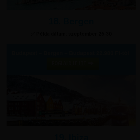
18. Bergen
✅ Példa dátum: szeptember 26-30
Budapest – Bergen – Budapest 22.980 Ft-tól
FOGLALD LE ITT
19. Ibiza