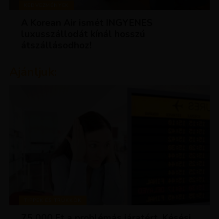
KEDVEZMÉNYEK
A Korean Air ismét INGYENES
luxusszállodát kínál hosszú
átszállásodhoz!
Ajánljuk:
TIPPEK ÉS TRÜKKÖK
75 000 Ft a problémás járatért. Késési