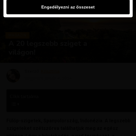
Engedélyezni az összeset
MAGAZIN
A 20 legszebb sziget a
világon!
Szerző
Krisztína
Megjelent
január 4, 2024
Cikk tartalma
Fülöp-szigetek, Spanyolország, Indonézia. A legszebb
szigeteket szétszórva találhatjuk meg az egész
világon. Légy a búvárkodás, a vad természet, a