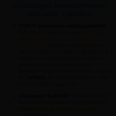
Különleges kedvezmények
olvasóink számára!
7 000 Ft engedmény repülőjegyeinkből
-
Töltsd le az új alkalmazásunkat
(androidos
okostelefonnal és iPhone-nal egyaránt
kompatibilis).
. Válaszd ki a repülőjegyed az
akciós repjegyek kínálatából vagy kattints át a
foglalásra közvetlenül valamelyik cikkből –
természetesen az alkalmazásunkon
keresztül. A foglalás fizetés lépésben másold
be a
SPOROLJ
kedvezménykódot, és 7 000
Ft-tal olcsóbban foglalhatsz!
A bookingon foglalnál?
Most akár 50%-kal
kevesebbet is fizethetsz egy-egy szállásért
Csak kattints és keress rá az adott
célállomásra.