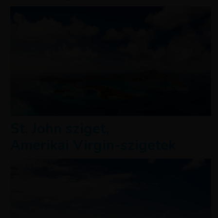
St. John sziget,
Amerikai Virgin-szigetek