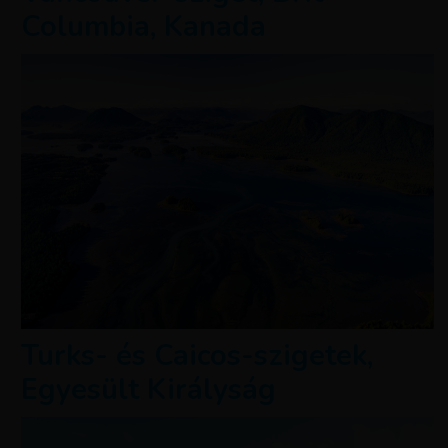
Columbia, Kanada
Turks- és Caicos-szigetek,
Egyesült Királyság