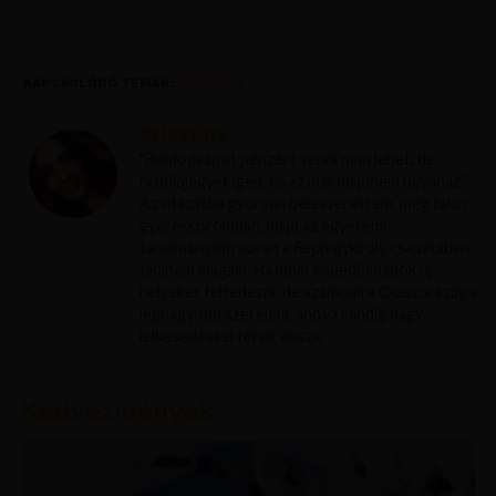
KAPCSOLÓDÓ TÉMÁK:
FEATURED
Krisztína
"Boldogságot pénzért venni nem lehet, de
repülőjegyet igen, és az már majdnem ugyanaz."
Az utazásba gyorsan beleszerettem, még talán
gyerekkoromban, majd az egyetemi
tanulmányaim során a Repjegykirály csapatában
találtam magam. Ha időm engedi, imádok új
helyeket felfedezni, de számomra Olaszország a
legnagyobb szerelem, ahova mindig nagy
lelkesedéssel térek vissza.
Kedvezmények