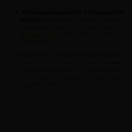
Autóbusz a reptérre? Mi a Flixbus járatait
ajánljuk!
ingyenes Wi-Fi, légkondi, megálló
közvetlenül a repülőtéri terminál mellett.
Budapest – Bécs
útvonalon napi hatszor
közlekednek.
Autóbérlés a Pelikan.hu
oldalon! Válaszd ki
a kívánt úti célt, hasonlítsd össze az árakat,
majd válassz egy kocsit. A megrendelt autót
máris felveheted a reptéren. Bizony, barátok
vagyunk a Rentalcars.com-mal.
Kérjük, értékelje ezt a cikket.