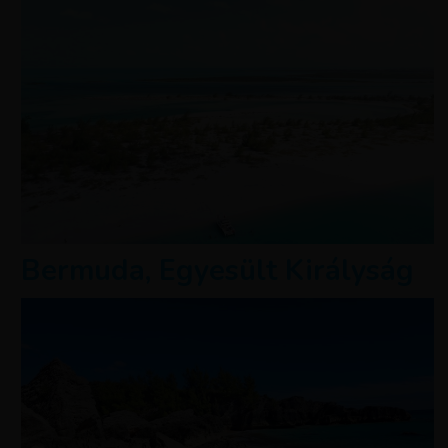
Bermuda, Egyesült Királyság