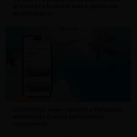
biztosítás a Koalától már a pelikan.hu
kínálatában is
HÍREK
ÚJDONSÁG: végre létrejött a Pelikán.hu
alkalmazás (+extra kedvezmény
repjegyekre)