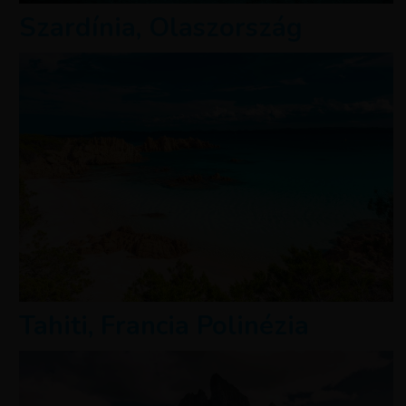
Szardínia, Olaszország
Tahiti, Francia Polinézia