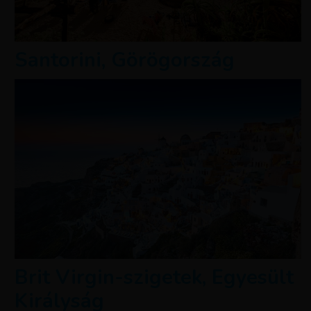
Santorini, Görögország
Brit Virgin-szigetek, Egyesült
Királyság