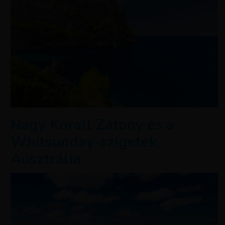
Nagy Korall Zátony és a
Whitsunday-szigetek,
Ausztrália