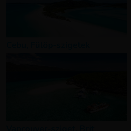
Cebu, Fülöp-szigetek
Vancouver-sziget, Brit