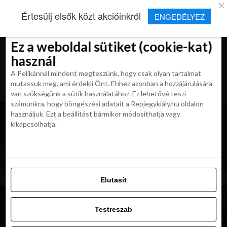
×
Új Repjegykirály alkalmazás
Értesülj elsők közt akcióinkról
ENGEDÉLYEZ
Beleegyezés
Beleegyezés
Részletek
Részletek
Sütikről
Sütikről
Telepítés
Aktuális hírek, cikkek és TOP utazási
ajánlatok egy kattintásnyira.
Ez a weboldal sütiket (cookie-kat)
Ez a weboldal sütiket (cookie-kat)
használ
használ
A Pelikánnál mindent megteszünk, hogy csak olyan tartalmat
A Pelikánnál mindent megteszünk, hogy csak olyan tartalmat
mutassuk meg, ami érdekli Önt. Ehhez azonban a hozzájárulására
mutassuk meg, ami érdekli Önt. Ehhez azonban a hozzájárulására
van szükségünk a sütik használatához. Ez lehetővé teszi
van szükségünk a sütik használatához. Ez lehetővé teszi
számunkra, hogy böngészési adatait a Repjegykiály.hu oldalon
számunkra, hogy böngészési adatait a Repjegykiály.hu oldalon
használjuk. Ezt a beállítást bármikor módosíthatja vagy
használjuk. Ezt a beállítást bármikor módosíthatja vagy
kikapcsolhatja.
kikapcsolhatja.
Elutasít
Elutasít
Testreszab
Testreszab
Engedélyezni az összeset