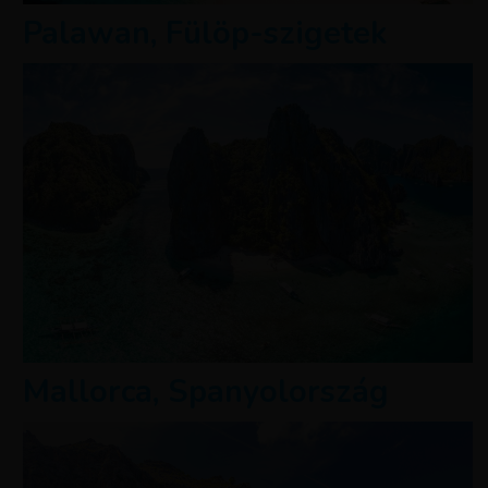
Palawan, Fülöp-szigetek
Mallorca, Spanyolország