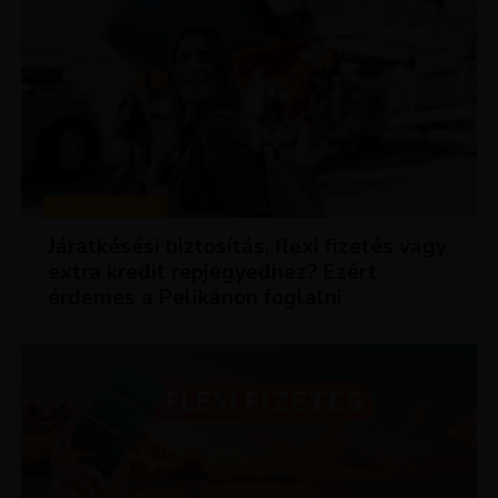
KEDVEZMÉNYEK
Járatkésési biztosítás, flexi fizetés vagy
extra kredit repjegyedhez? Ezért
érdemes a Pelikánon foglalni