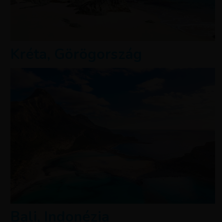
Kréta, Görögország
Bali, Indonézia