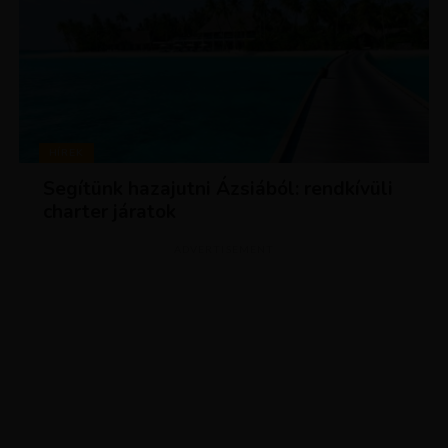
HÍREK
Segítünk hazajutni Ázsiából: rendkívüli
charter járatok
ADVERTISEMENT