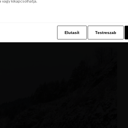
a vagy kikapcsolhatja.
z. Ez lehetővé teszi számunkra, hogy böngészési adatait a Repjegykiály.h
 mélyen fekvő völgyben startol, majd éles
a vagy kikapcsolhatja.
tt pályán halad, konkrétan pedig Zermattból St.
katol alattad, de a panoramatikus kilátás mellett az
l). Közben a tengerszint feletti magasság jócskán
Elutasít
Testreszab
Elutasít
Testreszab
04 méterig növekszik.