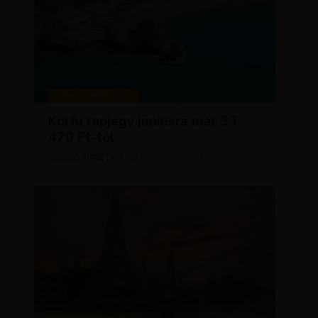
KIRÁLY REPJEGYEK
Korfu repjegy júniusra már 33
470 Ft-tól
KRISZTÍNA
MÁJUS 13, 2026
SZERZŐ