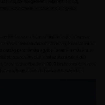
zz a táj szépsége felett, valamint időt adj
ely vasútvonalak kínálják erre a legjobb
agy kár lenne csak úgy végigfutni rajta, kihagyva
mozivászonnak felruházott ablaküveg kínál. Vonatból
z ország panorámája egyik pillanatról a másikra. A
llátott szerelvényeket kínál az utasainak. A déli
el, Darwin városába. Az út 3000 km hosszú és 4 lassú
dva arra, hogy élőben is lásd a meseszép tájat.