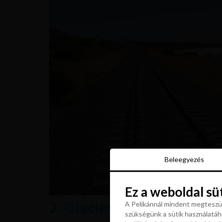
Beleegyezés
Beleegyezés
Ez a weboldal sü
Ez a weboldal sü
2. Glacier Express, Svájc
A Pelikánnál mindent megteszün
szükségünk a sütik használatáho
A Pelikánnál mindent megteszün