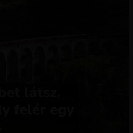
bet látsz.
y felér egy
s