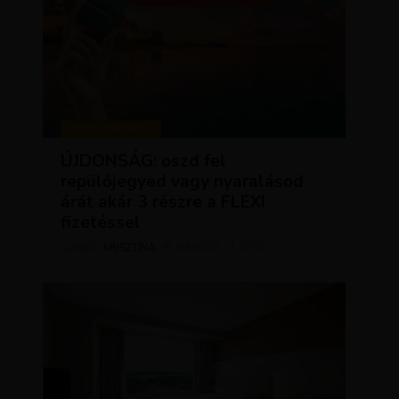
KEDVEZMÉNYEK
ÚJDONSÁG: oszd fel
repülőjegyed vagy nyaralásod
árát akár 3 részre a FLEXI
fizetéssel
KRISZTÍNA
MÁRCIUS 31, 2025
SZERZŐ