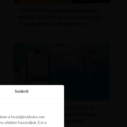
TIPPEK ÉS TRÜKKÖK
75 000 Ft a problémás járatért.
Késési biztosítás a Koalától már
a pelikan.hu kínálatában is
LUJZA
ÁPRILIS 23, 2024
SZERZŐ
Sütikről
Sütikről
HÍREK
ÚJDONSÁG: végre létrejött a
Pelikán.hu alkalmazás (+extra
ban a hozzájárulására van
kedvezmény repjegyekre)
u oldalon használjuk. Ezt a
ban a hozzájárulására van