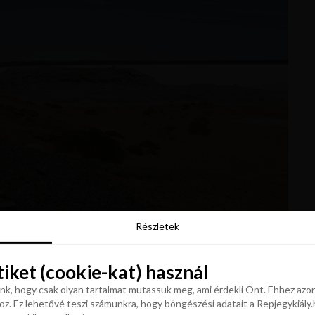
Részletek
Részletek
tiket (cookie-kat) használ
tiket (cookie-kat) használ
k, hogy csak olyan tartalmat mutassuk meg, ami érdekli Önt. Ehhez azon
z. Ez lehetővé teszi számunkra, hogy böngészési adatait a Repjegykiály.h
k, hogy csak olyan tartalmat mutassuk meg, ami érdekli Önt. Ehhez azon