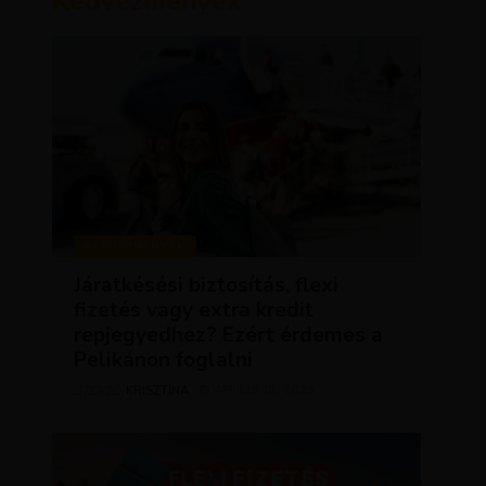
Kedvezmények
KEDVEZMÉNYEK
Járatkésési biztosítás, flexi
fizetés vagy extra kredit
repjegyedhez? Ezért érdemes a
Pelikánon foglalni
KRISZTÍNA
ÁPRILIS 16, 2025
SZERZŐ