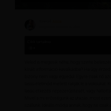
Szerző
Anna
Megjelent
október 9, 2019
Cikk tartalma
Veled is megesik néha, hogy szinte beleszéd
kínált információ-kavalkádba? Ha úgy érzed, 
bizony nem vagy egyedül. Egyre csak nő az
lassú életmód mellett rakják le a voksukat. 
lassú étkezés népszerűsítését, vagy hallottá
Mivel a mi erősségünk az utazás, most ezen
szállunk. Ideális módja annak, hogy ne csak