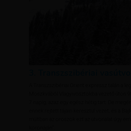
3. Transzszibériai vasútv
A Transzszibériai Orient expressz talán a le
Moszkvából Vlagyivosztokba vezető úton 9
7 napig, azaz egy egész hétig tart. De megéri
ennek rejtett tájain keresztül vezet, és a Ba
múltban az oroszok ezt az útvonalat úgy eml
koronáján”.