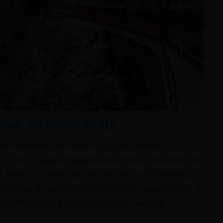
onal, Oroszország
gikonikusabb vasútvonal az egész világon. A
000 km-t hagysz magad után, átmész 7 időzónán és
. Az út az Novoszibirszki Ob folyón át Szibériáig,
jkál-tó körüli gyönyörű vidék mentén halad tovább. A
egették, mint „a legszebb ékszert a cárok