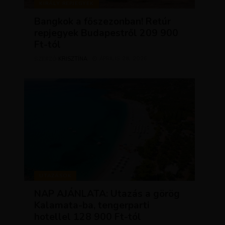
KIRÁLY REPJEGYEK
Bangkok a főszezonban! Retúr
repjegyek Budapestről 209 900
Ft-tól
KRISZTÍNA
ÁPRILIS 28, 2026
SZERZŐ
UTAZÁSOK
NAP AJÁNLATA: Utazás a görög
Kalamata-ba, tengerparti
hotellel 128 900 Ft-tól