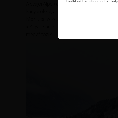
beállítást bármikor módosíthatj
szükségünk a sütik használatáho
A svájci Alpok ablakának is nevezik. A vonat
beállítást bármikor módosíthatj
kanyarokkal, alagutakkal és hidakkal ékesíte
Moritzba vezet. A masina 7 órán keresztül za
idő gyorsan elszáll (nem mintha ez lenne a é
megváltozik, 1600 méternél kezdődik, és 20