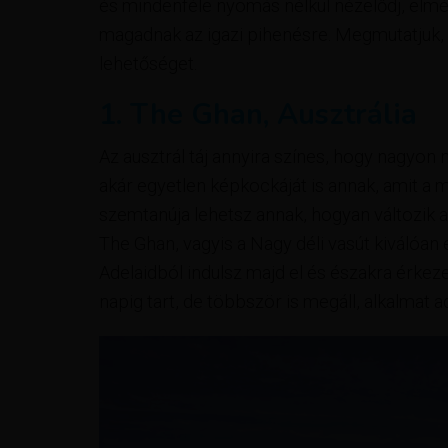
és mindenféle nyomás nélkül nézelődj, elmélá
magadnak az igazi pihenésre. Megmutatjuk, m
lehetőséget.
1. The Ghan, Ausztrália
Az ausztrál táj annyira színes, hogy nagyon n
akár egyetlen képkockáját is annak, amit a 
szemtanúja lehetsz annak, hogyan változik a
The Ghan, vagyis a Nagy déli vasút kiválóan e
Adelaidból indulsz majd el és északra érkez
napig tart, de többször is megáll, alkalmat a