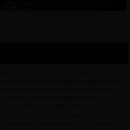
ülsz a mai kor egyre növekvő iramába és az általa
most már igazán szeretnél egy picit lassítani, ezzel
oknak a bátor kezdeményezőknek a száma, akik a
Különféle mozgalmak támogatják a lassú divat, a
l már a hasonló elveket valló „Silent Book Club”-ról?
 a téren veszünk vissza a sebességből, és vonatra
 a helyváltoztatás legyen a célod, hanem nyugodtan