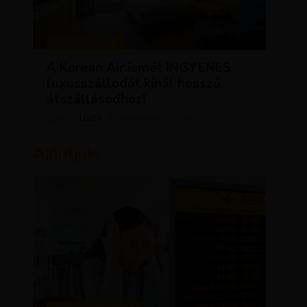
KEDVEZMÉNYEK
A Korean Air ismét INGYENES
luxusszállodát kínál hosszú
átszállásodhoz!
LUJZA
NOVEMBER 20, 2023
SZERZŐ
Ajánljuk: