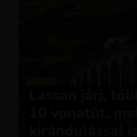
MAGAZIN
Lassan járj, töb
10 vonatút, mel
kirándulással i