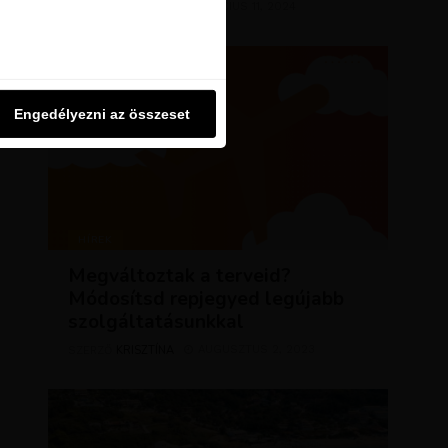
KRISZTÍNA
MÁRCIUS 11, 2024
SZERZŐ
u oldalon használjuk. Ezt a
Engedélyezni az összeset
Engedélyezni az összeset
HÍREK
Megváltoztak a terveid?
Módosítsd repjegyed legújabb
szolgáltatásunkkal
KRISZTÍNA
AUGUSZTUS 2, 2023
SZERZŐ