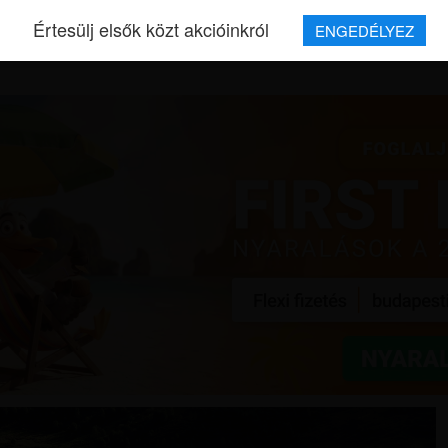
Értesülj elsők közt akcióinkról
ENGEDÉLYEZ
REPJEGYEK
MAGAZIN
UTAZÁSOK
HÍREK
RÓLUNK