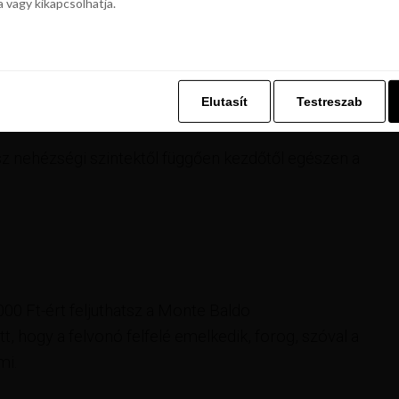
a vagy kikapcsolhatja.
 a korcsolyázáshoz is. Görkorit simán tudsz
z. Ez lehetővé teszi számunkra, hogy böngészési adatait a Repjegykiály.h
a vagy kikapcsolhatja.
Elutasít
Testreszab
Elutasít
Testreszab
ma
lsz nehézségi szintektől függően kezdőtől egészen a
000 Ft-ért feljuthatsz a Monte Baldo
t, hogy a felvonó felfelé emelkedik, forog, szóval a
mi.