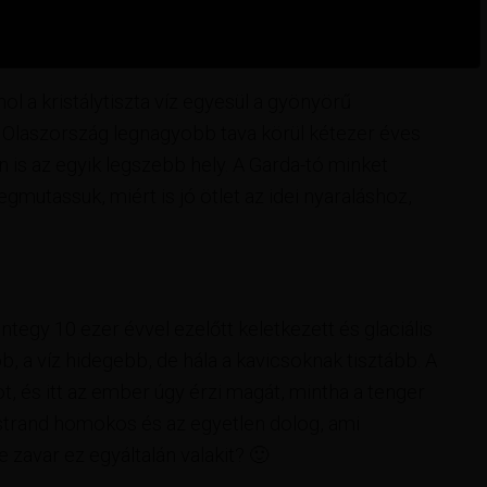
ol a kristálytiszta víz egyesül a gyönyörű
 Olaszország legnagyobb tava körül kétezer éves
 is az egyik legszebb hely. A Garda-tó minket
gmutassuk, miért is jó ötlet az idei nyaraláshoz,
tegy 10 ezer évvel ezelőtt keletkezett és glaciális
, a víz hidegebb, de hála a kavicsoknak tisztább. A
t, és itt az ember úgy érzi magát, mintha a tenger
 strand homokos és az egyetlen dolog, ami
 zavar ez egyáltalán valakit? 🙂