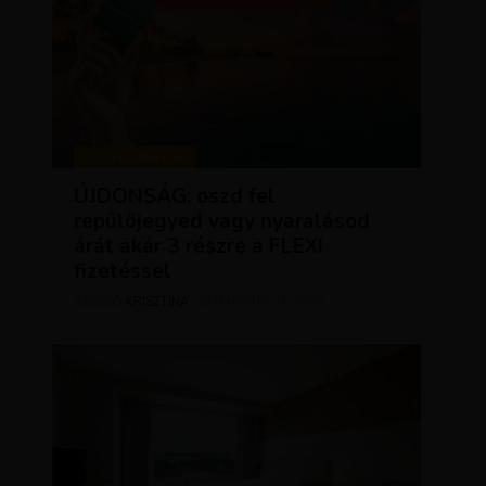
KEDVEZMÉNYEK
ÚJDONSÁG: oszd fel
repülőjegyed vagy nyaralásod
árát akár 3 részre a FLEXI
fizetéssel
KRISZTÍNA
MÁRCIUS 31, 2025
SZERZŐ