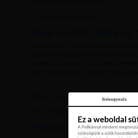
Ennyi kerékpár utat még 
A kerékpárosok szeretni fogják a Gorda tavat.
gyümölcsösök, egy középkori vár mellett 
hegyekre a mágikus tó körül maga a főnyere
akkor nehézség nélkül jelentős magasságok
is.
Beleegyezés
Beleegyezés
Ez a weboldal sü
Ez a weboldal sü
Próbáld ki a görkorcsolyát
A Pelikánnál mindent megteszün
szükségünk a sütik használatáho
A Pelikánnál mindent megteszün