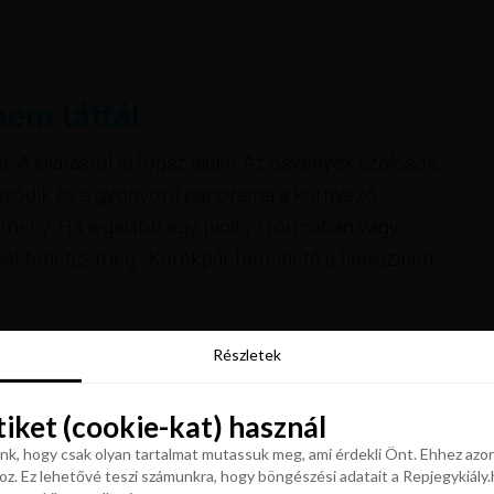
nem láttál
 A kilátástól el fogsz ájulni. Az ösvények szőlősök,
húzódik és a gyönyörű panoráma a környező
mény. Ha legalább egy picit jó formában vagy,
at tehetsz meg. Kerékpár bérelhető a helyszínen
Részletek
Részletek
tiket (cookie-kat) használ
tiket (cookie-kat) használ
 is
k, hogy csak olyan tartalmat mutassuk meg, ami érdekli Önt. Ehhez azon
z. Ez lehetővé teszi számunkra, hogy böngészési adatait a Repjegykiály.h
k, hogy csak olyan tartalmat mutassuk meg, ami érdekli Önt. Ehhez azon