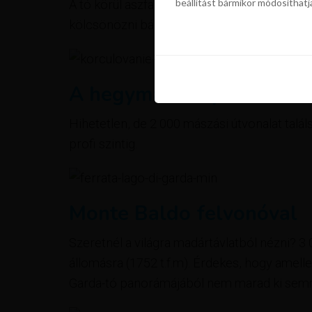
beállítást bármikor módosíthatj
A tó körül aszfalt utak vannal, így ideálisak
szükségünk a sütik használatáho
beállítást bármikor módosíthatj
kölcsönözni bármely nagyobb központban.
A hegymászók paradicso
Hihetetlen, de 2 000 mászási útvonalat talá
profi szintig.
Monte Baldo felvonóval
Szeretnél a világra madártávlatból nézni? 3 
állomásra (1752 t.f.m). Érdekes, hogy amellet
Garda-tó panorámájából nem marad ki sem