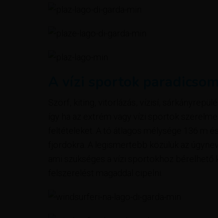
A vízi sportok paradicso
Szörf, kiting, vitorlázás, vízisí, sárkányrep
így ha az extrém vagy vízi sportok szerelm
feltételeket. A tó átlagos mélysége 136 m é
fjordokra. A legismertebb közülük az úgynev
ami szükséges a vízi sportokhoz bérelhető k
felszerelést magaddal cipelni.