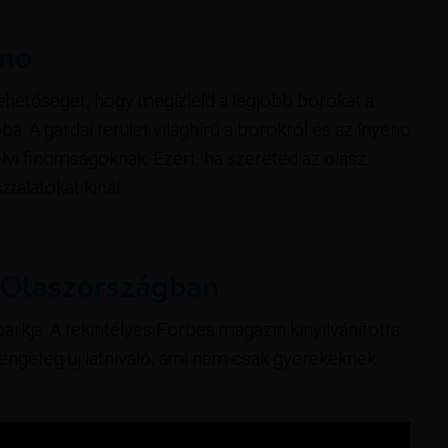
ino
lehetőséget, hogy megízleld a legjobb borokat a
a. A gardai terület világhírű a borokról és az ínyenc
helyi finomságoknak. Ezért, ha szereted az olasz
talatokat kínál.
 Olaszországban
rkja. A tekintélyes Forbes magazin kinyilvánította
Rengeteg új látnivaló, ami nem csak gyerekeknek