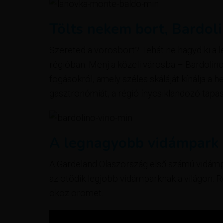
Tölts nekem bort, Bardol
Szereted a vörösbort? Tehát ne hagyd ki a 
régióban. Menj a közeli városba – Bardolinob
fogásokról, amely széles skáláját kínálja a 
gasztronómiát, a régió ínycsiklandozó tapasz
A legnagyobb vidámpark
A Gardeland Olaszország első számú vidámpa
az ötödik legjobb vidámparknak a világon. 
okoz örömet.