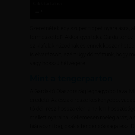
Cikk tartalma
Szeretnétek egy szuper tippet nyaralásra, ah
természettel? Akkor gyertek a Garda-tóhoz.
sziklafalak húzódnak és ennek köszönhetően
is elvarázsolt, ezért úgy döntöttünk, hogy me
vagy hosszú hétvégére.
Mint a tengerparton
A Garda-tó Olaszország legnagyobb tava. Min
eredetű. Az északi része keskenyebb, vadabb
tó déli rész hossza eléri a 17 km hosszúságo
mellett nyaralna. Kellemesen meleg a víz, a
hiányozni fog, csak a tenger sóssága lesz. De