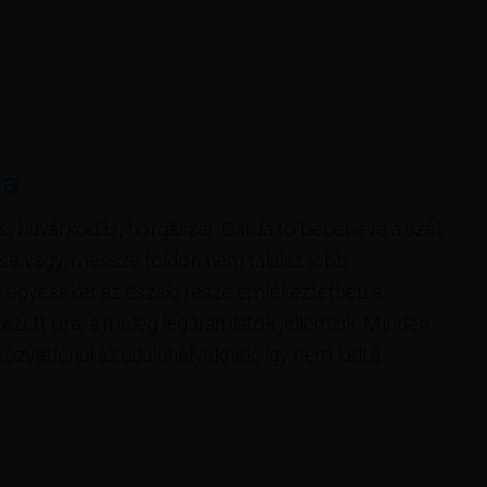
ma
ülés, búvárkodás, horgászat. Garda tó beceneve a szél,
ese vagy, messze földön nem találsz jobb
s egyeseket az északi része emlékeztetheti a
ezett ora, a meleg légáramlatok jellemzik. Minden
özvetlenül az üdülőhelyeknek, így nem kell a