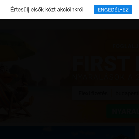
Értesülj elsők közt akcióinkról
ENGEDÉLYEZ
REPJEGYEK
MAGAZIN
UTAZÁSOK
HÍREK
RÓLUNK