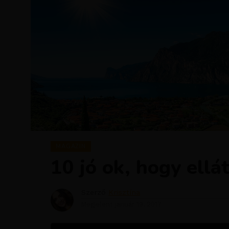
MAGAZIN
10 jó ok, hogy ell
Szerző
Krisztína
Megjelent
január 19, 2017