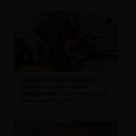
Kedvezmények
KEDVEZMÉNYEK
Járatkésési biztosítás, flexi
fizetés vagy extra kredit
repjegyedhez? Ezért érdemes a
Pelikánon foglalni
KRISZTÍNA
ÁPRILIS 16, 2025
SZERZŐ