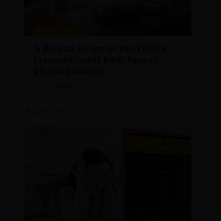
KEDVEZMÉNYEK
A Korean Air ismét INGYENES
luxusszállodát kínál hosszú
átszállásodhoz!
LUJZA
NOVEMBER 20, 2023
SZERZŐ
Ajánljuk: