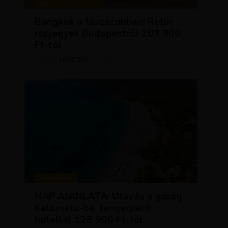
KIRÁLY REPJEGYEK
Bangkok a főszezonban! Retúr
repjegyek Budapestről 209 900
Ft-tól
KRISZTÍNA
ÁPRILIS 28, 2026
SZERZŐ
UTAZÁSOK
NAP AJÁNLATA: Utazás a görög
Kalamata-ba, tengerparti
hotellel 128 900 Ft-tól