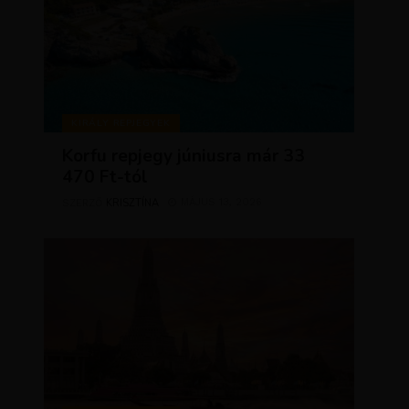
KIRÁLY REPJEGYEK
Korfu repjegy júniusra már 33
470 Ft-tól
KRISZTÍNA
MÁJUS 13, 2026
SZERZŐ