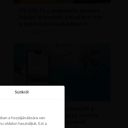
TIPPEK ÉS TRÜKKÖK
75 000 Ft a problémás járatért.
Késési biztosítás a Koalától már
a pelikan.hu kínálatában is
LUJZA
ÁPRILIS 23, 2024
SZERZŐ
Sütikről
Sütikről
HÍREK
ÚJDONSÁG: végre létrejött a
Pelikán.hu alkalmazás (+extra
ban a hozzájárulására van
kedvezmény repjegyekre)
u oldalon használjuk. Ezt a
ban a hozzájárulására van