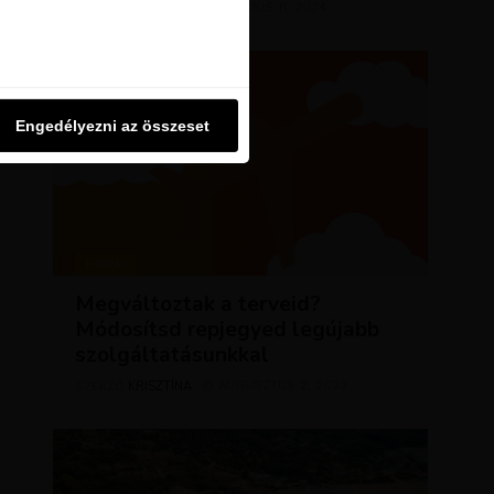
KRISZTÍNA
MÁRCIUS 11, 2024
SZERZŐ
u oldalon használjuk. Ezt a
Engedélyezni az összeset
Engedélyezni az összeset
HÍREK
Megváltoztak a terveid?
Módosítsd repjegyed legújabb
szolgáltatásunkkal
KRISZTÍNA
AUGUSZTUS 2, 2023
SZERZŐ