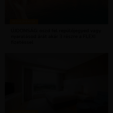
KEDVEZMÉNYEK
ÚJDONSÁG: oszd fel repülőjegyed vagy
nyaralásod árát akár 3 részre a FLEXI
fizetéssel
KEDVEZMÉNYEK