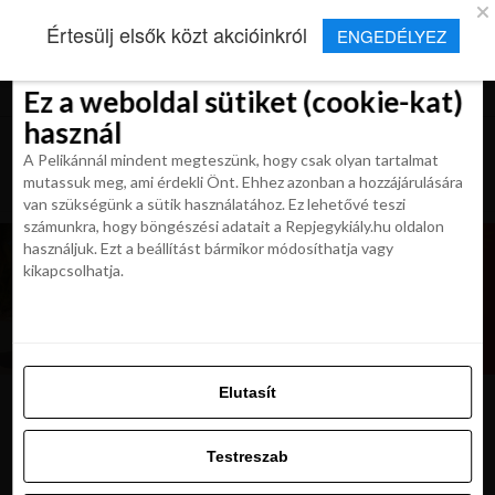
×
Új Repjegykirály alkalmazás
Értesülj elsők közt akcióinkról
ENGEDÉLYEZ
Beleegyezés
Beleegyezés
Részletek
Részletek
Sütikről
Sütikről
Telepítés
Aktuális hírek, cikkek és TOP utazási
ajánlatok egy kattintásnyira.
Ez a weboldal sütiket (cookie-kat)
Ez a weboldal sütiket (cookie-kat)
használ
használ
A Pelikánnál mindent megteszünk, hogy csak olyan tartalmat
A Pelikánnál mindent megteszünk, hogy csak olyan tartalmat
mutassuk meg, ami érdekli Önt. Ehhez azonban a hozzájárulására
mutassuk meg, ami érdekli Önt. Ehhez azonban a hozzájárulására
van szükségünk a sütik használatához. Ez lehetővé teszi
van szükségünk a sütik használatához. Ez lehetővé teszi
számunkra, hogy böngészési adatait a Repjegykiály.hu oldalon
számunkra, hogy böngészési adatait a Repjegykiály.hu oldalon
használjuk. Ezt a beállítást bármikor módosíthatja vagy
használjuk. Ezt a beállítást bármikor módosíthatja vagy
kikapcsolhatja.
kikapcsolhatja.
Elutasít
Elutasít
izland-lovak
Testreszab
Testreszab
Engedélyezni az összeset