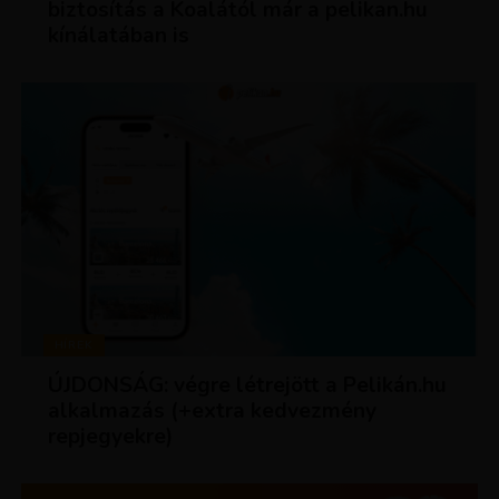
biztosítás a Koalától már a pelikan.hu
kínálatában is
HÍREK
ÚJDONSÁG: végre létrejött a Pelikán.hu
alkalmazás (+extra kedvezmény
repjegyekre)