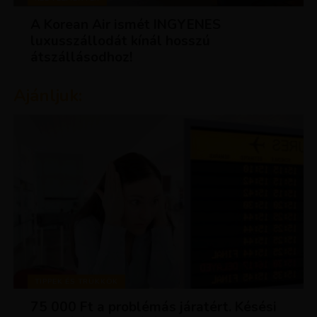
A Korean Air ismét INGYENES
luxusszállodát kínál hosszú
átszállásodhoz!
Ajánljuk:
TIPPEK ÉS TRÜKKÖK
75 000 Ft a problémás járatért. Késési