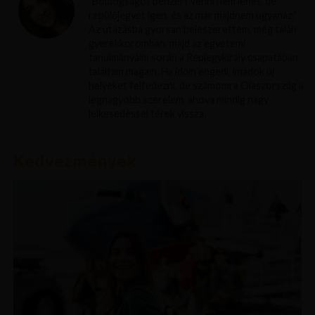
"Boldogságot pénzért venni nem lehet, de
repülőjegyet igen, és az már majdnem ugyanaz."
Az utazásba gyorsan beleszerettem, még talán
gyerekkoromban, majd az egyetemi
tanulmányaim során a Repjegykirály csapatában
találtam magam. Ha időm engedi, imádok új
helyeket felfedezni, de számomra Olaszország a
legnagyobb szerelem, ahova mindig nagy
lelkesedéssel térek vissza.
Kedvezmények