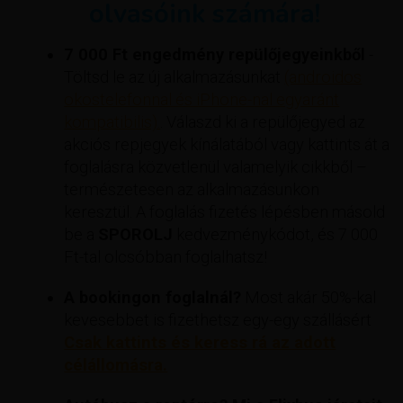
olvasóink számára!
7 000 Ft engedmény repülőjegyeinkből
-
Töltsd le az új alkalmazásunkat
(androidos
okostelefonnal és iPhone-nal egyaránt
kompatibilis).
. Válaszd ki a repülőjegyed az
akciós repjegyek kínálatából vagy kattints át a
foglalásra közvetlenül valamelyik cikkből –
természetesen az alkalmazásunkon
keresztül. A foglalás fizetés lépésben másold
be a
SPOROLJ
kedvezménykódot, és 7 000
Ft-tal olcsóbban foglalhatsz!
A bookingon foglalnál?
Most akár 50%-kal
kevesebbet is fizethetsz egy-egy szállásért
Csak kattints és keress rá az adott
célállomásra.