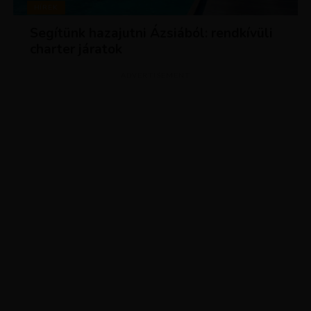
HÍREK
Segítünk hazajutni Ázsiából: rendkívüli
charter járatok
ADVERTISEMENT