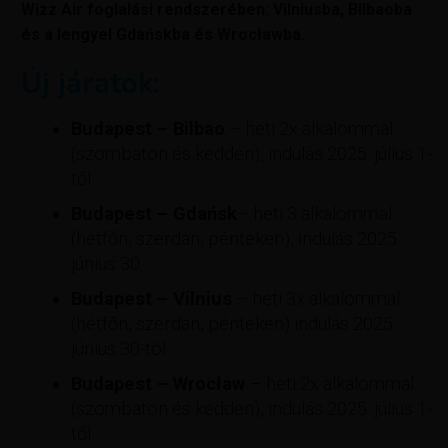
Wizz Air foglalási rendszerében: Vilniusba, Bilbaoba
és a lengyel Gdańskba és Wrocławba.
Új járatok:
Budapest – Bilbao
– heti 2x alkalommal
(szombaton és kedden), indulás 2025. július 1-
től
Budapest – Gdańsk
– heti 3 alkalommal
(hétfőn, szerdán, pénteken), indulás 2025.
június 30.
Budapest – Vilnius
– heti 3x alkalommal
(hétfőn, szerdán, pénteken) indulás 2025.
június 30-tól
Budapest – Wrocław
– heti 2x alkalommal
(szombaton és kedden), indulás 2025. július 1-
től