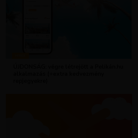
HÍREK
ÚJDONSÁG: végre létrejött a Pelikán.hu
alkalmazás (+extra kedvezmény
repjegyekre)