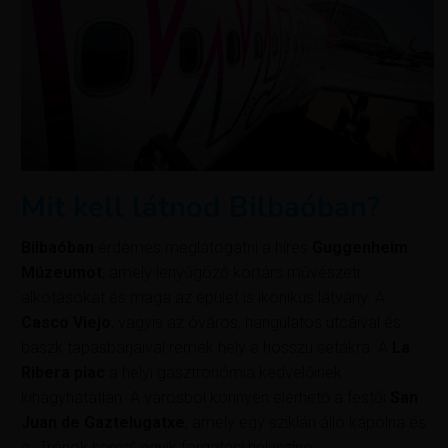
Mit kell látnod Bilbaóban?
Bilbaóban
érdemes meglátogatni a híres
Guggenheim
Múzeumot
, amely lenyűgöző kortárs művészeti
alkotásokat és maga az épület is ikonikus látvány. A
Casco Viejo
, vagyis az óváros, hangulatos utcáival és
baszk tapasbárjaival remek hely a hosszú sétákra. A
La
Ribera piac
a helyi gasztronómia kedvelőinek
kihagyhatatlan. A városból könnyen elérhető a festői
San
Juan de Gaztelugatxe
, amely egy sziklán álló kápolna és
a „Trónok harca” egyik forgatási helyszíne.