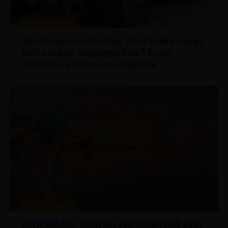
KEDVEZMÉNYEK
Járatkésési biztosítás, flexi fizetés vagy
extra kredit repjegyedhez? Ezért
érdemes a Pelikánon foglalni
KEDVEZMÉNYEK
ÚJDONSÁG: oszd fel repülőjegyed vagy