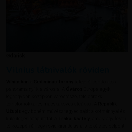
Gdańsk
Vilnius látnivalók röviden
Vilniusban
a
Gediminas-torony
tetejéről csodálatos
panoráma nyílik a városra. A
Óváros
Európa egyik
legnagyobb középkori városrésze, tele barokk
templomokkal és macskaköves utcákkal. A
Republik
Užupis
egy bohém művésznegyed saját alkotmánnyal és
különleges hangulattal. A
Trakai kastély
, amely egy festői
tó közepén áll, egy rövid kirándulásra is tökéletes célpont.