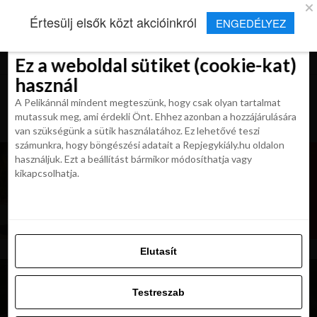
×
Új Repjegykirály alkalmazás
Értesülj elsők közt akcióinkról
ENGEDÉLYEZ
Beleegyezés
Beleegyezés
Részletek
Részletek
Sütikről
Sütikről
Telepítés
Aktuális hírek, cikkek és TOP utazási
ajánlatok egy kattintásnyira.
Ez a weboldal sütiket (cookie-kat)
Ez a weboldal sütiket (cookie-kat)
használ
használ
A Pelikánnál mindent megteszünk, hogy csak olyan tartalmat
A Pelikánnál mindent megteszünk, hogy csak olyan tartalmat
mutassuk meg, ami érdekli Önt. Ehhez azonban a hozzájárulására
mutassuk meg, ami érdekli Önt. Ehhez azonban a hozzájárulására
van szükségünk a sütik használatához. Ez lehetővé teszi
van szükségünk a sütik használatához. Ez lehetővé teszi
számunkra, hogy böngészési adatait a Repjegykiály.hu oldalon
számunkra, hogy böngészési adatait a Repjegykiály.hu oldalon
használjuk. Ezt a beállítást bármikor módosíthatja vagy
használjuk. Ezt a beállítást bármikor módosíthatja vagy
kikapcsolhatja.
kikapcsolhatja.
Elutasít
Elutasít
Testreszab
Testreszab
Engedélyezni az összeset