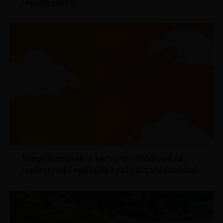
repjegyekre)
HÍREK
Megváltoztak a terveid? Módosítsd
repjegyed legújabb szolgáltatásunkkal