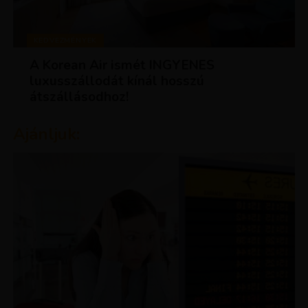
KEDVEZMÉNYEK
A Korean Air ismét INGYENES
luxusszállodát kínál hosszú
átszállásodhoz!
Ajánljuk: