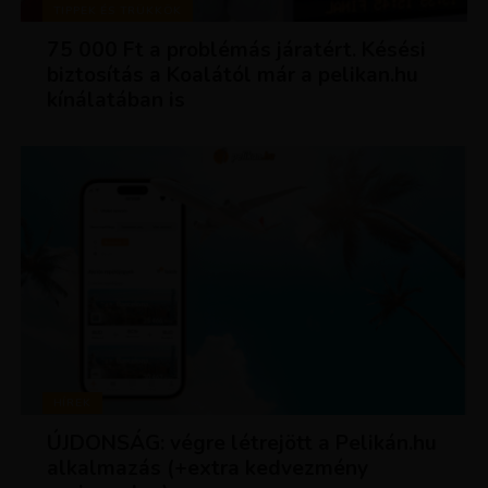
TIPPEK ÉS TRÜKKÖK
75 000 Ft a problémás járatért. Késési
biztosítás a Koalától már a pelikan.hu
kínálatában is
HÍREK
ÚJDONSÁG: végre létrejött a Pelikán.hu
alkalmazás (+extra kedvezmény