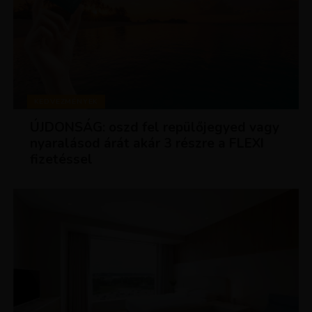
KEDVEZMÉNYEK
ÚJDONSÁG: oszd fel repülőjegyed vagy
nyaralásod árát akár 3 részre a FLEXI
fizetéssel