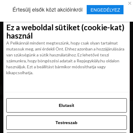
×
Új Repjegykirály alkalmazás
Értesülj elsők közt akcióinkról
ENGEDÉLYEZ
Beleegyezés
Beleegyezés
Részletek
Részletek
Sütikről
Sütikről
Telepítés
Aktuális hírek, cikkek és TOP utazási
ajánlatok egy kattintásnyira.
Ez a weboldal sütiket (cookie-kat)
Ez a weboldal sütiket (cookie-kat)
használ
használ
A Pelikánnál mindent megteszünk, hogy csak olyan tartalmat
A Pelikánnál mindent megteszünk, hogy csak olyan tartalmat
mutassuk meg, ami érdekli Önt. Ehhez azonban a hozzájárulására
mutassuk meg, ami érdekli Önt. Ehhez azonban a hozzájárulására
van szükségünk a sütik használatához. Ez lehetővé teszi
van szükségünk a sütik használatához. Ez lehetővé teszi
számunkra, hogy böngészési adatait a Repjegykiály.hu oldalon
számunkra, hogy böngészési adatait a Repjegykiály.hu oldalon
használjuk. Ezt a beállítást bármikor módosíthatja vagy
használjuk. Ezt a beállítást bármikor módosíthatja vagy
kikapcsolhatja.
kikapcsolhatja.
Elutasít
Elutasít
karim-mokalled-VAKhIC-fRQE-
Testreszab
unsplash
Testreszab
Engedélyezni az összeset