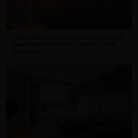
KEDVEZMÉNYEK
ÚJDONSÁG: oszd fel repülőjegyed vagy
nyaralásod árát akár 3 részre a FLEXI
fizetéssel
KEDVEZMÉNYEK