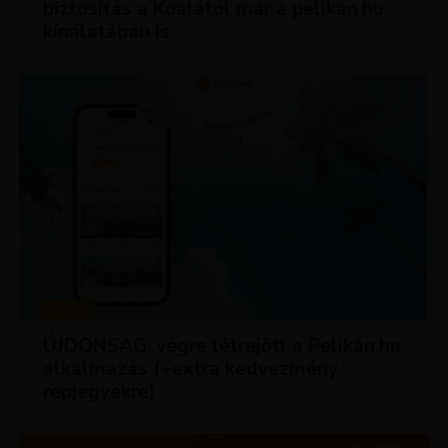
biztosítás a Koalától már a pelikan.hu
kínálatában is
HÍREK
ÚJDONSÁG: végre létrejött a Pelikán.hu
alkalmazás (+extra kedvezmény
repjegyekre)