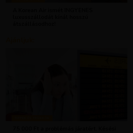
A Korean Air ismét INGYENES
luxusszállodát kínál hosszú
átszállásodhoz!
Ajánljuk:
TIPPEK ÉS TRÜKKÖK
75 000 Ft a problémás járatért. Késési