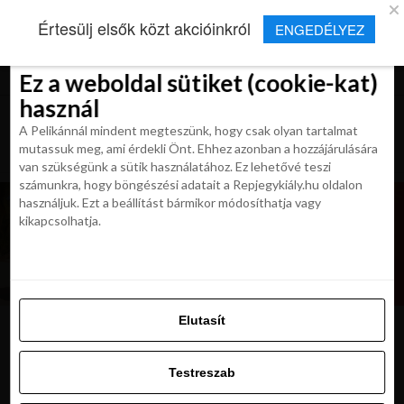
×
Új Repjegykirály alkalmazás
Értesülj elsők közt akcióinkról
ENGEDÉLYEZ
Beleegyezés
Beleegyezés
Részletek
Részletek
Sütikről
Sütikről
Telepítés
Aktuális hírek, cikkek és TOP utazási
ajánlatok egy kattintásnyira.
Ez a weboldal sütiket (cookie-kat)
Ez a weboldal sütiket (cookie-kat)
használ
használ
A Pelikánnál mindent megteszünk, hogy csak olyan tartalmat
A Pelikánnál mindent megteszünk, hogy csak olyan tartalmat
mutassuk meg, ami érdekli Önt. Ehhez azonban a hozzájárulására
mutassuk meg, ami érdekli Önt. Ehhez azonban a hozzájárulására
van szükségünk a sütik használatához. Ez lehetővé teszi
van szükségünk a sütik használatához. Ez lehetővé teszi
számunkra, hogy böngészési adatait a Repjegykiály.hu oldalon
számunkra, hogy böngészési adatait a Repjegykiály.hu oldalon
használjuk. Ezt a beállítást bármikor módosíthatja vagy
használjuk. Ezt a beállítást bármikor módosíthatja vagy
kikapcsolhatja.
kikapcsolhatja.
Elutasít
Elutasít
bali-muemlek
Testreszab
Testreszab
Engedélyezni az összeset