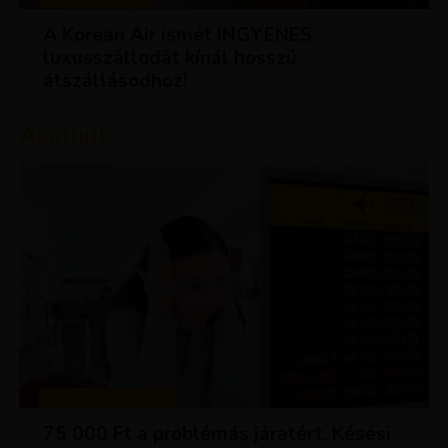
A Korean Air ismét INGYENES
luxusszállodát kínál hosszú
átszállásodhoz!
Ajánljuk:
TIPPEK ÉS TRÜKKÖK
75 000 Ft a problémás járatért. Késési