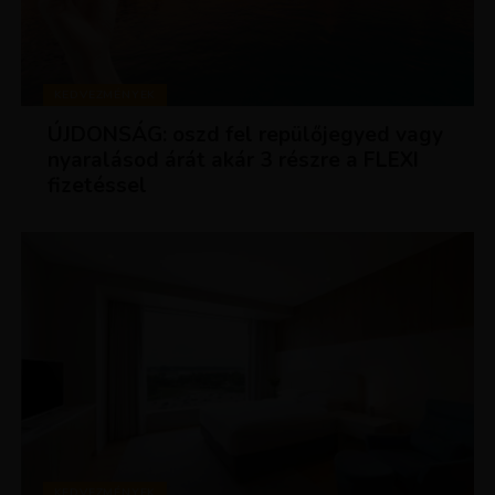
KEDVEZMÉNYEK
ÚJDONSÁG: oszd fel repülőjegyed vagy
nyaralásod árát akár 3 részre a FLEXI
fizetéssel
KEDVEZMÉNYEK