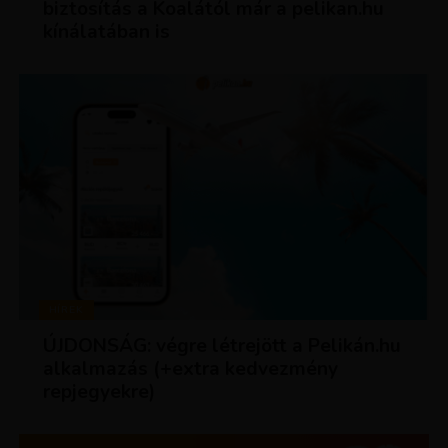
biztosítás a Koalától már a pelikan.hu
kínálatában is
HÍREK
ÚJDONSÁG: végre létrejött a Pelikán.hu
alkalmazás (+extra kedvezmény
repjegyekre)