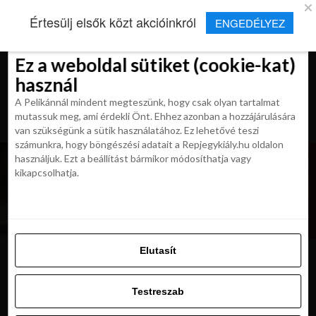
×
Új Repjegykirály alkalmazás
Értesülj elsők közt akcióinkról
ENGEDÉLYEZ
Beleegyezés
Beleegyezés
Részletek
Részletek
Sütikről
Sütikről
Telepítés
Aktuális hírek, cikkek és TOP utazási
ajánlatok egy kattintásnyira.
Ez a weboldal sütiket (cookie-kat)
Ez a weboldal sütiket (cookie-kat)
használ
használ
A Pelikánnál mindent megteszünk, hogy csak olyan tartalmat
A Pelikánnál mindent megteszünk, hogy csak olyan tartalmat
mutassuk meg, ami érdekli Önt. Ehhez azonban a hozzájárulására
mutassuk meg, ami érdekli Önt. Ehhez azonban a hozzájárulására
van szükségünk a sütik használatához. Ez lehetővé teszi
van szükségünk a sütik használatához. Ez lehetővé teszi
számunkra, hogy böngészési adatait a Repjegykiály.hu oldalon
számunkra, hogy böngészési adatait a Repjegykiály.hu oldalon
használjuk. Ezt a beállítást bármikor módosíthatja vagy
használjuk. Ezt a beállítást bármikor módosíthatja vagy
kikapcsolhatja.
kikapcsolhatja.
Elutasít
Elutasít
amszterdam
Testreszab
Testreszab
Engedélyezni az összeset