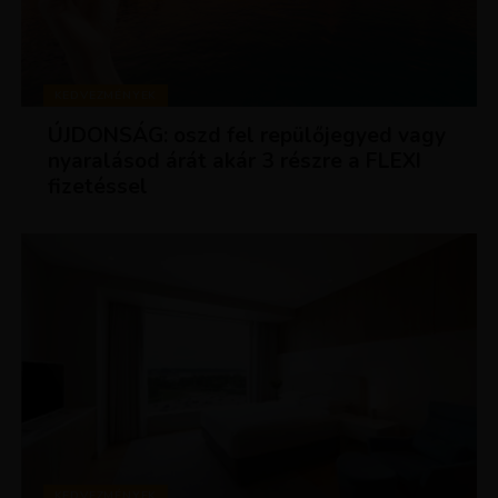
KEDVEZMÉNYEK
ÚJDONSÁG: oszd fel repülőjegyed vagy
nyaralásod árát akár 3 részre a FLEXI
fizetéssel
KEDVEZMÉNYEK