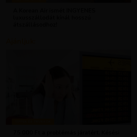
A Korean Air ismét INGYENES
luxusszállodát kínál hosszú
átszállásodhoz!
Ajánljuk:
TIPPEK ÉS TRÜKKÖK
75 000 Ft a problémás járatért. Késési