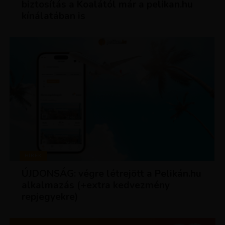
biztosítás a Koalától már a pelikan.hu
kínálatában is
HÍREK
ÚJDONSÁG: végre létrejött a Pelikán.hu
alkalmazás (+extra kedvezmény
repjegyekre)