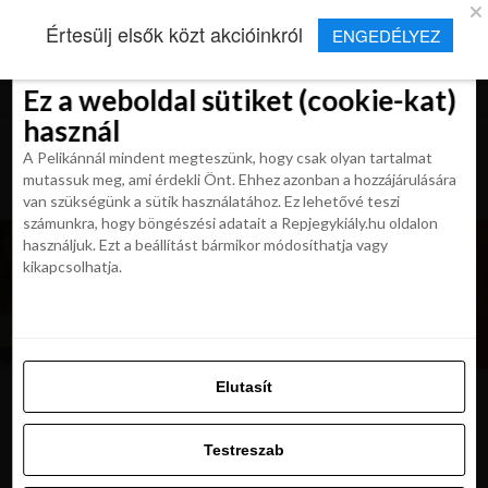
×
Új Repjegykirály alkalmazás
Értesülj elsők közt akcióinkról
ENGEDÉLYEZ
Beleegyezés
Beleegyezés
Részletek
Részletek
Sütikről
Sütikről
Telepítés
Aktuális hírek, cikkek és TOP utazási
ajánlatok egy kattintásnyira.
Ez a weboldal sütiket (cookie-kat)
Ez a weboldal sütiket (cookie-kat)
használ
használ
A Pelikánnál mindent megteszünk, hogy csak olyan tartalmat
A Pelikánnál mindent megteszünk, hogy csak olyan tartalmat
mutassuk meg, ami érdekli Önt. Ehhez azonban a hozzájárulására
mutassuk meg, ami érdekli Önt. Ehhez azonban a hozzájárulására
van szükségünk a sütik használatához. Ez lehetővé teszi
van szükségünk a sütik használatához. Ez lehetővé teszi
számunkra, hogy böngészési adatait a Repjegykiály.hu oldalon
számunkra, hogy böngészési adatait a Repjegykiály.hu oldalon
használjuk. Ezt a beállítást bármikor módosíthatja vagy
használjuk. Ezt a beállítást bármikor módosíthatja vagy
kikapcsolhatja.
kikapcsolhatja.
Elutasít
Elutasít
chicago-naplemente
Testreszab
Testreszab
Engedélyezni az összeset