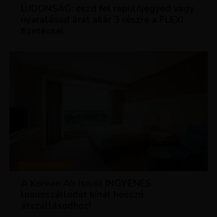
ÚJDONSÁG: oszd fel repülőjegyed vagy
nyaralásod árát akár 3 részre a FLEXI
fizetéssel
KEDVEZMÉNYEK
A Korean Air ismét INGYENES
luxusszállodát kínál hosszú
átszállásodhoz!