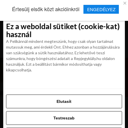
×
Új Repjegykirály alkalmazás
Értesülj elsők közt akcióinkról
ENGEDÉLYEZ
Beleegyezés
Beleegyezés
Részletek
Részletek
Sütikről
Sütikről
Telepítés
Aktuális hírek, cikkek és TOP utazási
ajánlatok egy kattintásnyira.
Ez a weboldal sütiket (cookie-kat)
Ez a weboldal sütiket (cookie-kat)
használ
használ
A Pelikánnál mindent megteszünk, hogy csak olyan tartalmat
A Pelikánnál mindent megteszünk, hogy csak olyan tartalmat
mutassuk meg, ami érdekli Önt. Ehhez azonban a hozzájárulására
mutassuk meg, ami érdekli Önt. Ehhez azonban a hozzájárulására
van szükségünk a sütik használatához. Ez lehetővé teszi
van szükségünk a sütik használatához. Ez lehetővé teszi
számunkra, hogy böngészési adatait a Repjegykiály.hu oldalon
számunkra, hogy böngészési adatait a Repjegykiály.hu oldalon
használjuk. Ezt a beállítást bármikor módosíthatja vagy
használjuk. Ezt a beállítást bármikor módosíthatja vagy
kikapcsolhatja.
kikapcsolhatja.
Elutasít
Elutasít
mildiv-szigetek pozsonybol
Testreszab
Testreszab
Engedélyezni az összeset