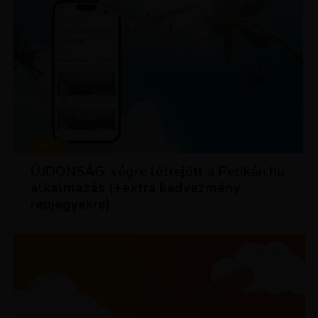
HÍREK
ÚJDONSÁG: végre létrejött a Pelikán.hu
alkalmazás (+extra kedvezmény
repjegyekre)