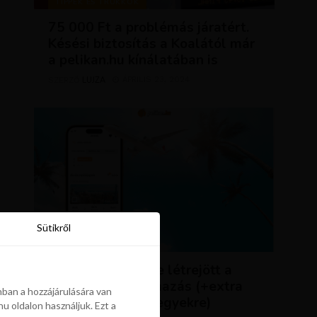
TIPPEK ÉS TRÜKKÖK
75 000 Ft a problémás járatért.
Késési biztosítás a Koalától már
a pelikan.hu kínálatában is
LUJZA
ÁPRILIS 23, 2024
SZERZŐ
Sütikről
Sütikről
HÍREK
ÚJDONSÁG: végre létrejött a
Pelikán.hu alkalmazás (+extra
ban a hozzájárulására van
kedvezmény repjegyekre)
u oldalon használjuk. Ezt a
ban a hozzájárulására van