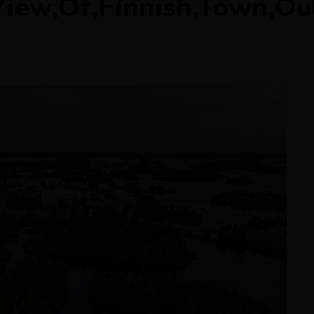
iew,Of,Finnish,Town,Ou