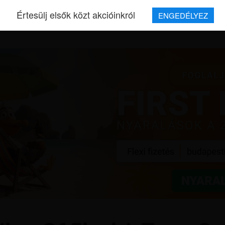
Értesülj elsők közt akcióinkról
ENGEDÉLYEZ
REPJEGYEK
MAGAZIN
UTAZÁSOK
HÍREK
RÓLUNK