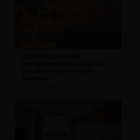
KEDVEZMÉNYEK
ÚJDONSÁG: oszd fel
repülőjegyed vagy nyaralásod
árát akár 3 részre a FLEXI
fizetéssel
KRISZTÍNA
MÁRCIUS 31, 2025
SZERZŐ