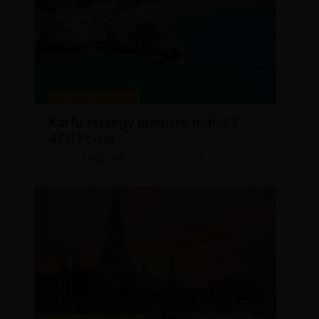
KIRÁLY REPJEGYEK
Korfu repjegy júniusra már 33
470 Ft-tól
KRISZTÍNA
MÁJUS 13, 2026
SZERZŐ