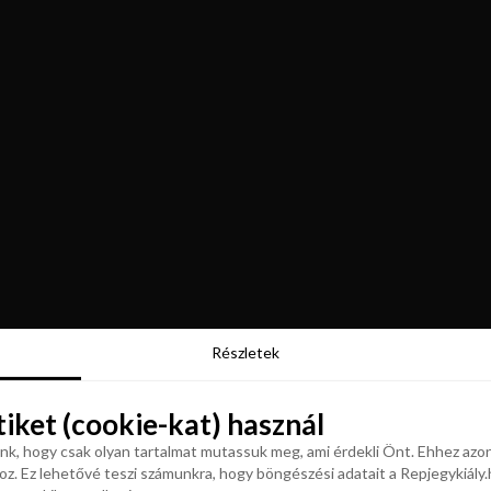
Részletek
Részletek
tiket (cookie-kat) használ
tiket (cookie-kat) használ
k, hogy csak olyan tartalmat mutassuk meg, ami érdekli Önt. Ehhez azon
z. Ez lehetővé teszi számunkra, hogy böngészési adatait a Repjegykiály.h
k, hogy csak olyan tartalmat mutassuk meg, ami érdekli Önt. Ehhez azon