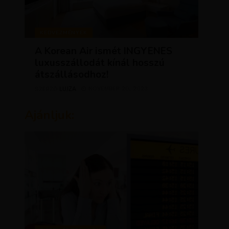
KEDVEZMÉNYEK
A Korean Air ismét INGYENES
luxusszállodát kínál hosszú
átszállásodhoz!
LUJZA
NOVEMBER 20, 2023
SZERZŐ
Ajánljuk: