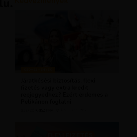
lu.
Kedvezmények
KEDVEZMÉNYEK
Járatkésési biztosítás, flexi
fizetés vagy extra kredit
repjegyedhez? Ezért érdemes a
Pelikánon foglalni
KRISZTÍNA
ÁPRILIS 16, 2025
SZERZŐ