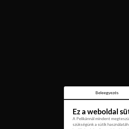
Beleegyezés
Beleegyezés
Ez a weboldal sü
Ez a weboldal sü
A Pelikánnál mindent megteszün
szükségünk a sütik használatáho
A Pelikánnál mindent megteszün