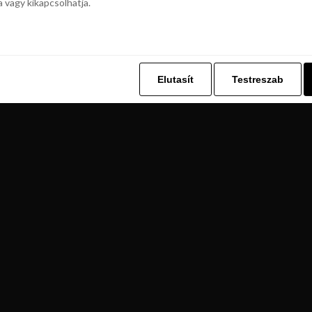
a vagy kikapcsolhatja.
z. Ez lehetővé teszi számunkra, hogy böngészési adatait a Repjegykiály.h
a vagy kikapcsolhatja.
Elutasít
Testreszab
Elutasít
Testreszab