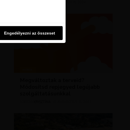
KRISZTÍNA
MÁRCIUS 11, 2024
u oldalon használjuk. Ezt a
SZERZŐ
Engedélyezni az összeset
Engedélyezni az összeset
HÍREK
Megváltoztak a terveid?
Módosítsd repjegyed legújabb
szolgáltatásunkkal
KRISZTÍNA
AUGUSZTUS 2, 2023
SZERZŐ