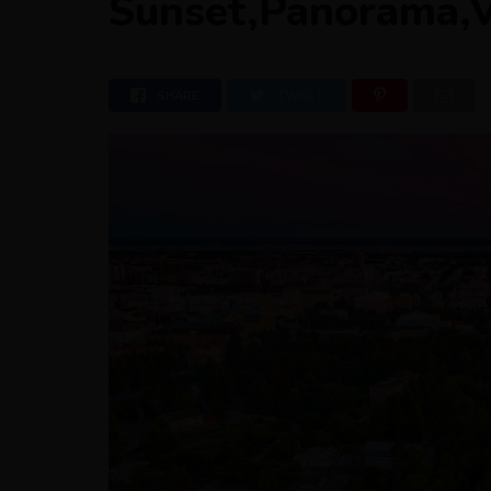
Sunset,Panorama,V
SHARE
TWEET