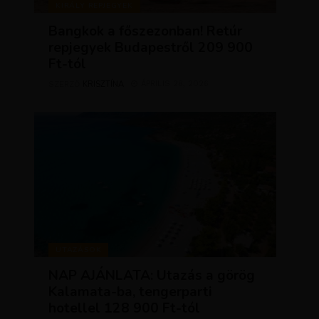
KIRÁLY REPJEGYEK
Bangkok a főszezonban! Retúr
repjegyek Budapestről 209 900
Ft-tól
KRISZTÍNA
ÁPRILIS 28, 2026
SZERZŐ
UTAZÁSOK
NAP AJÁNLATA: Utazás a görög
Kalamata-ba, tengerparti
hotellel 128 900 Ft-tól