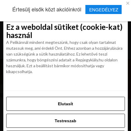
×
Új Repjegykirály alkalmazás
Értesülj elsők közt akcióinkról
ENGEDÉLYEZ
Beleegyezés
Beleegyezés
Részletek
Részletek
Sütikről
Sütikről
Telepítés
Aktuális hírek, cikkek és TOP utazási
ajánlatok egy kattintásnyira.
Ez a weboldal sütiket (cookie-kat)
Ez a weboldal sütiket (cookie-kat)
használ
használ
A Pelikánnál mindent megteszünk, hogy csak olyan tartalmat
A Pelikánnál mindent megteszünk, hogy csak olyan tartalmat
mutassuk meg, ami érdekli Önt. Ehhez azonban a hozzájárulására
mutassuk meg, ami érdekli Önt. Ehhez azonban a hozzájárulására
van szükségünk a sütik használatához. Ez lehetővé teszi
van szükségünk a sütik használatához. Ez lehetővé teszi
számunkra, hogy böngészési adatait a Repjegykiály.hu oldalon
számunkra, hogy böngészési adatait a Repjegykiály.hu oldalon
használjuk. Ezt a beállítást bármikor módosíthatja vagy
használjuk. Ezt a beállítást bármikor módosíthatja vagy
kikapcsolhatja.
kikapcsolhatja.
Elutasít
Elutasít
Samui,Island,Is,Paradise
Testreszab
Testreszab
Engedélyezni az összeset