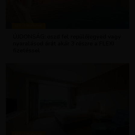
KEDVEZMÉNYEK
ÚJDONSÁG: oszd fel repülőjegyed vagy
nyaralásod árát akár 3 részre a FLEXI
fizetéssel
KEDVEZMÉNYEK