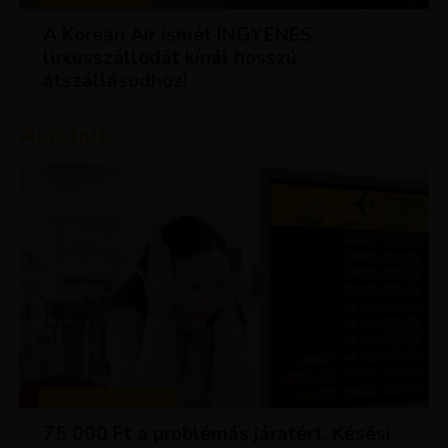
A Korean Air ismét INGYENES
luxusszállodát kínál hosszú
átszállásodhoz!
Ajánljuk:
TIPPEK ÉS TRÜKKÖK
75 000 Ft a problémás járatért. Késési