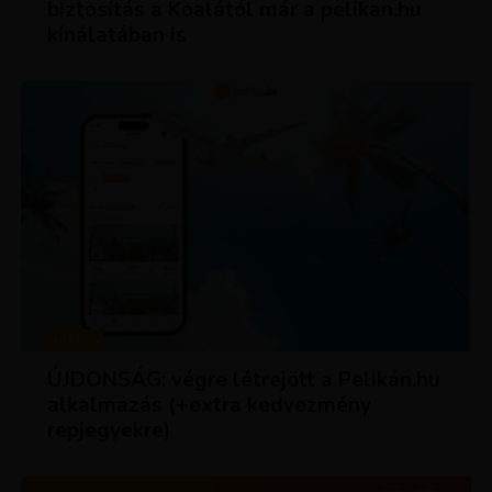
biztosítás a Koalától már a pelikan.hu
kínálatában is
HÍREK
ÚJDONSÁG: végre létrejött a Pelikán.hu
alkalmazás (+extra kedvezmény
repjegyekre)