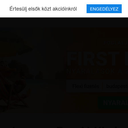
Értesülj elsők közt akcióinkról
ENGEDÉLYEZ
REPJEGYEK
MAGAZIN
UTAZÁSOK
HÍREK
RÓLUNK