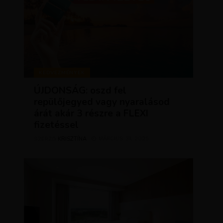
KEDVEZMÉNYEK
ÚJDONSÁG: oszd fel
repülőjegyed vagy nyaralásod
árát akár 3 részre a FLEXI
fizetéssel
KRISZTÍNA
MÁRCIUS 31, 2025
SZERZŐ