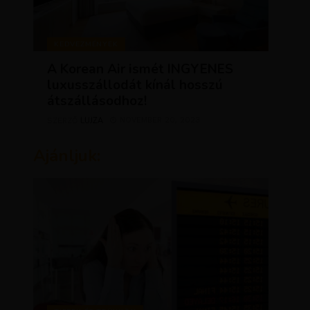
KEDVEZMÉNYEK
A Korean Air ismét INGYENES
luxusszállodát kínál hosszú
átszállásodhoz!
LUJZA
NOVEMBER 20, 2023
SZERZŐ
Ajánljuk: