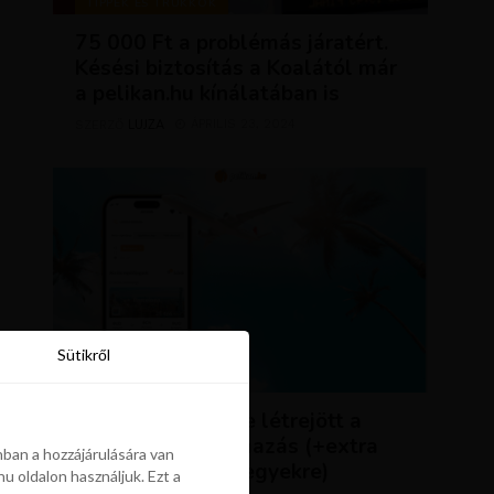
TIPPEK ÉS TRÜKKÖK
75 000 Ft a problémás járatért.
Késési biztosítás a Koalától már
a pelikan.hu kínálatában is
LUJZA
ÁPRILIS 23, 2024
SZERZŐ
Sütikről
Sütikről
HÍREK
ÚJDONSÁG: végre létrejött a
Pelikán.hu alkalmazás (+extra
ban a hozzájárulására van
kedvezmény repjegyekre)
u oldalon használjuk. Ezt a
ban a hozzájárulására van