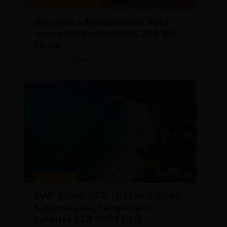
KIRÁLY REPJEGYEK
Bangkok a főszezonban! Retúr
repjegyek Budapestről 209 900
Ft-tól
KRISZTÍNA
ÁPRILIS 28, 2026
SZERZŐ
UTAZÁSOK
NAP AJÁNLATA: Utazás a görög
Kalamata-ba, tengerparti
hotellel 128 900 Ft-tól