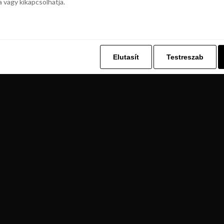
a vagy kikapcsolhatja.
z. Ez lehetővé teszi számunkra, hogy böngészési adatait a Repjegykiály.h
a vagy kikapcsolhatja.
Elutasít
Testreszab
Elutasít
Testreszab