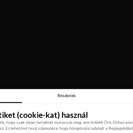
Részletek
Részletek
tiket (cookie-kat) használ
tiket (cookie-kat) használ
k, hogy csak olyan tartalmat mutassuk meg, ami érdekli Önt. Ehhez azon
z. Ez lehetővé teszi számunkra, hogy böngészési adatait a Repjegykiály.h
k, hogy csak olyan tartalmat mutassuk meg, ami érdekli Önt. Ehhez azon