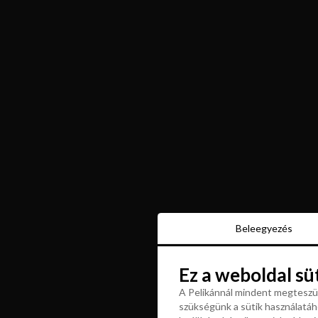
Beleegyezés
Beleegyezés
Ez a weboldal sü
Ez a weboldal sü
A Pelikánnál mindent megteszün
szükségünk a sütik használatáho
A Pelikánnál mindent megteszün