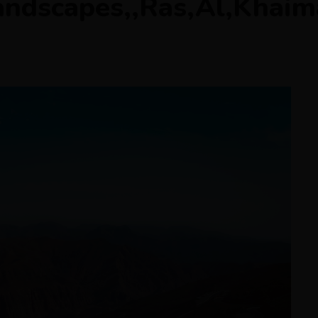
andscapes,,Ras,Al,Khai