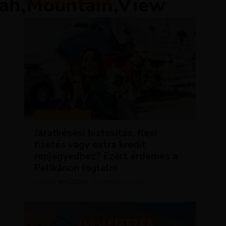
mah,Mountain,View
Kedvezmények
KEDVEZMÉNYEK
Járatkésési biztosítás, flexi
fizetés vagy extra kredit
repjegyedhez? Ezért érdemes a
Pelikánon foglalni
KRISZTÍNA
ÁPRILIS 16, 2025
SZERZŐ