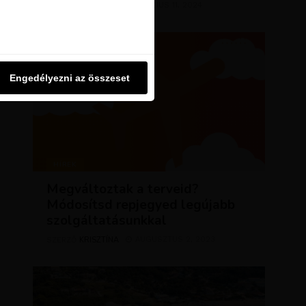
KRISZTÍNA
MÁRCIUS 11, 2024
u oldalon használjuk. Ezt a
SZERZŐ
Engedélyezni az összeset
Engedélyezni az összeset
HÍREK
Megváltoztak a terveid?
Módosítsd repjegyed legújabb
szolgáltatásunkkal
KRISZTÍNA
AUGUSZTUS 2, 2023
SZERZŐ