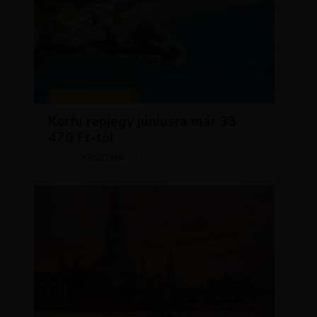
KIRÁLY REPJEGYEK
Korfu repjegy júniusra már 33
470 Ft-tól
KRISZTÍNA
MÁJUS 13, 2026
SZERZŐ