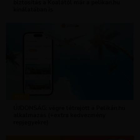
biztosítás a Koalától már a pelikan.hu
kínálatában is
HÍREK
ÚJDONSÁG: végre létrejött a Pelikán.hu
alkalmazás (+extra kedvezmény
repjegyekre)