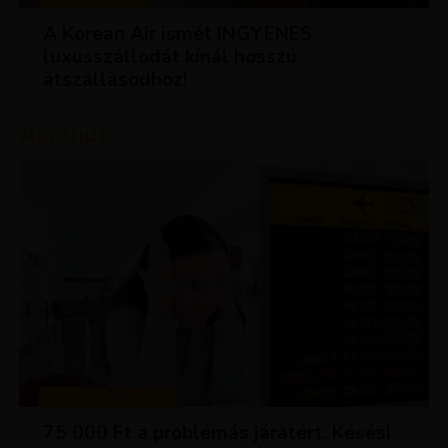
A Korean Air ismét INGYENES
luxusszállodát kínál hosszú
átszállásodhoz!
Ajánljuk:
TIPPEK ÉS TRÜKKÖK
75 000 Ft a problémás járatért. Késési