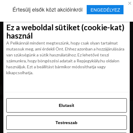
×
Új Repjegykirály alkalmazás
Értesülj elsők közt akcióinkról
ENGEDÉLYEZ
Beleegyezés
Beleegyezés
Részletek
Részletek
Sütikről
Sütikről
Telepítés
Aktuális hírek, cikkek és TOP utazási
ajánlatok egy kattintásnyira.
Ez a weboldal sütiket (cookie-kat)
Ez a weboldal sütiket (cookie-kat)
használ
használ
A Pelikánnál mindent megteszünk, hogy csak olyan tartalmat
A Pelikánnál mindent megteszünk, hogy csak olyan tartalmat
mutassuk meg, ami érdekli Önt. Ehhez azonban a hozzájárulására
mutassuk meg, ami érdekli Önt. Ehhez azonban a hozzájárulására
van szükségünk a sütik használatához. Ez lehetővé teszi
van szükségünk a sütik használatához. Ez lehetővé teszi
számunkra, hogy böngészési adatait a Repjegykiály.hu oldalon
számunkra, hogy böngészési adatait a Repjegykiály.hu oldalon
használjuk. Ezt a beállítást bármikor módosíthatja vagy
használjuk. Ezt a beállítást bármikor módosíthatja vagy
kikapcsolhatja.
kikapcsolhatja.
Elutasít
Elutasít
bazen
Testreszab
Testreszab
Engedélyezni az összeset