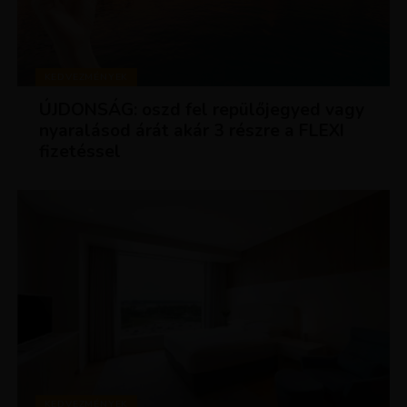
KEDVEZMÉNYEK
ÚJDONSÁG: oszd fel repülőjegyed vagy
nyaralásod árát akár 3 részre a FLEXI
fizetéssel
KEDVEZMÉNYEK