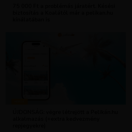
75 000 Ft a problémás járatért. Késési
biztosítás a Koalától már a pelikan.hu
kínálatában is
HÍREK
ÚJDONSÁG: végre létrejött a Pelikán.hu
alkalmazás (+extra kedvezmény
repjegyekre)