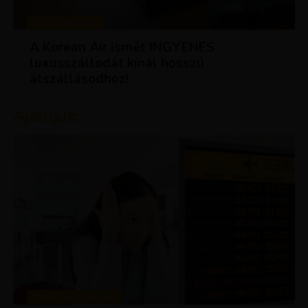
KEDVEZMÉNYEK
A Korean Air ismét INGYENES
luxusszállodát kínál hosszú
átszállásodhoz!
Ajánljuk:
TIPPEK ÉS TRÜKKÖK