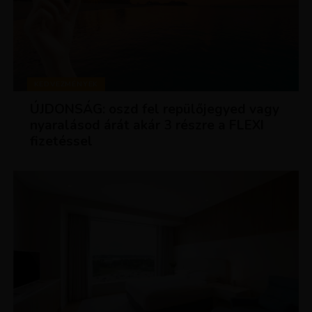
KEDVEZMÉNYEK
ÚJDONSÁG: oszd fel repülőjegyed vagy
nyaralásod árát akár 3 részre a FLEXI
fizetéssel