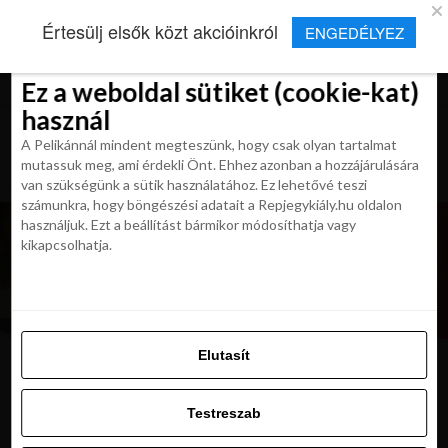
×
Új Repjegykirály alkalmazás
Értesülj elsők közt akcióinkról
ENGEDÉLYEZ
Beleegyezés
Beleegyezés
Részletek
Részletek
Sütikről
Sütikről
Telepítés
Aktuális hírek, cikkek és TOP utazási
ajánlatok egy kattintásnyira.
Ez a weboldal sütiket (cookie-kat)
Ez a weboldal sütiket (cookie-kat)
használ
használ
A Pelikánnál mindent megteszünk, hogy csak olyan tartalmat
A Pelikánnál mindent megteszünk, hogy csak olyan tartalmat
mutassuk meg, ami érdekli Önt. Ehhez azonban a hozzájárulására
mutassuk meg, ami érdekli Önt. Ehhez azonban a hozzájárulására
van szükségünk a sütik használatához. Ez lehetővé teszi
van szükségünk a sütik használatához. Ez lehetővé teszi
számunkra, hogy böngészési adatait a Repjegykiály.hu oldalon
számunkra, hogy böngészési adatait a Repjegykiály.hu oldalon
használjuk. Ezt a beállítást bármikor módosíthatja vagy
használjuk. Ezt a beállítást bármikor módosíthatja vagy
kikapcsolhatja.
kikapcsolhatja.
Elutasít
Elutasít
majom-thaifoldon
Testreszab
Testreszab
Engedélyezni az összeset