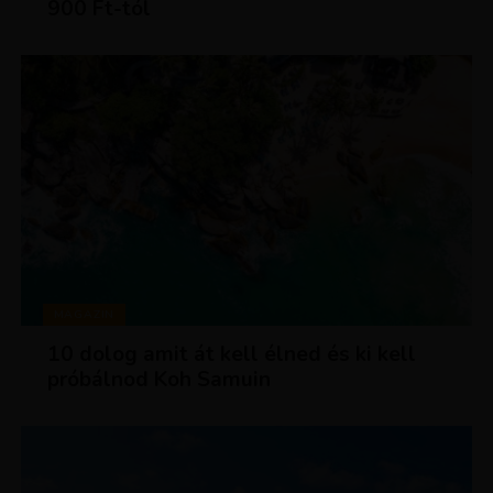
900 Ft-tól
MAGAZIN
10 dolog amit át kell élned és ki kell
próbálnod Koh Samuin