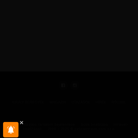
KIRÁLY REPJEGYEK
MAGAZIN
UTAZÁSOK
HÍREK
RÓLUNK
GYIK
Illegális tartalom bejelentése
Sütik beállítása
Hírlevél-
beállítások
2004 - 2025 © pelicantravel.com s.r.o.