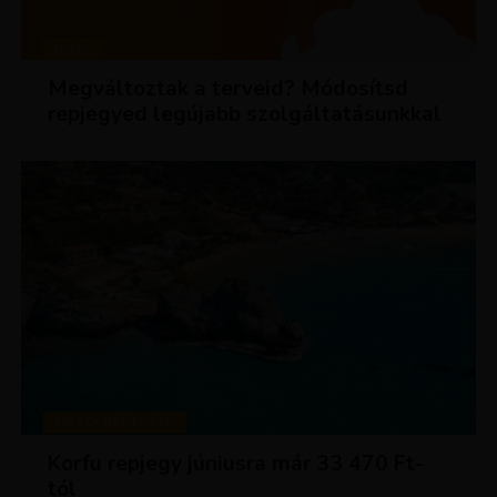
HÍREK
Megváltoztak a terveid? Módosítsd
repjegyed legújabb szolgáltatásunkkal
KIRÁLY REPJEGYEK
Korfu repjegy júniusra már 33 470 Ft-
tól