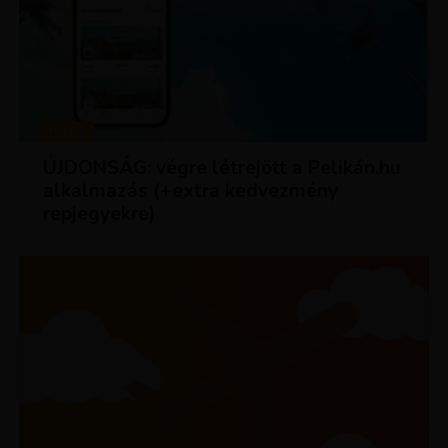
HÍREK
ÚJDONSÁG: végre létrejött a Pelikán.hu
alkalmazás (+extra kedvezmény
repjegyekre)