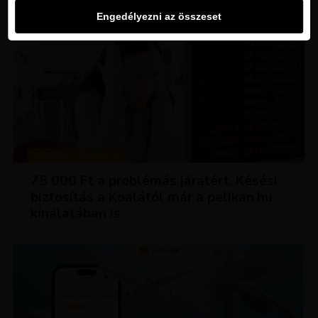
Engedélyezni az összeset
TIPPEK ÉS TRÜKKÖK
75 000 Ft a problémás járatért. Késési
biztosítás a Koalától már a pelikan.hu
kínálatában is