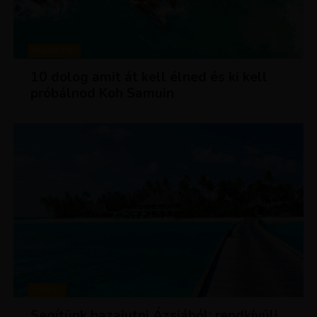
MAGAZIN
10 dolog amit át kell élned és ki kell
próbálnod Koh Samuin
HÍREK
Segítünk hazajutni Ázsiából: rendkívüli