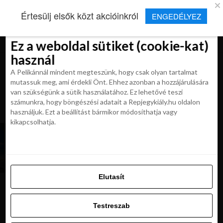
×
Új Repjegykirály alkalmazás
Értesülj elsők közt akcióinkról
ENGEDÉLYEZ
Beleegyezés
Beleegyezés
Részletek
Részletek
Sütikről
Sütikről
Telepítés
Aktuális hírek, cikkek és TOP utazási
ajánlatok egy kattintásnyira.
Ez a weboldal sütiket (cookie-kat)
Ez a weboldal sütiket (cookie-kat)
használ
használ
A Pelikánnál mindent megteszünk, hogy csak olyan tartalmat
A Pelikánnál mindent megteszünk, hogy csak olyan tartalmat
mutassuk meg, ami érdekli Önt. Ehhez azonban a hozzájárulására
mutassuk meg, ami érdekli Önt. Ehhez azonban a hozzájárulására
van szükségünk a sütik használatához. Ez lehetővé teszi
van szükségünk a sütik használatához. Ez lehetővé teszi
számunkra, hogy böngészési adatait a Repjegykiály.hu oldalon
All posts tagged "vilagkoruli utazas"
számunkra, hogy böngészési adatait a Repjegykiály.hu oldalon
használjuk. Ezt a beállítást bármikor módosíthatja vagy
használjuk. Ezt a beállítást bármikor módosíthatja vagy
kikapcsolhatja.
kikapcsolhatja.
KIRÁLY REPJEGYEK
Ráérsz? Világkörüli utazás: Szingapúr + Új-
Zéland + Cook-szigetek + Los Angeles
Elutasít
Elutasít
Testreszab
Ajánljuk:
Testreszab
Engedélyezni az összeset