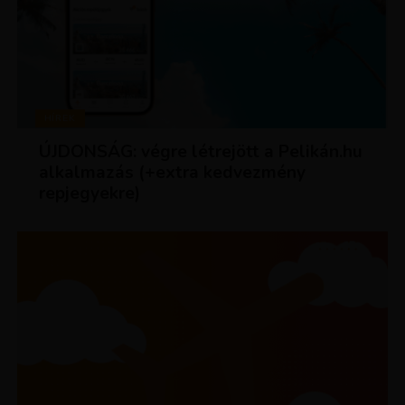
HÍREK
ÚJDONSÁG: végre létrejött a Pelikán.hu
alkalmazás (+extra kedvezmény
repjegyekre)