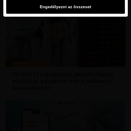
Engedélyezni az összeset
TIPPEK ÉS TRÜKKÖK
75 000 Ft a problémás járatért. Késési
biztosítás a Koalától már a pelikan.hu
kínálatában is