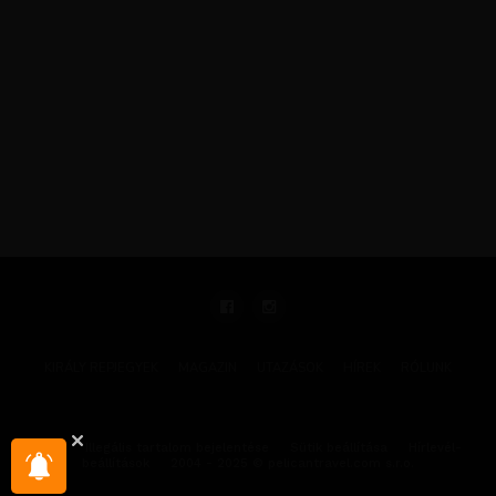
KIRÁLY REPJEGYEK
MAGAZIN
UTAZÁSOK
HÍREK
RÓLUNK
GYIK
Illegális tartalom bejelentése
Sütik beállítása
Hírlevél-
beállítások
2004 - 2025 © pelicantravel.com s.r.o.