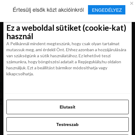
×
Új Repjegykirály alkalmazás
Értesülj elsők közt akcióinkról
ENGEDÉLYEZ
Beleegyezés
Beleegyezés
Részletek
Részletek
Sütikről
Sütikről
Telepítés
Aktuális hírek, cikkek és TOP utazási
ajánlatok egy kattintásnyira.
Ez a weboldal sütiket (cookie-kat)
Ez a weboldal sütiket (cookie-kat)
használ
használ
A Pelikánnál mindent megteszünk, hogy csak olyan tartalmat
A Pelikánnál mindent megteszünk, hogy csak olyan tartalmat
mutassuk meg, ami érdekli Önt. Ehhez azonban a hozzájárulására
mutassuk meg, ami érdekli Önt. Ehhez azonban a hozzájárulására
van szükségünk a sütik használatához. Ez lehetővé teszi
van szükségünk a sütik használatához. Ez lehetővé teszi
számunkra, hogy böngészési adatait a Repjegykiály.hu oldalon
All posts tagged "utazas kutyaval"
számunkra, hogy böngészési adatait a Repjegykiály.hu oldalon
használjuk. Ezt a beállítást bármikor módosíthatja vagy
használjuk. Ezt a beállítást bármikor módosíthatja vagy
kikapcsolhatja.
kikapcsolhatja.
MAGAZIN
TOP kutyabarát
desztinációk Európában
Elutasít
Elutasít
Testreszab
Ajánljuk:
Testreszab
Engedélyezni az összeset