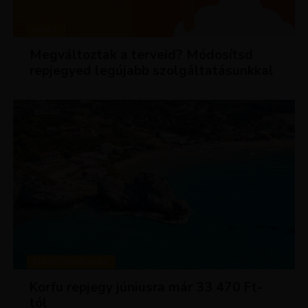
HÍREK
Megváltoztak a terveid? Módosítsd
repjegyed legújabb szolgáltatásunkkal
KIRÁLY REPJEGYEK
Korfu repjegy júniusra már 33 470 Ft-
tól