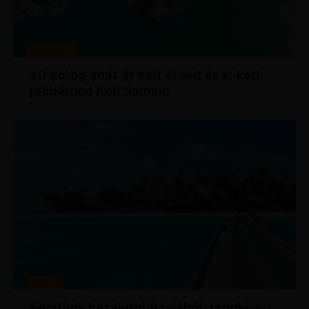
MAGAZIN
10 dolog amit át kell élned és ki kell
próbálnod Koh Samuin
HÍREK
Segítünk hazajutni Ázsiából: rendkívüli