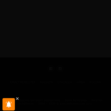
KIRÁLY REPJEGYEK
MAGAZIN
UTAZÁSOK
HÍREK
RÓLUNK
GYIK
Illegális tartalom bejelentése
Sütik beállítása
Hírlevél-
beállítások
2004 - 2025 © pelicantravel.com s.r.o.