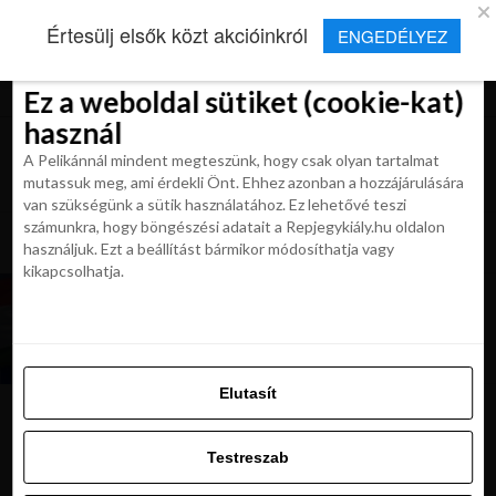
×
Új Repjegykirály alkalmazás
Értesülj elsők közt akcióinkról
ENGEDÉLYEZ
Beleegyezés
Beleegyezés
Részletek
Részletek
Sütikről
Sütikről
Telepítés
Aktuális hírek, cikkek és TOP utazási
ajánlatok egy kattintásnyira.
Ez a weboldal sütiket (cookie-kat)
Ez a weboldal sütiket (cookie-kat)
használ
használ
A Pelikánnál mindent megteszünk, hogy csak olyan tartalmat
A Pelikánnál mindent megteszünk, hogy csak olyan tartalmat
mutassuk meg, ami érdekli Önt. Ehhez azonban a hozzájárulására
mutassuk meg, ami érdekli Önt. Ehhez azonban a hozzájárulására
van szükségünk a sütik használatához. Ez lehetővé teszi
van szükségünk a sütik használatához. Ez lehetővé teszi
számunkra, hogy böngészési adatait a Repjegykiály.hu oldalon
All posts tagged "unio"
számunkra, hogy böngészési adatait a Repjegykiály.hu oldalon
használjuk. Ezt a beállítást bármikor módosíthatja vagy
használjuk. Ezt a beállítást bármikor módosíthatja vagy
kikapcsolhatja.
kikapcsolhatja.
KIRÁLY REPJEGYEK
20 év az EU-ban. Mutatjuk, hogyan utaznak a
magyar utasok
Elutasít
Elutasít
Testreszab
Ajánljuk:
Testreszab
Engedélyezni az összeset