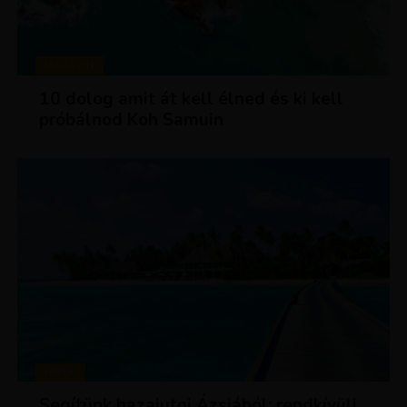
MAGAZIN
10 dolog amit át kell élned és ki kell
próbálnod Koh Samuin
HÍREK
Segítünk hazajutni Ázsiából: rendkívüli