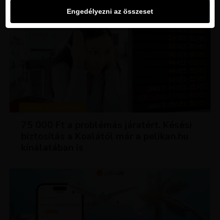
Engedélyezni az összeset
TIPPEK ÉS TRÜKKÖK
75 000 Ft a problémás járatért. Késési
biztosítás a Koalától már a pelikan.hu
kínálatában is