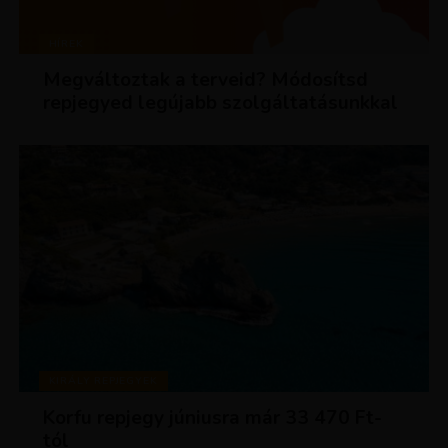
HÍREK
Megváltoztak a terveid? Módosítsd
repjegyed legújabb szolgáltatásunkkal
KIRÁLY REPJEGYEK
Korfu repjegy júniusra már 33 470 Ft-
tól