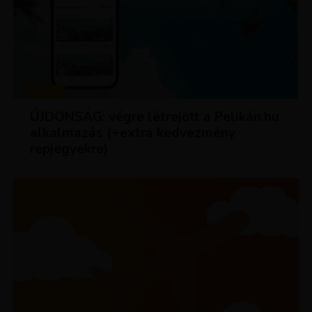
HÍREK
ÚJDONSÁG: végre létrejött a Pelikán.hu
alkalmazás (+extra kedvezmény
repjegyekre)