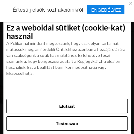
×
Új Repjegykirály alkalmazás
Értesülj elsők közt akcióinkról
ENGEDÉLYEZ
Beleegyezés
Beleegyezés
Részletek
Részletek
Sütikről
Sütikről
Telepítés
Aktuális hírek, cikkek és TOP utazási
ajánlatok egy kattintásnyira.
Ez a weboldal sütiket (cookie-kat)
Ez a weboldal sütiket (cookie-kat)
használ
használ
A Pelikánnál mindent megteszünk, hogy csak olyan tartalmat
A Pelikánnál mindent megteszünk, hogy csak olyan tartalmat
mutassuk meg, ami érdekli Önt. Ehhez azonban a hozzájárulására
mutassuk meg, ami érdekli Önt. Ehhez azonban a hozzájárulására
van szükségünk a sütik használatához. Ez lehetővé teszi
van szükségünk a sütik használatához. Ez lehetővé teszi
számunkra, hogy böngészési adatait a Repjegykiály.hu oldalon
All posts tagged "ukrajna latnivalok"
számunkra, hogy böngészési adatait a Repjegykiály.hu oldalon
használjuk. Ezt a beállítást bármikor módosíthatja vagy
használjuk. Ezt a beállítást bármikor módosíthatja vagy
kikapcsolhatja.
kikapcsolhatja.
MAGAZIN
Ízek, fák, szerelmek. Kijev
jöhet bármikor!
Elutasít
Elutasít
Testreszab
Ajánljuk:
Testreszab
Engedélyezni az összeset