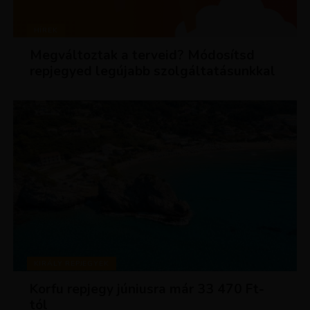
HÍREK
Megváltoztak a terveid? Módosítsd
repjegyed legújabb szolgáltatásunkkal
KIRÁLY REPJEGYEK
Korfu repjegy júniusra már 33 470 Ft-
tól