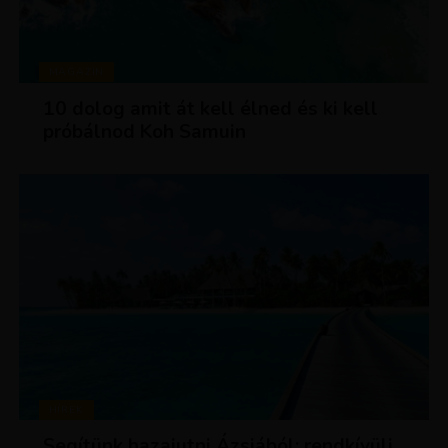
MAGAZIN
10 dolog amit át kell élned és ki kell
próbálnod Koh Samuin
HÍREK
Segítünk hazajutni Ázsiából: rendkívüli