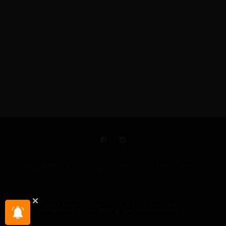
KIRÁLY REPJEGYEK
MAGAZIN
UTAZÁSOK
HÍREK
RÓLUNK
GYIK
Illegális tartalom bejelentése
Sütik beállítása
Hírlevél-
beállítások
2004 - 2025 © pelicantravel.com s.r.o.