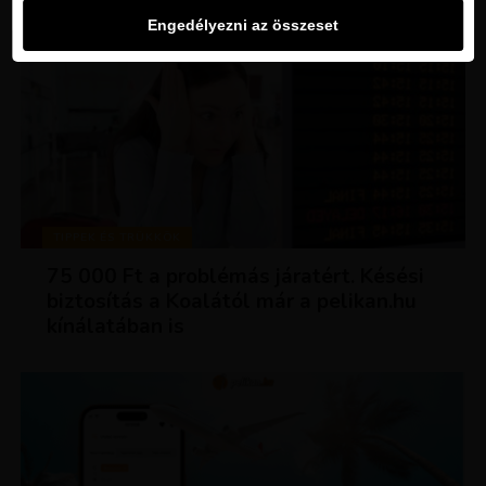
Engedélyezni az összeset
TIPPEK ÉS TRÜKKÖK
75 000 Ft a problémás járatért. Késési
biztosítás a Koalától már a pelikan.hu
kínálatában is