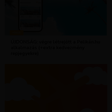
HÍREK
ÚJDONSÁG: végre létrejött a Pelikán.hu
alkalmazás (+extra kedvezmény
repjegyekre)