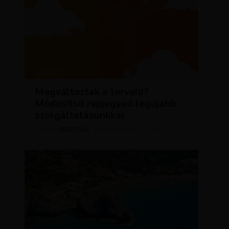
HÍREK
Megváltoztak a terveid?
Módosítsd repjegyed legújabb
szolgáltatásunkkal
KRISZTÍNA
AUGUSZTUS 2, 2023
SZERZŐ