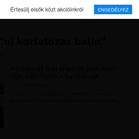
Értesülj elsők közt akcióinkról
ENGEDÉLYEZ
REPJEGYEK
MAGAZIN
UTAZÁSOK
HÍREK
RÓLUNK
"uj korlatozas balin"
HÍREK
Az indonéz Bali szigetén jövő évtől
díjat kell fizetni a turistáknak
SZERZŐ
KRISZTÍNA
JÚLIUS 18, 2023
A jövő évtől a turistáknak fejenként tíz amerikai
dollárt (kb. 3300 forint) kell fizetniük, ha belépnek...