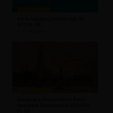
KIRÁLY REPJEGYEK
Korfu repjegy júniusra már 33
470 Ft-tól
KRISZTÍNA
MÁJUS 13, 2026
SZERZŐ
KIRÁLY REPJEGYEK
Bangkok a főszezonban! Retúr
repjegyek Budapestről 209 900
Ft-tól