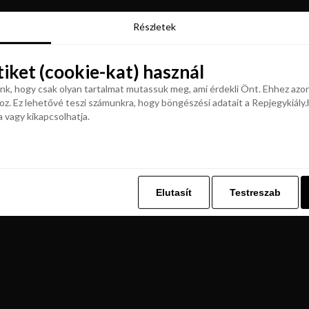
Részletek
Részletek
tiket (cookie-kat) használ
tiket (cookie-kat) használ
k, hogy csak olyan tartalmat mutassuk meg, ami érdekli Önt. Ehhez azon
z. Ez lehetővé teszi számunkra, hogy böngészési adatait a Repjegykiály.h
k, hogy csak olyan tartalmat mutassuk meg, ami érdekli Önt. Ehhez azon
a vagy kikapcsolhatja.
z. Ez lehetővé teszi számunkra, hogy böngészési adatait a Repjegykiály.h
a vagy kikapcsolhatja.
Elutasít
Testreszab
Elutasít
Testreszab