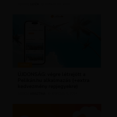
LUJZA
ÁPRILIS 23, 2024
SZERZŐ
HÍREK
ÚJDONSÁG: végre létrejött a
Pelikán.hu alkalmazás (+extra
kedvezmény repjegyekre)
KRISZTÍNA
MÁRCIUS 11, 2024
SZERZŐ