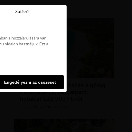
KRISZTÍNA
ÁPRILIS 28, 2026
SZERZŐ
Sütikről
Sütikről
ban a hozzájárulására van
u oldalon használjuk. Ezt a
ban a hozzájárulására van
u oldalon használjuk. Ezt a
UTAZÁSOK
Engedélyezni az összeset
Engedélyezni az összeset
NAP AJÁNLATA: Utazás a görög
Kalamata-ba, tengerparti
hotellel 128 900 Ft-tól
KRISZTÍNA
ÁPRILIS 28, 2026
SZERZŐ