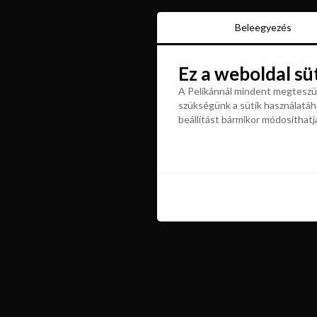
Beleegyezés
Beleegyezés
Ez a weboldal sü
Ez a weboldal sü
A Pelikánnál mindent megteszün
szükségünk a sütik használatáho
A Pelikánnál mindent megteszün
beállítást bármikor módosíthatj
szükségünk a sütik használatáho
beállítást bármikor módosíthatj