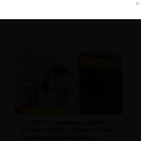
Ajánljuk:
TIPPEK ÉS TRÜKKÖK
75 000 Ft a problémás járatért.
Késési biztosítás a Koalától már
a pelikan.hu kínálatában is