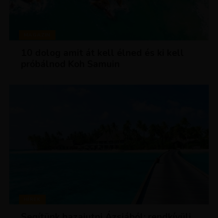
MAGAZIN
10 dolog amit át kell élned és ki kell
próbálnod Koh Samuin
HÍREK
Segítünk hazajutni Ázsiából: rendkívüli