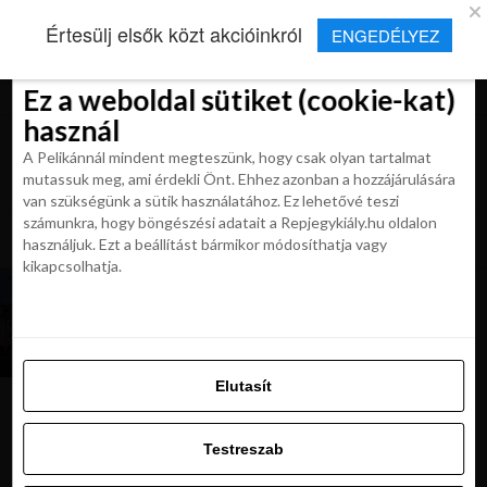
×
Új Repjegykirály alkalmazás
Értesülj elsők közt akcióinkról
ENGEDÉLYEZ
Beleegyezés
Beleegyezés
Részletek
Részletek
Sütikről
Sütikről
Telepítés
Aktuális hírek, cikkek és TOP utazási
ajánlatok egy kattintásnyira.
Ez a weboldal sütiket (cookie-kat)
Ez a weboldal sütiket (cookie-kat)
használ
használ
A Pelikánnál mindent megteszünk, hogy csak olyan tartalmat
A Pelikánnál mindent megteszünk, hogy csak olyan tartalmat
mutassuk meg, ami érdekli Önt. Ehhez azonban a hozzájárulására
mutassuk meg, ami érdekli Önt. Ehhez azonban a hozzájárulására
van szükségünk a sütik használatához. Ez lehetővé teszi
van szükségünk a sütik használatához. Ez lehetővé teszi
számunkra, hogy böngészési adatait a Repjegykiály.hu oldalon
All posts tagged "színes utcák"
számunkra, hogy böngészési adatait a Repjegykiály.hu oldalon
használjuk. Ezt a beállítást bármikor módosíthatja vagy
használjuk. Ezt a beállítást bármikor módosíthatja vagy
kikapcsolhatja.
kikapcsolhatja.
MAGAZIN
Tarkabarka kontinens, avagy Európa
legszínesebb utcái
Elutasít
Elutasít
Testreszab
Ajánljuk:
Testreszab
Engedélyezni az összeset