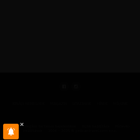
KIRÁLY REPJEGYEK
MAGAZIN
UTAZÁSOK
HÍREK
RÓLUNK
GYIK
Illegális tartalom bejelentése
Sütik beállítása
Hírlevél-
beállítások
2004 - 2025 © pelicantravel.com s.r.o.