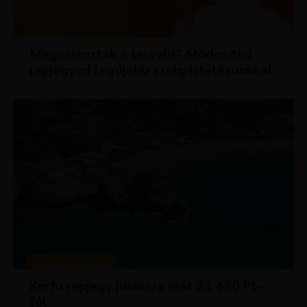
HÍREK
Megváltoztak a terveid? Módosítsd
repjegyed legújabb szolgáltatásunkkal
KIRÁLY REPJEGYEK
Korfu repjegy júniusra már 33 470 Ft-
tól