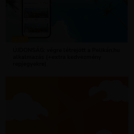
HÍREK
ÚJDONSÁG: végre létrejött a Pelikán.hu
alkalmazás (+extra kedvezmény
repjegyekre)