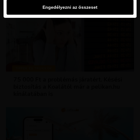
Engedélyezni az összeset
TIPPEK ÉS TRÜKKÖK
75 000 Ft a problémás járatért. Késési
biztosítás a Koalától már a pelikan.hu
kínálatában is