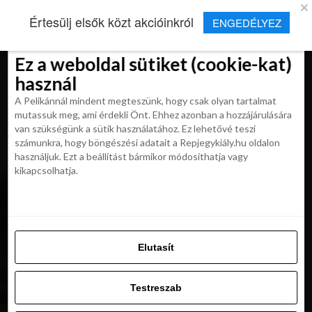
×
Új Repjegykirály alkalmazás
Értesülj elsők közt akcióinkról
ENGEDÉLYEZ
Beleegyezés
Beleegyezés
Részletek
Részletek
Sütikről
Sütikről
Telepítés
Aktuális hírek, cikkek és TOP utazási
ajánlatok egy kattintásnyira.
Ez a weboldal sütiket (cookie-kat)
Ez a weboldal sütiket (cookie-kat)
használ
használ
A Pelikánnál mindent megteszünk, hogy csak olyan tartalmat
A Pelikánnál mindent megteszünk, hogy csak olyan tartalmat
mutassuk meg, ami érdekli Önt. Ehhez azonban a hozzájárulására
mutassuk meg, ami érdekli Önt. Ehhez azonban a hozzájárulására
van szükségünk a sütik használatához. Ez lehetővé teszi
van szükségünk a sütik használatához. Ez lehetővé teszi
számunkra, hogy böngészési adatait a Repjegykiály.hu oldalon
All posts tagged "szardinia"
számunkra, hogy böngészési adatait a Repjegykiály.hu oldalon
használjuk. Ezt a beállítást bármikor módosíthatja vagy
használjuk. Ezt a beállítást bármikor módosíthatja vagy
kikapcsolhatja.
kikapcsolhatja.
KIRÁLY REPJEGYEK
Szardínia déli része, Cagliari Budapestről
májusban 26 240 Ft-tól
Elutasít
Elutasít
UTAZÁSOK
NAP AJÁNLATA: repjegyes utazás Budapestről
Testreszab
Szardíniára kiváló hotellel 107 900 Ft-tól
Testreszab
Engedélyezni az összeset