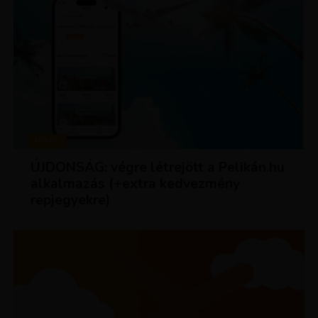
HÍREK
ÚJDONSÁG: végre létrejött a Pelikán.hu
alkalmazás (+extra kedvezmény
repjegyekre)