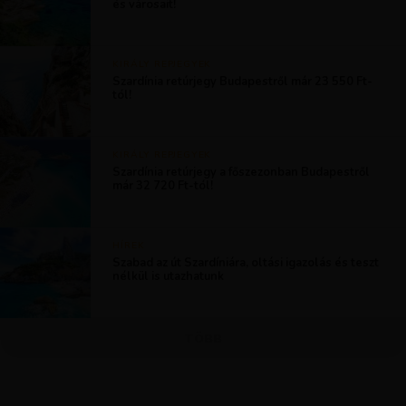
és városait!
KIRÁLY REPJEGYEK
Szardínia retúrjegy Budapestről már 23 550 Ft-
tól!
KIRÁLY REPJEGYEK
Szardínia retúrjegy a főszezonban Budapestről
már 32 720 Ft-tól!
HÍREK
Szabad az út Szardíniára, oltási igazolás és teszt
nélkül is utazhatunk
TÖBB