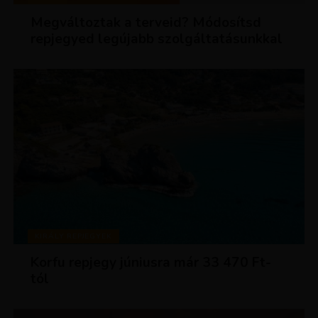
Megváltoztak a terveid? Módosítsd
repjegyed legújabb szolgáltatásunkkal
KIRÁLY REPJEGYEK
Korfu repjegy júniusra már 33 470 Ft-
tól