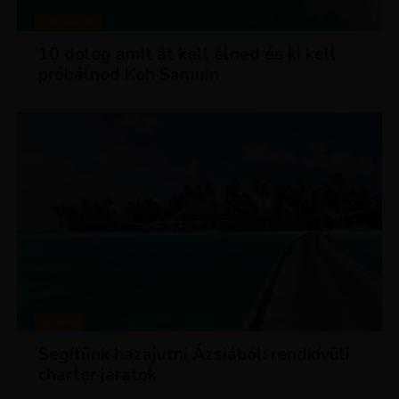
MAGAZIN
10 dolog amit át kell élned és ki kell
próbálnod Koh Samuin
HÍREK
Segítünk hazajutni Ázsiából: rendkívüli
charter járatok