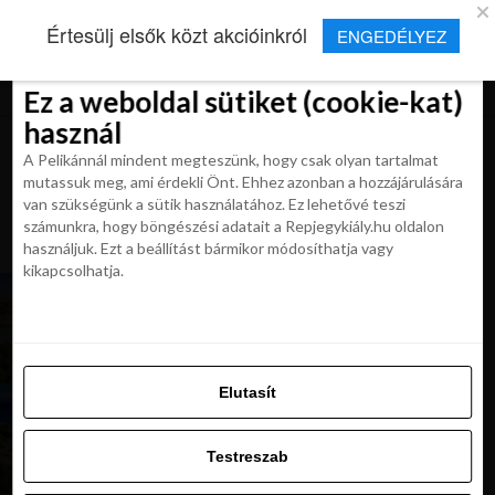
×
Új Repjegykirály alkalmazás
Értesülj elsők közt akcióinkról
ENGEDÉLYEZ
Beleegyezés
Beleegyezés
Részletek
Részletek
Sütikről
Sütikről
Telepítés
Aktuális hírek, cikkek és TOP utazási
ajánlatok egy kattintásnyira.
Ez a weboldal sütiket (cookie-kat)
Ez a weboldal sütiket (cookie-kat)
használ
használ
A Pelikánnál mindent megteszünk, hogy csak olyan tartalmat
A Pelikánnál mindent megteszünk, hogy csak olyan tartalmat
mutassuk meg, ami érdekli Önt. Ehhez azonban a hozzájárulására
mutassuk meg, ami érdekli Önt. Ehhez azonban a hozzájárulására
van szükségünk a sütik használatához. Ez lehetővé teszi
van szükségünk a sütik használatához. Ez lehetővé teszi
számunkra, hogy böngészési adatait a Repjegykiály.hu oldalon
All posts tagged "Szardinia olcson"
számunkra, hogy böngészési adatait a Repjegykiály.hu oldalon
használjuk. Ezt a beállítást bármikor módosíthatja vagy
használjuk. Ezt a beállítást bármikor módosíthatja vagy
kikapcsolhatja.
kikapcsolhatja.
KIRÁLY REPJEGYEK
Hoppá! Szardínia retúrjegy már 20 175 Ft-tól!
Elutasít
Elutasít
MAGAZIN
Fedezd fel Szardínia legnépszerűbb strandjait
Testreszab
és városait!
Testreszab
Engedélyezni az összeset