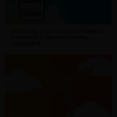
HÍREK
ÚJDONSÁG: végre létrejött a Pelikán.hu
alkalmazás (+extra kedvezmény
repjegyekre)
HÍREK