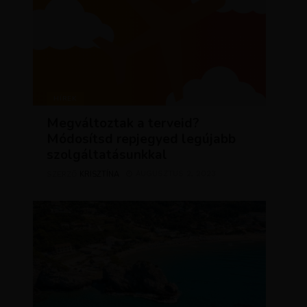
HÍREK
Megváltoztak a terveid?
Módosítsd repjegyed legújabb
szolgáltatásunkkal
KRISZTÍNA
AUGUSZTUS 2, 2023
SZERZŐ