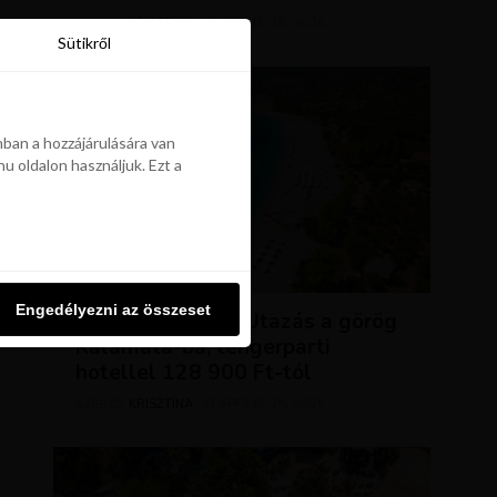
KRISZTÍNA
ÁPRILIS 28, 2026
SZERZŐ
Sütikről
Sütikről
ban a hozzájárulására van
u oldalon használjuk. Ezt a
ban a hozzájárulására van
u oldalon használjuk. Ezt a
UTAZÁSOK
Engedélyezni az összeset
Engedélyezni az összeset
NAP AJÁNLATA: Utazás a görög
Kalamata-ba, tengerparti
hotellel 128 900 Ft-tól
KRISZTÍNA
ÁPRILIS 28, 2026
SZERZŐ