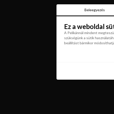
Beleegyezés
Beleegyezés
Ez a weboldal sü
Ez a weboldal sü
A Pelikánnál mindent megteszün
szükségünk a sütik használatáho
A Pelikánnál mindent megteszün
beállítást bármikor módosíthatj
szükségünk a sütik használatáho
beállítást bármikor módosíthatj