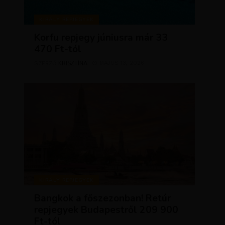
KIRÁLY REPJEGYEK
Korfu repjegy júniusra már 33
470 Ft-tól
KRISZTÍNA
MÁJUS 13, 2026
SZERZŐ
KIRÁLY REPJEGYEK
Bangkok a főszezonban! Retúr
repjegyek Budapestről 209 900
Ft-tól