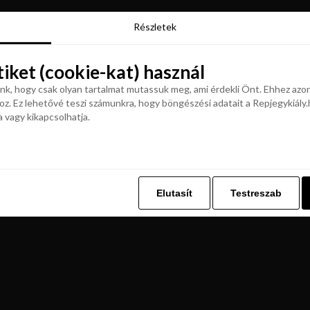
Részletek
Részletek
tiket (cookie-kat) használ
tiket (cookie-kat) használ
k, hogy csak olyan tartalmat mutassuk meg, ami érdekli Önt. Ehhez azon
z. Ez lehetővé teszi számunkra, hogy böngészési adatait a Repjegykiály.h
k, hogy csak olyan tartalmat mutassuk meg, ami érdekli Önt. Ehhez azon
a vagy kikapcsolhatja.
z. Ez lehetővé teszi számunkra, hogy böngészési adatait a Repjegykiály.h
a vagy kikapcsolhatja.
Elutasít
Testreszab
Elutasít
Testreszab