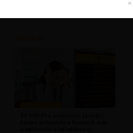
Ajánljuk:
TIPPEK ÉS TRÜKKÖK
75 000 Ft a problémás járatért.
Késési biztosítás a Koalától már
a pelikan.hu kínálatában is