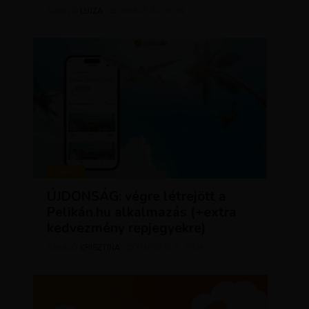
LUJZA
ÁPRILIS 23, 2024
SZERZŐ
HÍREK
ÚJDONSÁG: végre létrejött a
Pelikán.hu alkalmazás (+extra
kedvezmény repjegyekre)
KRISZTÍNA
MÁRCIUS 11, 2024
SZERZŐ