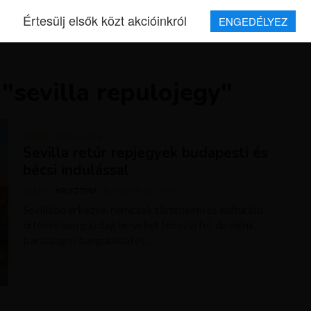
Értesülj elsők közt akcióinkról
ENGEDÉLYEZ
REPJEGYEK
MAGAZIN
UTAZÁSOK
HÍREK
RÓLUNK
"sevilla repulojegy"
KIRÁLY REPJEGYEK
Sevilla retúr repjegyek budapesti és
bécsi indulással
SZERZŐ
KRISZTÍNA
MÁJUS 23, 2025
Sevillába érkezve, nemcsak történelmi és kulturális
értékekben gazdag helyeket fedezel fel, de élénk,
barátságos hangulattal és...