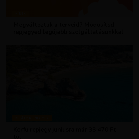
HÍREK
Megváltoztak a terveid? Módosítsd
repjegyed legújabb szolgáltatásunkkal
KIRÁLY REPJEGYEK
Korfu repjegy júniusra már 33 470 Ft-
tól