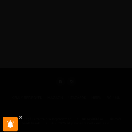
KIRÁLY REPJEGYEK
MAGAZIN
UTAZÁSOK
HÍREK
RÓLUNK
GYIK
Illegális tartalom bejelentése
Sütik beállítása
Hírlevél-
beállítások
2004 - 2025 © pelicantravel.com s.r.o.