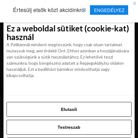
×
Új Repjegykirály alkalmazás
Értesülj elsők közt akcióinkról
ENGEDÉLYEZ
Beleegyezés
Beleegyezés
Részletek
Részletek
Sütikről
Sütikről
Telepítés
Aktuális hírek, cikkek és TOP utazási
ajánlatok egy kattintásnyira.
Ez a weboldal sütiket (cookie-kat)
Ez a weboldal sütiket (cookie-kat)
használ
használ
A Pelikánnál mindent megteszünk, hogy csak olyan tartalmat
A Pelikánnál mindent megteszünk, hogy csak olyan tartalmat
mutassuk meg, ami érdekli Önt. Ehhez azonban a hozzájárulására
mutassuk meg, ami érdekli Önt. Ehhez azonban a hozzájárulására
van szükségünk a sütik használatához. Ez lehetővé teszi
van szükségünk a sütik használatához. Ez lehetővé teszi
számunkra, hogy böngészési adatait a Repjegykiály.hu oldalon
All posts tagged "róma ősszel"
számunkra, hogy böngészési adatait a Repjegykiály.hu oldalon
használjuk. Ezt a beállítást bármikor módosíthatja vagy
használjuk. Ezt a beállítást bármikor módosíthatja vagy
kikapcsolhatja.
kikapcsolhatja.
KIRÁLY REPJEGYEK
Őszi színek a világban: “SPOROLJ” és repülj
Rómába októberben 8 912 Ft-tól!
Elutasít
Elutasít
Testreszab
Ajánljuk:
Testreszab
Engedélyezni az összeset