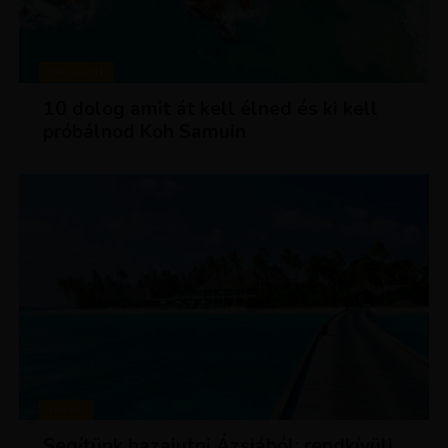
MAGAZIN
10 dolog amit át kell élned és ki kell
próbálnod Koh Samuin
HÍREK
Segítünk hazajutni Ázsiából: rendkívüli