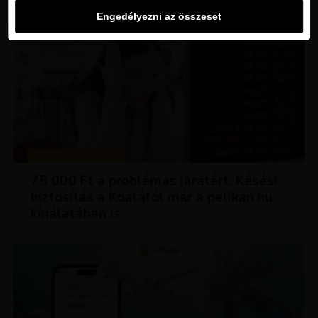
Engedélyezni az összeset
TIPPEK ÉS TRÜKKÖK
75 000 Ft a problémás járatért. Késési
biztosítás a Koalától már a pelikan.hu
kínálatában is