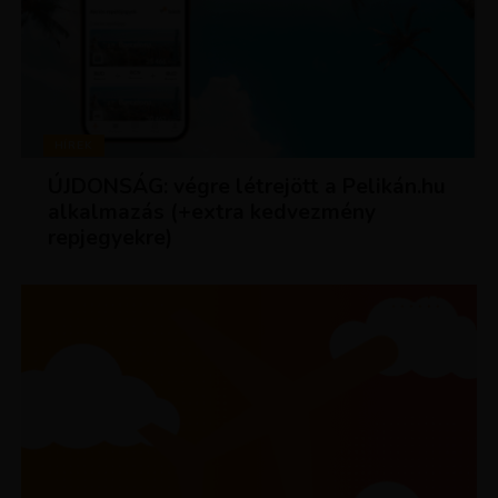
HÍREK
ÚJDONSÁG: végre létrejött a Pelikán.hu
alkalmazás (+extra kedvezmény
repjegyekre)