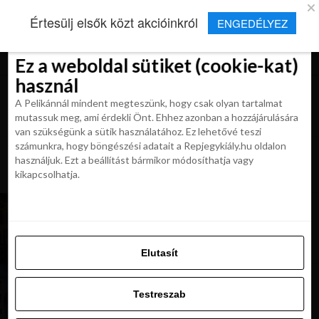
×
Új Repjegykirály alkalmazás
Értesülj elsők közt akcióinkról
ENGEDÉLYEZ
Beleegyezés
Beleegyezés
Részletek
Részletek
Sütikről
Sütikről
Telepítés
Aktuális hírek, cikkek és TOP utazási
ajánlatok egy kattintásnyira.
Ez a weboldal sütiket (cookie-kat)
Ez a weboldal sütiket (cookie-kat)
használ
használ
A Pelikánnál mindent megteszünk, hogy csak olyan tartalmat
A Pelikánnál mindent megteszünk, hogy csak olyan tartalmat
mutassuk meg, ami érdekli Önt. Ehhez azonban a hozzájárulására
mutassuk meg, ami érdekli Önt. Ehhez azonban a hozzájárulására
van szükségünk a sütik használatához. Ez lehetővé teszi
van szükségünk a sütik használatához. Ez lehetővé teszi
számunkra, hogy böngészési adatait a Repjegykiály.hu oldalon
All posts tagged "repulojegy
számunkra, hogy böngészési adatait a Repjegykiály.hu oldalon
használjuk. Ezt a beállítást bármikor módosíthatja vagy
velencebe"
használjuk. Ezt a beállítást bármikor módosíthatja vagy
kikapcsolhatja.
kikapcsolhatja.
MAGAZIN
Ízig-vérig Velence! Kihagyhatatlan látnivalók a
vízen fekvő városban!
Elutasít
Elutasít
Testreszab
KIRÁLY REPJEGYEK
Retúr repjegy Budapestről Velencébe 16 840
Testreszab
Ft-tól
Engedélyezni az összeset