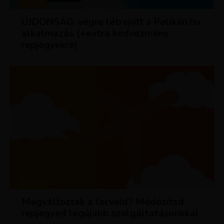
HÍREK
ÚJDONSÁG: végre létrejött a Pelikán.hu
alkalmazás (+extra kedvezmény
repjegyekre)
HÍREK
Megváltoztak a terveid? Módosítsd
repjegyed legújabb szolgáltatásunkkal