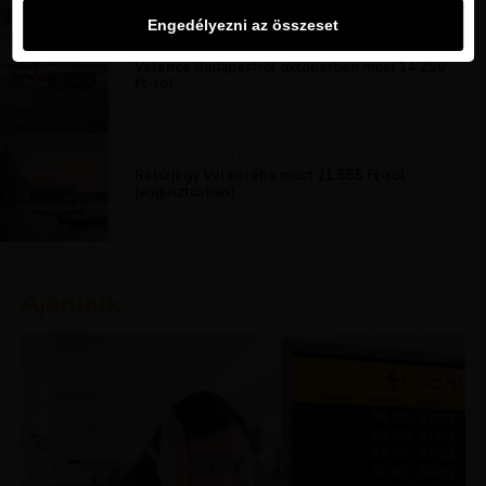
Engedélyezni az összeset
EURÓPA
Velence Budapestről októberben most 14 250
Ft-tól
KIRÁLY REPJEGYEK
Retúrjegy Velencébe most 21 555 Ft-tól
(augusztusban)
Ajánljuk: