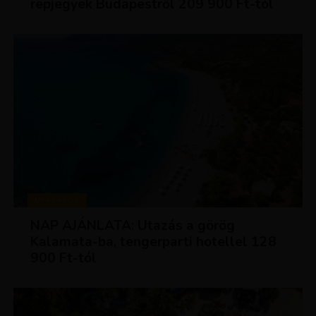
repjegyek Budapestről 209 900 Ft-tól
UTAZÁSOK
NAP AJÁNLATA: Utazás a görög
Kalamata-ba, tengerparti hotellel 128
900 Ft-tól