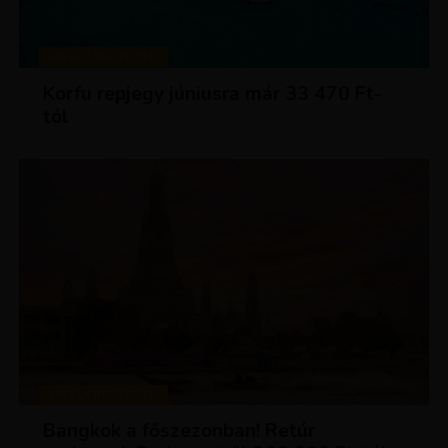
KIRÁLY REPJEGYEK
Korfu repjegy júniusra már 33 470 Ft-
tól
KIRÁLY REPJEGYEK
Bangkok a főszezonban! Retúr