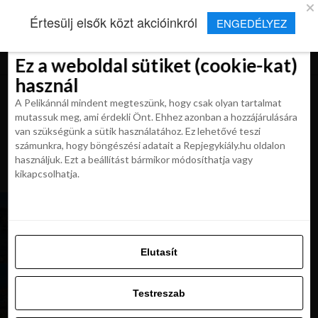
×
Új Repjegykirály alkalmazás
Értesülj elsők közt akcióinkról
ENGEDÉLYEZ
Beleegyezés
Beleegyezés
Részletek
Részletek
Sütikről
Sütikről
Telepítés
Aktuális hírek, cikkek és TOP utazási
ajánlatok egy kattintásnyira.
Ez a weboldal sütiket (cookie-kat)
Ez a weboldal sütiket (cookie-kat)
használ
használ
A Pelikánnál mindent megteszünk, hogy csak olyan tartalmat
A Pelikánnál mindent megteszünk, hogy csak olyan tartalmat
mutassuk meg, ami érdekli Önt. Ehhez azonban a hozzájárulására
mutassuk meg, ami érdekli Önt. Ehhez azonban a hozzájárulására
van szükségünk a sütik használatához. Ez lehetővé teszi
van szükségünk a sütik használatához. Ez lehetővé teszi
számunkra, hogy böngészési adatait a Repjegykiály.hu oldalon
All posts tagged "repjegy
számunkra, hogy böngészési adatait a Repjegykiály.hu oldalon
használjuk. Ezt a beállítást bármikor módosíthatja vagy
dubrovnikba"
használjuk. Ezt a beállítást bármikor módosíthatja vagy
kikapcsolhatja.
kikapcsolhatja.
KIRÁLY REPJEGYEK
A gyönyörű Dubrovnik Bécsből 19 885 Ft-tól
(szeptemberben)
Elutasít
Elutasít
Testreszab
KIRÁLY REPJEGYEK
A gyönyörű Dubrovnik Bécsből 12 930 Ft-tól
Testreszab
(júniusban)
Engedélyezni az összeset