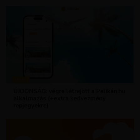
HÍREK
ÚJDONSÁG: végre létrejött a Pelikán.hu
alkalmazás (+extra kedvezmény
repjegyekre)