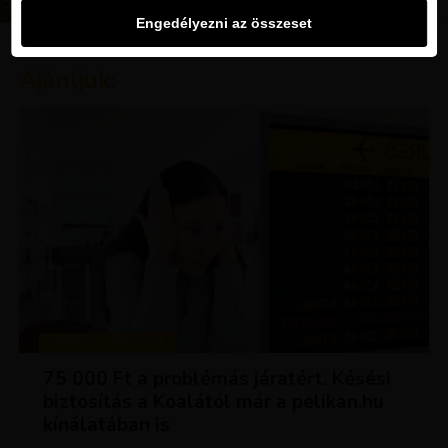
Engedélyezni az összeset
Ajánljuk:
TIPPEK ÉS TRÜKKÖK
75 000 Ft a problémás járatért. Késési
biztosítás a Koalától már a pelikan.hu
kínálatában is