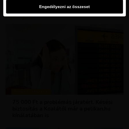
Engedélyezni az összeset
Ajánljuk:
TIPPEK ÉS TRÜKKÖK
75 000 Ft a problémás járatért. Késési
biztosítás a Koalától már a pelikan.hu
kínálatában is