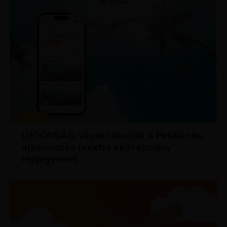
HÍREK
ÚJDONSÁG: végre létrejött a Pelikán.hu
alkalmazás (+extra kedvezmény
repjegyekre)