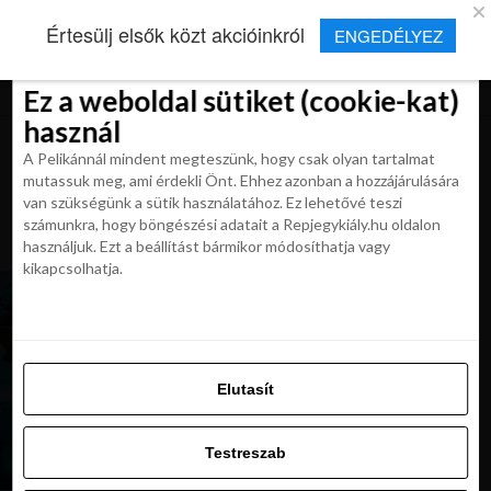
×
Új Repjegykirály alkalmazás
Értesülj elsők közt akcióinkról
ENGEDÉLYEZ
Beleegyezés
Beleegyezés
Részletek
Részletek
Sütikről
Sütikről
Telepítés
Aktuális hírek, cikkek és TOP utazási
ajánlatok egy kattintásnyira.
Ez a weboldal sütiket (cookie-kat)
Ez a weboldal sütiket (cookie-kat)
használ
használ
A Pelikánnál mindent megteszünk, hogy csak olyan tartalmat
A Pelikánnál mindent megteszünk, hogy csak olyan tartalmat
mutassuk meg, ami érdekli Önt. Ehhez azonban a hozzájárulására
mutassuk meg, ami érdekli Önt. Ehhez azonban a hozzájárulására
van szükségünk a sütik használatához. Ez lehetővé teszi
van szükségünk a sütik használatához. Ez lehetővé teszi
számunkra, hogy böngészési adatait a Repjegykiály.hu oldalon
All posts tagged "Palau"
számunkra, hogy böngészési adatait a Repjegykiály.hu oldalon
használjuk. Ezt a beállítást bármikor módosíthatja vagy
használjuk. Ezt a beállítást bármikor módosíthatja vagy
kikapcsolhatja.
kikapcsolhatja.
MAGAZIN
Egy csipetnyi mennyország a Földön – ilyen
Palau!
Elutasít
Elutasít
KIRÁLY REPJEGYEK
Palaun betiltják a napozókrémek használatát
Testreszab
Testreszab
Engedélyezni az összeset