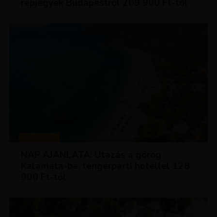
repjegyek Budapestről 209 900 Ft-tól
UTAZÁSOK
NAP AJÁNLATA: Utazás a görög
Kalamata-ba, tengerparti hotellel 128
900 Ft-tól