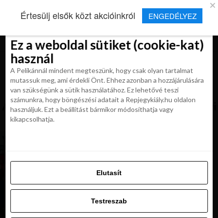
×
Új Repjegykirály alkalmazás
Értesülj elsők közt akcióinkról
ENGEDÉLYEZ
Beleegyezés
Beleegyezés
Részletek
Részletek
Sütikről
Sütikről
Telepítés
Aktuális hírek, cikkek és TOP utazási
ajánlatok egy kattintásnyira.
Ez a weboldal sütiket (cookie-kat)
Ez a weboldal sütiket (cookie-kat)
használ
használ
A Pelikánnál mindent megteszünk, hogy csak olyan tartalmat
A Pelikánnál mindent megteszünk, hogy csak olyan tartalmat
mutassuk meg, ami érdekli Önt. Ehhez azonban a hozzájárulására
mutassuk meg, ami érdekli Önt. Ehhez azonban a hozzájárulására
van szükségünk a sütik használatához. Ez lehetővé teszi
van szükségünk a sütik használatához. Ez lehetővé teszi
számunkra, hogy böngészési adatait a Repjegykiály.hu oldalon
All posts tagged "legszebb karacsonyi
számunkra, hogy böngészési adatait a Repjegykiály.hu oldalon
használjuk. Ezt a beállítást bármikor módosíthatja vagy
vasarok"
használjuk. Ezt a beállítást bármikor módosíthatja vagy
kikapcsolhatja.
kikapcsolhatja.
MAGAZIN
Hangolódj az ünnepekre! Legszebb karácsonyi
vásárok a közelben
Elutasít
Elutasít
Testreszab
MAGAZIN
Hangolódj az ünnepekre 2.rész: A világ
Testreszab
legszebb karácsonyi vásárai
Engedélyezni az összeset