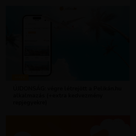
HÍREK
ÚJDONSÁG: végre létrejött a Pelikán.hu
alkalmazás (+extra kedvezmény
repjegyekre)