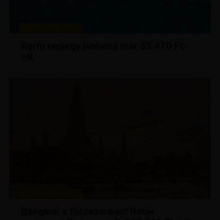
KIRÁLY REPJEGYEK
Korfu repjegy júniusra már 33 470 Ft-
tól
KIRÁLY REPJEGYEK
Bangkok a főszezonban! Retúr