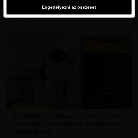
Engedélyezni az összeset
Ajánljuk:
TIPPEK ÉS TRÜKKÖK
75 000 Ft a problémás járatért. Késési
biztosítás a Koalától már a pelikan.hu
kínálatában is