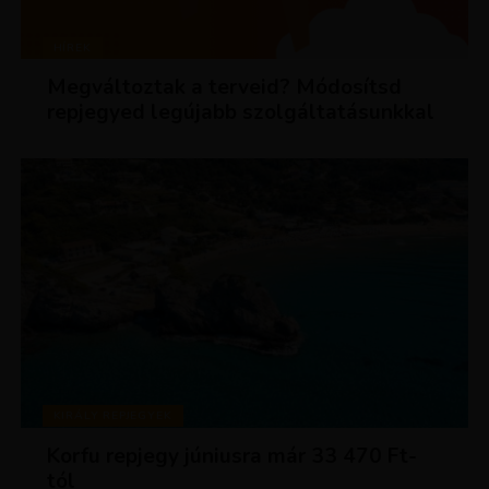
HÍREK
Megváltoztak a terveid? Módosítsd
repjegyed legújabb szolgáltatásunkkal
KIRÁLY REPJEGYEK
Korfu repjegy júniusra már 33 470 Ft-
tól