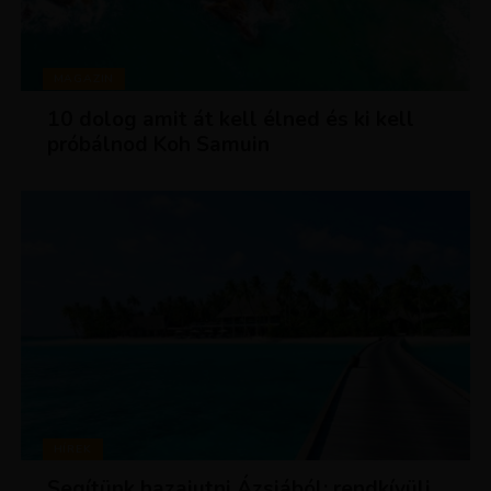
MAGAZIN
10 dolog amit át kell élned és ki kell
próbálnod Koh Samuin
HÍREK
Segítünk hazajutni Ázsiából: rendkívüli