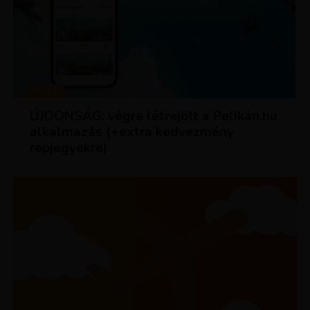
HÍREK
ÚJDONSÁG: végre létrejött a Pelikán.hu
alkalmazás (+extra kedvezmény
repjegyekre)