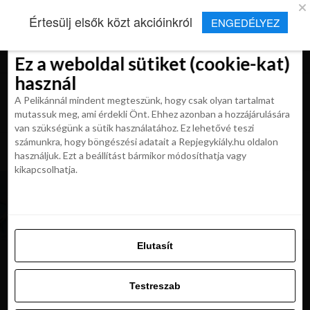
×
Új Repjegykirály alkalmazás
Értesülj elsők közt akcióinkról
ENGEDÉLYEZ
Beleegyezés
Beleegyezés
Részletek
Részletek
Sütikről
Sütikről
Telepítés
Aktuális hírek, cikkek és TOP utazási
ajánlatok egy kattintásnyira.
Ez a weboldal sütiket (cookie-kat)
Ez a weboldal sütiket (cookie-kat)
használ
használ
A Pelikánnál mindent megteszünk, hogy csak olyan tartalmat
A Pelikánnál mindent megteszünk, hogy csak olyan tartalmat
mutassuk meg, ami érdekli Önt. Ehhez azonban a hozzájárulására
mutassuk meg, ami érdekli Önt. Ehhez azonban a hozzájárulására
van szükségünk a sütik használatához. Ez lehetővé teszi
van szükségünk a sütik használatához. Ez lehetővé teszi
számunkra, hogy böngészési adatait a Repjegykiály.hu oldalon
All posts tagged "elso utazas"
számunkra, hogy böngészési adatait a Repjegykiály.hu oldalon
használjuk. Ezt a beállítást bármikor módosíthatja vagy
használjuk. Ezt a beállítást bármikor módosíthatja vagy
kikapcsolhatja.
kikapcsolhatja.
TIPPEK ÉS TRÜKKÖK
Kisokos: Ezt kell tudnod az első repülőutad
előtt. Aprólékos útmutatás
Elutasít
Elutasít
Testreszab
Ajánljuk:
Testreszab
Engedélyezni az összeset