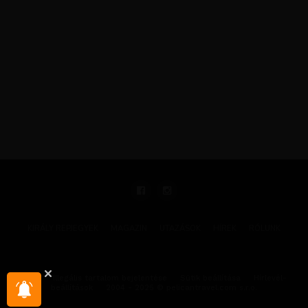
KIRÁLY REPJEGYEK
MAGAZIN
UTAZÁSOK
HÍREK
RÓLUNK
GYIK
Illegális tartalom bejelentése
Sütik beállítása
Hírlevél-
beállítások
2004 - 2025 © pelicantravel.com s.r.o.