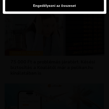
Engedélyezni az összeset
TIPPEK ÉS TRÜKKÖK
75 000 Ft a problémás járatért. Késési
biztosítás a Koalától már a pelikan.hu
kínálatában is