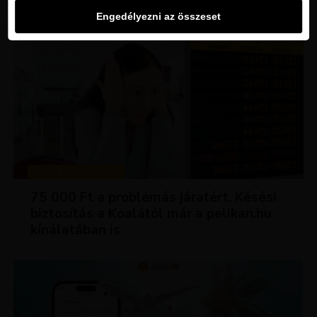
Engedélyezni az összeset
TIPPEK ÉS TRÜKKÖK
75 000 Ft a problémás járatért. Késési
biztosítás a Koalától már a pelikan.hu
kínálatában is