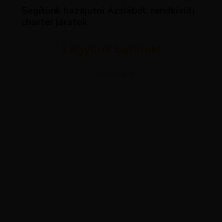
Segítünk hazajutni Ázsiából: rendkívüli
charter járatok
Legyünk barátok!
ADVERTISEMENT