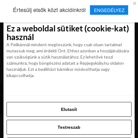
×
Új Repjegykirály alkalmazás
Értesülj elsők közt akcióinkról
ENGEDÉLYEZ
Beleegyezés
Beleegyezés
Részletek
Részletek
Sütikről
Sütikről
Telepítés
Aktuális hírek, cikkek és TOP utazási
ajánlatok egy kattintásnyira.
Ez a weboldal sütiket (cookie-kat)
Ez a weboldal sütiket (cookie-kat)
használ
használ
A Pelikánnál mindent megteszünk, hogy csak olyan tartalmat
A Pelikánnál mindent megteszünk, hogy csak olyan tartalmat
mutassuk meg, ami érdekli Önt. Ehhez azonban a hozzájárulására
mutassuk meg, ami érdekli Önt. Ehhez azonban a hozzájárulására
van szükségünk a sütik használatához. Ez lehetővé teszi
van szükségünk a sütik használatához. Ez lehetővé teszi
számunkra, hogy böngészési adatait a Repjegykiály.hu oldalon
All posts tagged "egyesült királyság
számunkra, hogy böngészési adatait a Repjegykiály.hu oldalon
használjuk. Ezt a beállítást bármikor módosíthatja vagy
hírek"
használjuk. Ezt a beállítást bármikor módosíthatja vagy
kikapcsolhatja.
kikapcsolhatja.
HÍREK
Az Egyesült Királyság szigorít! Mit kell tudni az új
beutazási feltételekről?
Elutasít
Elutasít
Testreszab
Testreszab
Ajánljuk:
Engedélyezni az összeset