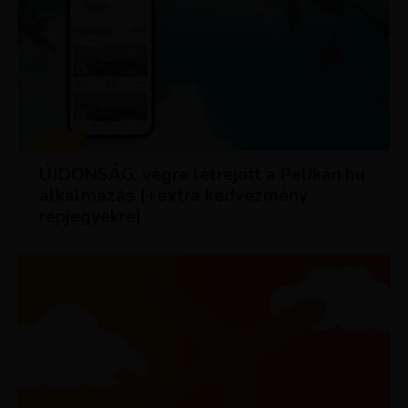
HÍREK
ÚJDONSÁG: végre létrejött a Pelikán.hu
alkalmazás (+extra kedvezmény
repjegyekre)