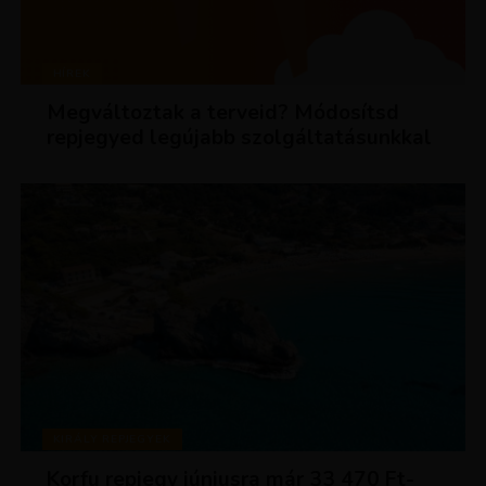
HÍREK
Megváltoztak a terveid? Módosítsd
repjegyed legújabb szolgáltatásunkkal
KIRÁLY REPJEGYEK
Korfu repjegy júniusra már 33 470 Ft-