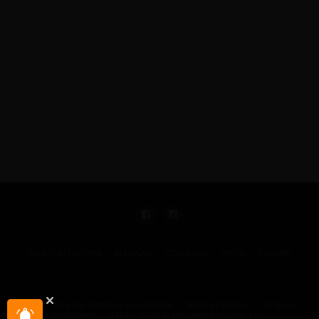
KIRÁLY REPJEGYEK
MAGAZIN
UTAZÁSOK
HÍREK
RÓLUNK
GYIK
Illegális tartalom bejelentése
Sütik beállítása
Hírlevél-
beállítások
2004 - 2025 © pelicantravel.com s.r.o.