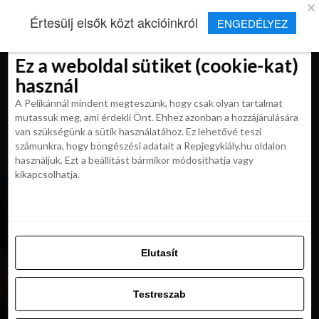
×
Új Repjegykirály alkalmazás
Értesülj elsők közt akcióinkról
ENGEDÉLYEZ
Beleegyezés
Beleegyezés
Részletek
Részletek
Sütikről
Sütikről
Telepítés
Aktuális hírek, cikkek és TOP utazási
ajánlatok egy kattintásnyira.
Ez a weboldal sütiket (cookie-kat)
Ez a weboldal sütiket (cookie-kat)
használ
használ
A Pelikánnál mindent megteszünk, hogy csak olyan tartalmat
A Pelikánnál mindent megteszünk, hogy csak olyan tartalmat
mutassuk meg, ami érdekli Önt. Ehhez azonban a hozzájárulására
mutassuk meg, ami érdekli Önt. Ehhez azonban a hozzájárulására
van szükségünk a sütik használatához. Ez lehetővé teszi
van szükségünk a sütik használatához. Ez lehetővé teszi
számunkra, hogy böngészési adatait a Repjegykiály.hu oldalon
All posts tagged "dubaj ujdonsagok"
számunkra, hogy böngészési adatait a Repjegykiály.hu oldalon
használjuk. Ezt a beállítást bármikor módosíthatja vagy
használjuk. Ezt a beállítást bármikor módosíthatja vagy
kikapcsolhatja.
kikapcsolhatja.
MAGAZIN
Mi újság Dubajban? 2025 új élménylehetőségei,
szállodái és éttermei
Elutasít
Elutasít
HÍREK
Hamarosan felszállnak az első repülő taxik
Testreszab
Dubajban
Testreszab
Engedélyezni az összeset