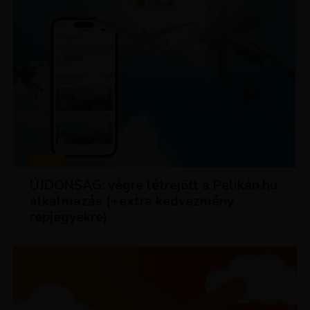
HÍREK
ÚJDONSÁG: végre létrejött a Pelikán.hu
alkalmazás (+extra kedvezmény
repjegyekre)