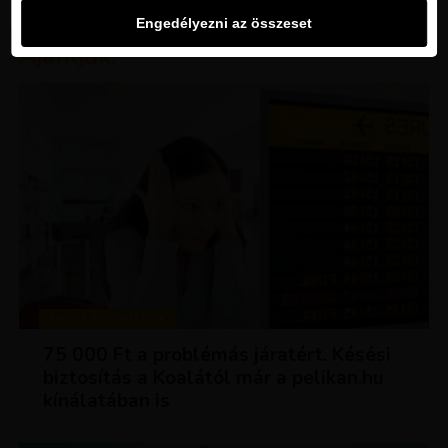
Engedélyezni az összeset
Ajánljuk:
TIPPEK ÉS TRÜKKÖK
75 000 Ft a problémás járatért. Késési
biztosítás a Koalától már a pelikan.hu
kínálatában is