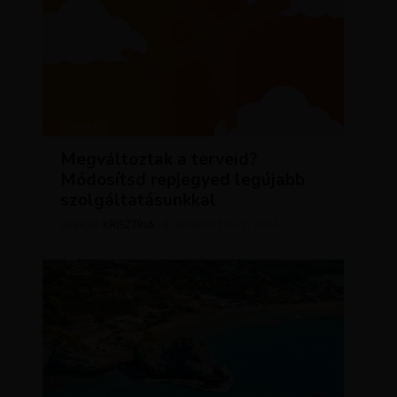
HÍREK
Megváltoztak a terveid?
Módosítsd repjegyed legújabb
szolgáltatásunkkal
KRISZTÍNA
AUGUSZTUS 2, 2023
SZERZŐ