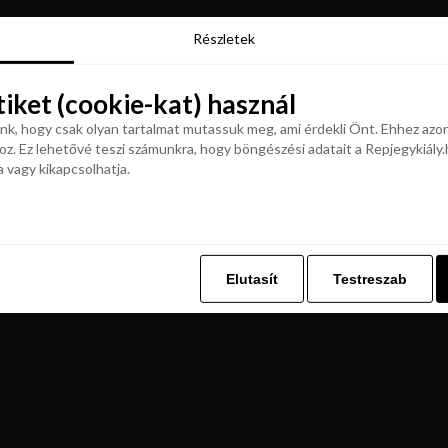
Részletek
Részletek
tiket (cookie-kat) használ
tiket (cookie-kat) használ
k, hogy csak olyan tartalmat mutassuk meg, ami érdekli Önt. Ehhez azon
z. Ez lehetővé teszi számunkra, hogy böngészési adatait a Repjegykiály.h
k, hogy csak olyan tartalmat mutassuk meg, ami érdekli Önt. Ehhez azon
a vagy kikapcsolhatja.
z. Ez lehetővé teszi számunkra, hogy böngészési adatait a Repjegykiály.h
a vagy kikapcsolhatja.
Elutasít
Testreszab
Elutasít
Testreszab