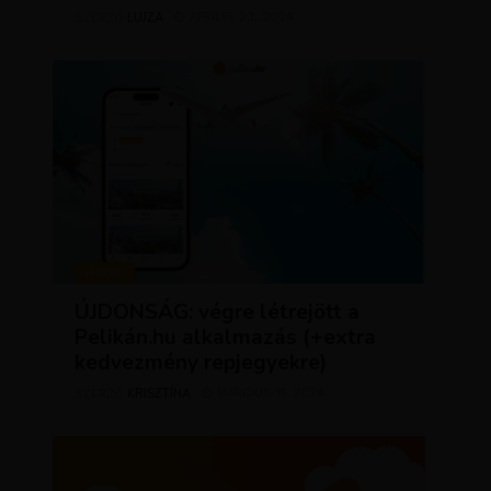
LUJZA
ÁPRILIS 23, 2024
SZERZŐ
HÍREK
ÚJDONSÁG: végre létrejött a
Pelikán.hu alkalmazás (+extra
kedvezmény repjegyekre)
KRISZTÍNA
MÁRCIUS 11, 2024
SZERZŐ