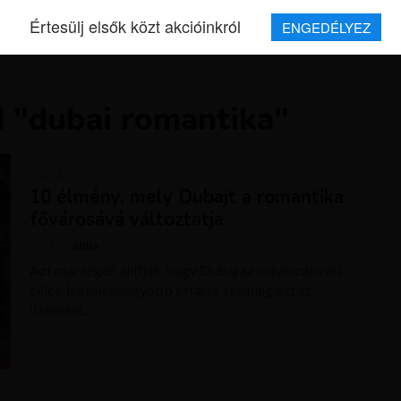
Értesülj elsők közt akcióinkról
ENGEDÉLYEZ
REPJEGYEK
MAGAZIN
UTAZÁSOK
HÍREK
RÓLUNK
d "dubai romantika"
MAGAZIN
10 élmény, mely Dubajt a romantika
fővárosává változtatja
SZERZŐ
ANNA
SZEPTEMBER 28, 2021
Azt már régen állítjuk, hogy Dubaj az univerzális úti
célok legeslegnagyobb sztárja. Jelenleg ezt az
üzenetet...