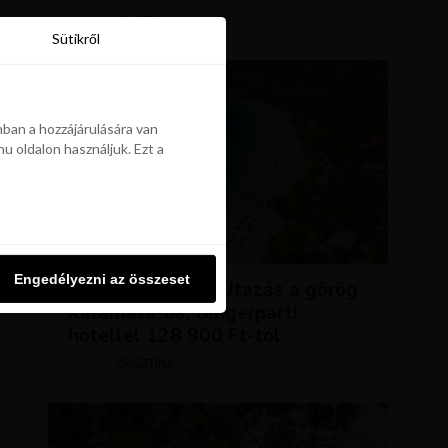
KRISZTÍNA
ÁPRILIS 28, 2026
SZERZŐ
Sütikről
Sütikről
ban a hozzájárulására van
u oldalon használjuk. Ezt a
ban a hozzájárulására van
u oldalon használjuk. Ezt a
UTAZÁSOK
Engedélyezni az összeset
Engedélyezni az összeset
NAP AJÁNLATA: Utazás a görög
Kalamata-ba, tengerparti
hotellel 128 900 Ft-tól
KRISZTÍNA
ÁPRILIS 28, 2026
SZERZŐ