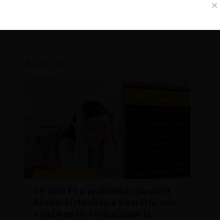
Ajánljuk:
TIPPEK ÉS TRÜKKÖK
75 000 Ft a problémás járatért.
Késési biztosítás a Koalától már
a pelikan.hu kínálatában is