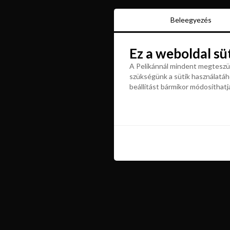
Beleegyezés
Beleegyezés
Ez a weboldal sü
Ez a weboldal sü
A Pelikánnál mindent megteszün
szükségünk a sütik használatáho
A Pelikánnál mindent megteszün
beállítást bármikor módosíthatj
szükségünk a sütik használatáho
beállítást bármikor módosíthatj