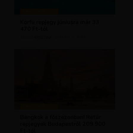
KIRÁLY REPJEGYEK
Korfu repjegy júniusra már 33
470 Ft-tól
KRISZTÍNA
MÁJUS 13, 2026
SZERZŐ
KIRÁLY REPJEGYEK
Bangkok a főszezonban! Retúr
repjegyek Budapestről 209 900
Ft-tól