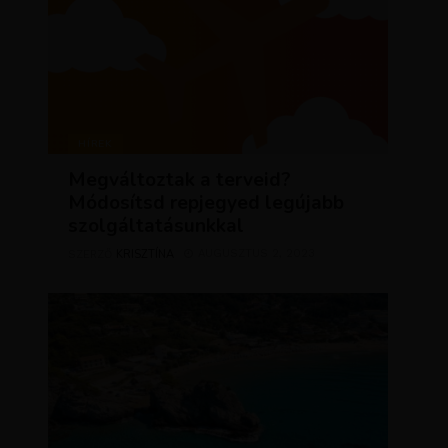
HÍREK
Megváltoztak a terveid?
Módosítsd repjegyed legújabb
szolgáltatásunkkal
KRISZTÍNA
AUGUSZTUS 2, 2023
SZERZŐ