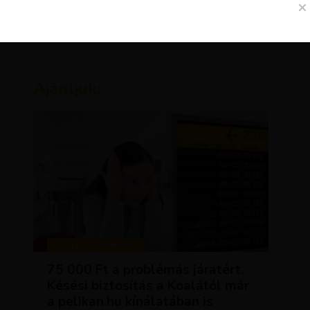
Ajánljuk:
TIPPEK ÉS TRÜKKÖK
75 000 Ft a problémás járatért.
Késési biztosítás a Koalától már
a pelikan.hu kínálatában is