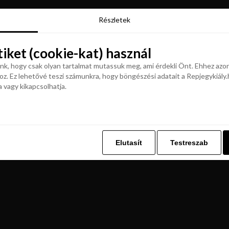
Részletek
Részletek
tiket (cookie-kat) használ
tiket (cookie-kat) használ
k, hogy csak olyan tartalmat mutassuk meg, ami érdekli Önt. Ehhez azon
z. Ez lehetővé teszi számunkra, hogy böngészési adatait a Repjegykiály.h
k, hogy csak olyan tartalmat mutassuk meg, ami érdekli Önt. Ehhez azon
a vagy kikapcsolhatja.
z. Ez lehetővé teszi számunkra, hogy böngészési adatait a Repjegykiály.h
a vagy kikapcsolhatja.
Elutasít
Testreszab
Elutasít
Testreszab