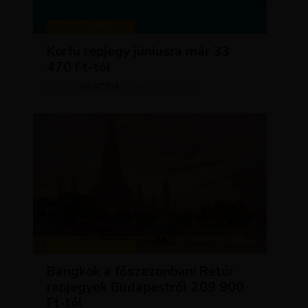
KIRÁLY REPJEGYEK
Korfu repjegy júniusra már 33
470 Ft-tól
KRISZTÍNA
MÁJUS 13, 2026
SZERZŐ
KIRÁLY REPJEGYEK
Bangkok a főszezonban! Retúr
repjegyek Budapestről 209 900
Ft-tól