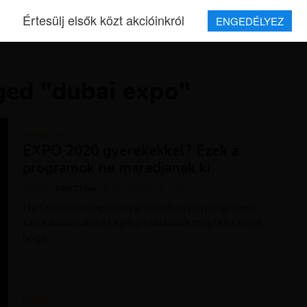
Értesülj elsők közt akcióinkról
ENGEDÉLYEZ
REPJEGYEK
MAGAZIN
UTAZÁSOK
HÍREK
RÓLUNK
ged "dubai expo"
MAGAZIN
EXPO 2020 gyerekekkel? Ezek a
programok ne maradjanak ki
SZERZŐ
KRISZTÍNA
DECEMBER 16, 2021
Ha Dubajban fogtok nyaralni, de olyan programot
kell kitalálni ami az egész családnak megfelel, olyat,
hogy...
HÍREK