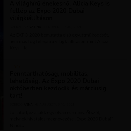
A világhírű énekesnő, Alicia Keys is
fellép az Expo 2020 Dubai
világkiállításon
SZERZŐ
KRISZTÍNA
NOVEMBER 30, 2021
Az EXPO 2020 bemutatta első együttműködését,
nem más fog fellépni a világkiállításon, mint Alicia
Keys. Ha...
HÍREK
Fenntarthatóság, mobilitás,
lehetőség. Az Expo 2020 Dubai
októberben kezdődik és márciusig
tart!
SZERZŐ
ANNA
AUGUSZTUS 16, 2021
Jól látod, ez a cikk egy olyan eseményről szól,
melynek hivatalos megnevezése „Expo 2020 Dubai”.
Nincs...