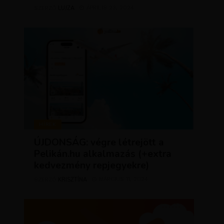
LUJZA
ÁPRILIS 23, 2024
SZERZŐ
HÍREK
ÚJDONSÁG: végre létrejött a
Pelikán.hu alkalmazás (+extra
kedvezmény repjegyekre)
KRISZTÍNA
MÁRCIUS 11, 2024
SZERZŐ