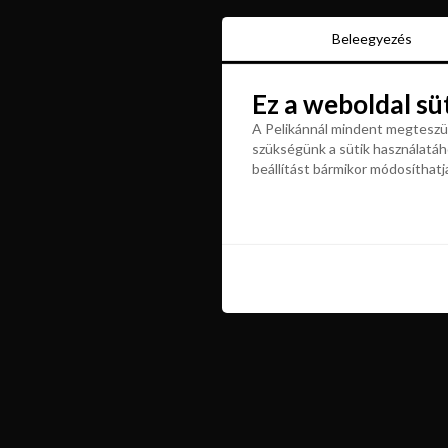
Beleegyezés
Beleegyezés
Ez a weboldal sü
Ez a weboldal sü
A Pelikánnál mindent megteszün
szükségünk a sütik használatáho
A Pelikánnál mindent megteszün
beállítást bármikor módosíthatj
szükségünk a sütik használatáho
beállítást bármikor módosíthatj