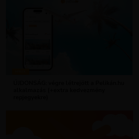
HÍREK
ÚJDONSÁG: végre létrejött a Pelikán.hu
alkalmazás (+extra kedvezmény
repjegyekre)