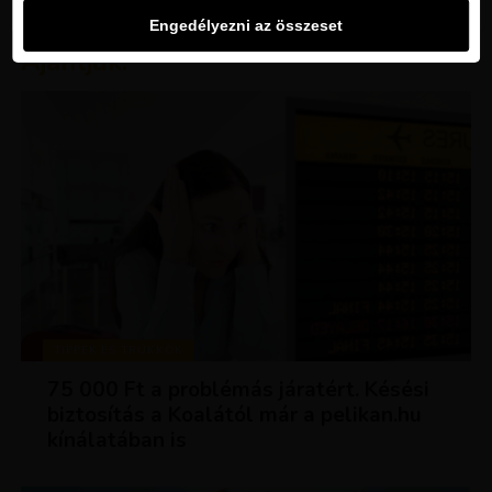
Engedélyezni az összeset
Ajánljuk:
TIPPEK ÉS TRÜKKÖK
75 000 Ft a problémás járatért. Késési
biztosítás a Koalától már a pelikan.hu
kínálatában is