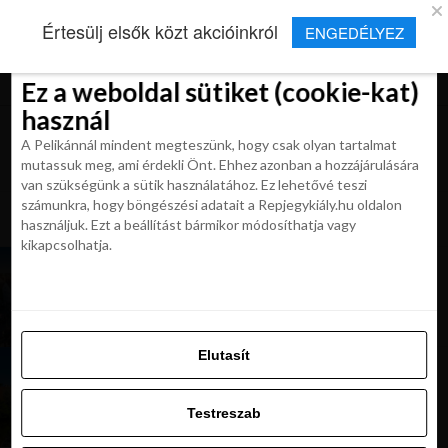
×
Új Repjegykirály alkalmazás
Értesülj elsők közt akcióinkról
ENGEDÉLYEZ
Beleegyezés
Beleegyezés
Részletek
Részletek
Sütikről
Sütikről
Telepítés
Aktuális hírek, cikkek és TOP utazási
ajánlatok egy kattintásnyira.
Ez a weboldal sütiket (cookie-kat)
Ez a weboldal sütiket (cookie-kat)
használ
használ
A Pelikánnál mindent megteszünk, hogy csak olyan tartalmat
A Pelikánnál mindent megteszünk, hogy csak olyan tartalmat
mutassuk meg, ami érdekli Önt. Ehhez azonban a hozzájárulására
mutassuk meg, ami érdekli Önt. Ehhez azonban a hozzájárulására
van szükségünk a sütik használatához. Ez lehetővé teszi
van szükségünk a sütik használatához. Ez lehetővé teszi
számunkra, hogy böngészési adatait a Repjegykiály.hu oldalon
All posts tagged "dania"
számunkra, hogy böngészési adatait a Repjegykiály.hu oldalon
használjuk. Ezt a beállítást bármikor módosíthatja vagy
használjuk. Ezt a beállítást bármikor módosíthatja vagy
kikapcsolhatja.
kikapcsolhatja.
HÍREK
Dánia minden intézkedést eltörölt, úgy
utazhatunk az országba, mint a járvány előtt
Elutasít
Elutasít
MAGAZIN
Dánia Koppenhágán kívül: utazzunk az ország
Testreszab
legészakibb pontjába
Testreszab
Engedélyezni az összeset