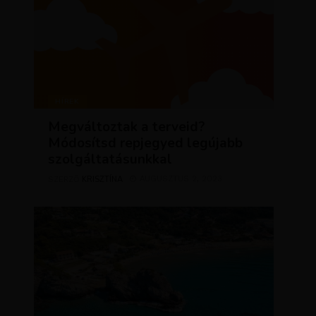
HÍREK
Megváltoztak a terveid?
Módosítsd repjegyed legújabb
szolgáltatásunkkal
KRISZTÍNA
AUGUSZTUS 2, 2023
SZERZŐ