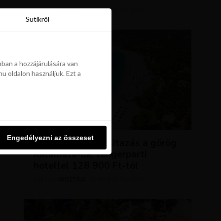
KRISZTÍNA
ÁPRILIS 28, 2026
SZERZŐ
Sütikről
Sütikről
ban a hozzájárulására van
u oldalon használjuk. Ezt a
ban a hozzájárulására van
u oldalon használjuk. Ezt a
UTAZÁSOK
Engedélyezni az összeset
Engedélyezni az összeset
NAP AJÁNLATA: Utazás a görög
Kalamata-ba, tengerparti
hotellel 128 900 Ft-tól
KRISZTÍNA
ÁPRILIS 28, 2026
SZERZŐ