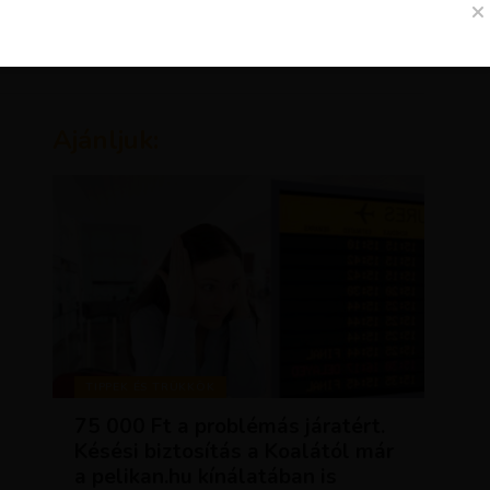
Ajánljuk:
TIPPEK ÉS TRÜKKÖK
75 000 Ft a problémás járatért.
Késési biztosítás a Koalától már
a pelikan.hu kínálatában is