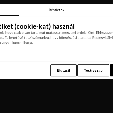
Részletek
Részletek
tiket (cookie-kat) használ
tiket (cookie-kat) használ
k, hogy csak olyan tartalmat mutassuk meg, ami érdekli Önt. Ehhez azon
z. Ez lehetővé teszi számunkra, hogy böngészési adatait a Repjegykiály.h
k, hogy csak olyan tartalmat mutassuk meg, ami érdekli Önt. Ehhez azon
a vagy kikapcsolhatja.
z. Ez lehetővé teszi számunkra, hogy böngészési adatait a Repjegykiály.h
a vagy kikapcsolhatja.
Elutasít
Testreszab
Elutasít
Testreszab