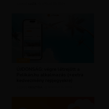
LUJZA
ÁPRILIS 23, 2024
SZERZŐ
HÍREK
ÚJDONSÁG: végre létrejött a
Pelikán.hu alkalmazás (+extra
kedvezmény repjegyekre)
KRISZTÍNA
MÁRCIUS 11, 2024
SZERZŐ