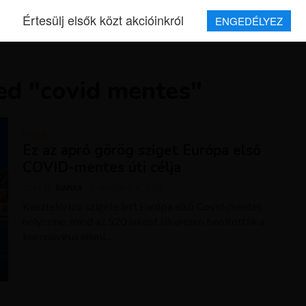
Értesülj elsők közt akcióinkról
ENGEDÉLYEZ
REPJEGYEK
MAGAZIN
UTAZÁSOK
HÍREK
RÓLUNK
ed "covid mentes"
HÍREK
Ez az apró görög sziget Európa első
COVID-mentes úti célja
SZERZŐ
BIANKA
MÁRCIUS 8, 2021
Kasztelórizo szigete lett Európa első Covid-mentes
helyszíne, mind az 520 lakost sikeresen beoltották a
koronavírus elleni...