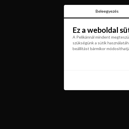
Beleegyezés
Beleegyezés
Ez a weboldal sü
Ez a weboldal sü
A Pelikánnál mindent megteszün
szükségünk a sütik használatáho
A Pelikánnál mindent megteszün
beállítást bármikor módosíthatj
szükségünk a sütik használatáho
beállítást bármikor módosíthatj