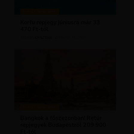
KIRÁLY REPJEGYEK
Korfu repjegy júniusra már 33
470 Ft-tól
KRISZTÍNA
MÁJUS 13, 2026
SZERZŐ
KIRÁLY REPJEGYEK
Bangkok a főszezonban! Retúr
repjegyek Budapestről 209 900
Ft-tól