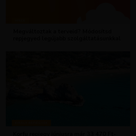
HÍREK
Megváltoztak a terveid? Módosítsd
repjegyed legújabb szolgáltatásunkkal
KIRÁLY REPJEGYEK
Korfu repjegy júniusra már 33 470 Ft-