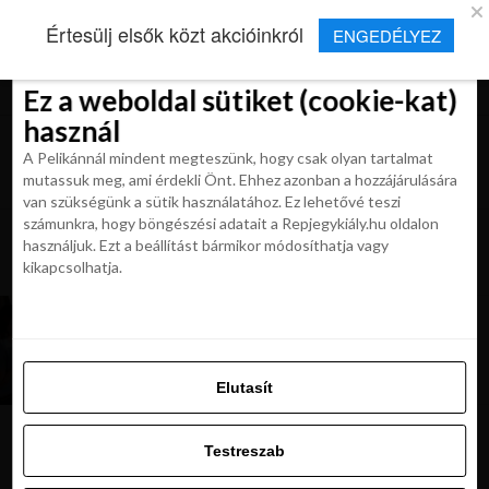
×
Új Repjegykirály alkalmazás
Értesülj elsők közt akcióinkról
ENGEDÉLYEZ
Beleegyezés
Beleegyezés
Részletek
Részletek
Sütikről
Sütikről
Telepítés
Aktuális hírek, cikkek és TOP utazási
ajánlatok egy kattintásnyira.
Ez a weboldal sütiket (cookie-kat)
Ez a weboldal sütiket (cookie-kat)
használ
használ
A Pelikánnál mindent megteszünk, hogy csak olyan tartalmat
A Pelikánnál mindent megteszünk, hogy csak olyan tartalmat
mutassuk meg, ami érdekli Önt. Ehhez azonban a hozzájárulására
mutassuk meg, ami érdekli Önt. Ehhez azonban a hozzájárulására
van szükségünk a sütik használatához. Ez lehetővé teszi
van szükségünk a sütik használatához. Ez lehetővé teszi
számunkra, hogy böngészési adatait a Repjegykiály.hu oldalon
All posts tagged "british airways
számunkra, hogy böngészési adatait a Repjegykiály.hu oldalon
használjuk. Ezt a beállítást bármikor módosíthatja vagy
business osztálya"
használjuk. Ezt a beállítást bármikor módosíthatja vagy
kikapcsolhatja.
kikapcsolhatja.
MAGAZIN
Üdv a klubban. Milyen kényelmet kínál a British
Airways business osztálya?
Elutasít
Elutasít
Testreszab
Testreszab
Ajánljuk:
Engedélyezni az összeset