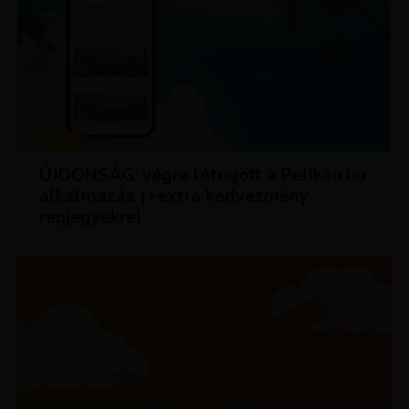
HÍREK
ÚJDONSÁG: végre létrejött a Pelikán.hu
alkalmazás (+extra kedvezmény
repjegyekre)