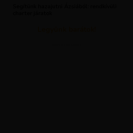
Segítünk hazajutni Ázsiából: rendkívüli
charter járatok
Legyünk barátok!
ADVERTISEMENT