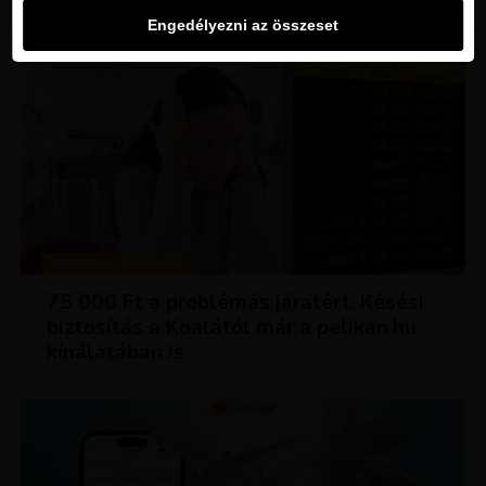
Engedélyezni az összeset
TIPPEK ÉS TRÜKKÖK
75 000 Ft a problémás járatért. Késési
biztosítás a Koalától már a pelikan.hu
kínálatában is