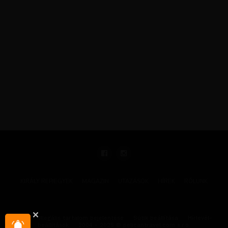
KIRÁLY REPJEGYEK
MAGAZIN
UTAZÁSOK
HÍREK
RÓLUNK
GYIK
Illegális tartalom bejelentése
Sütik beállítása
Hírlevél-
beállítások
2004 - 2025 © pelicantravel.com s.r.o.