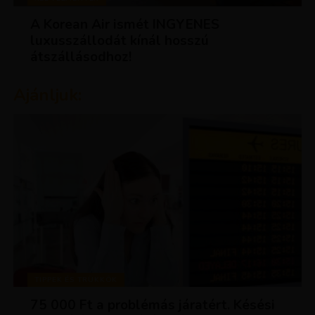
A Korean Air ismét INGYENES
luxusszállodát kínál hosszú
átszállásodhoz!
Ajánljuk:
TIPPEK ÉS TRÜKKÖK
75 000 Ft a problémás járatért. Késési