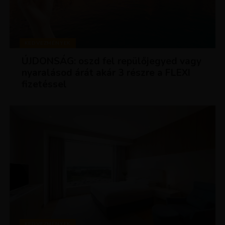
KEDVEZMÉNYEK
ÚJDONSÁG: oszd fel repülőjegyed vagy
nyaralásod árát akár 3 részre a FLEXI
fizetéssel
KEDVEZMÉNYEK