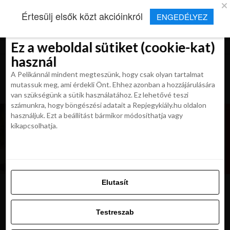
×
Új Repjegykirály alkalmazás
Értesülj elsők közt akcióinkról
ENGEDÉLYEZ
Beleegyezés
Beleegyezés
Részletek
Részletek
Sütikről
Sütikről
Telepítés
Aktuális hírek, cikkek és TOP utazási
ajánlatok egy kattintásnyira.
Ez a weboldal sütiket (cookie-kat)
Ez a weboldal sütiket (cookie-kat)
használ
használ
A Pelikánnál mindent megteszünk, hogy csak olyan tartalmat
A Pelikánnál mindent megteszünk, hogy csak olyan tartalmat
mutassuk meg, ami érdekli Önt. Ehhez azonban a hozzájárulására
mutassuk meg, ami érdekli Önt. Ehhez azonban a hozzájárulására
van szükségünk a sütik használatához. Ez lehetővé teszi
van szükségünk a sütik használatához. Ez lehetővé teszi
számunkra, hogy böngészési adatait a Repjegykiály.hu oldalon
számunkra, hogy böngészési adatait a Repjegykiály.hu oldalon
használjuk. Ezt a beállítást bármikor módosíthatja vagy
használjuk. Ezt a beállítást bármikor módosíthatja vagy
kikapcsolhatja.
kikapcsolhatja.
Elutasít
Elutasít
Colombo
Testreszab
Testreszab
Engedélyezni az összeset