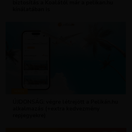
biztosítás a Koalától már a pelikan.hu
kínálatában is
HÍREK
ÚJDONSÁG: végre létrejött a Pelikán.hu
alkalmazás (+extra kedvezmény
repjegyekre)